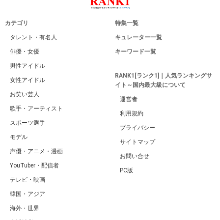
カテゴリ
特集一覧
タレント・有名人
キュレーター一覧
俳優・女優
キーワード一覧
男性アイドル
RANK1[ランク1]｜人気ランキングサ
女性アイドル
イト～国内最大級について
お笑い芸人
運営者
歌手・アーティスト
利用規約
スポーツ選手
プライバシー
モデル
サイトマップ
声優・アニメ・漫画
お問い合せ
YouTuber・配信者
PC版
テレビ・映画
韓国・アジア
海外・世界