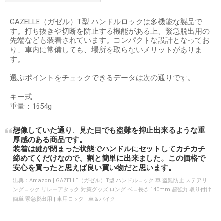
GAZELLE（ガゼル）T型 ハンドルロックは多機能な製品で
す。打ち抜きや切断を防止する機能がある上、緊急脱出用の
先端なども装着されています。コンパクトな設計となってお
り、車内に常備しても、場所を取らないメリットがありま
す。
選ぶポイントをチェックできるデータは次の通りです。
キー式
重量：1654g
想像していた通り、見た目でも盗難を抑止出来るような重
厚感のある商品です。
装着は鍵が閉まった状態でハンドルにセットしてカチカチ
締めてくだけなので、割と簡単に出来ました。この価格で
安心を買ったと思えば良い買い物だと思います。
出典：
Amazon | GAZELLE（ガゼル）T型 ハンドルロック 車 盗難防止 ステアリ
ングロック リレーアタック 対策グッズ ロング ベロ長さ 140mm 超強力 取り付け
簡単 緊急脱出用 | 車用ロック | 車＆バイク