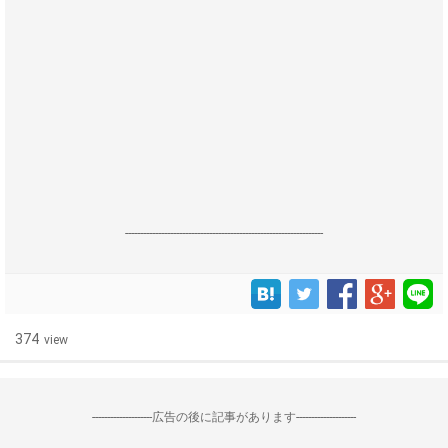
------------------------------------------------------------------
374
view
--------------------広告の後に記事があります--------------------