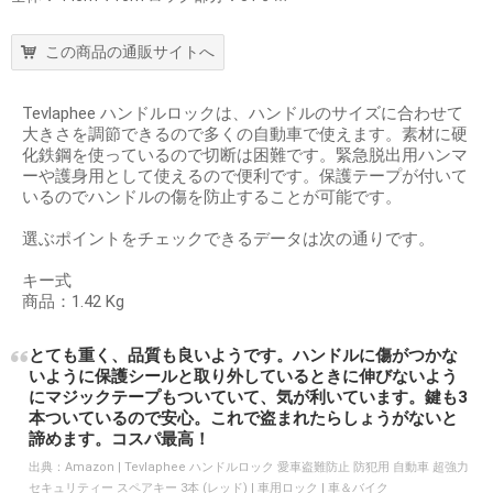
この商品の通販サイトへ
Tevlaphee ハンドルロックは、ハンドルのサイズに合わせて
大きさを調節できるので多くの自動車で使えます。素材に硬
化鉄鋼を使っているので切断は困難です。緊急脱出用ハンマ
ーや護身用として使えるので便利です。保護テープが付いて
いるのでハンドルの傷を防止することが可能です。
選ぶポイントをチェックできるデータは次の通りです。
キー式
商品：1.42 Kg
とても重く、品質も良いようです。ハンドルに傷がつかな
いように保護シールと取り外しているときに伸びないよう
にマジックテープもついていて、気が利いています。鍵も3
本ついているので安心。これで盗まれたらしょうがないと
諦めます。コスパ最高！
出典：
Amazon | Tevlaphee ハンドルロック 愛車盗難防止 防犯用 自動車 超強力
セキュリティー スペアキー 3本 (レッド) | 車用ロック | 車＆バイク