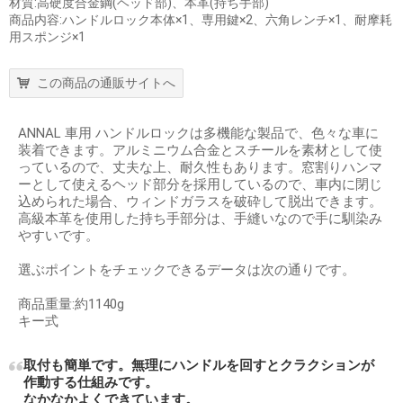
材質:高硬度合金鋼(ヘッド部)、本革(持ち手部)
商品内容:ハンドルロック本体×1、専用鍵×2、六角レンチ×1、耐摩耗
用スポンジ×1
この商品の通販サイトへ
ANNAL 車用 ハンドルロックは多機能な製品で、色々な車に
装着できます。アルミニウム合金とスチールを素材として使
っているので、丈夫な上、耐久性もあります。窓割りハンマ
ーとして使えるヘッド部分を採用しているので、車内に閉じ
込められた場合、ウィンドガラスを破砕して脱出できます。
高級本革を使用した持ち手部分は、手縫いなので手に馴染み
やすいです。
選ぶポイントをチェックできるデータは次の通りです。
商品重量:約1140g
キー式
取付も簡単です。無理にハンドルを回すとクラクションが
作動する仕組みです。
なかなかよくできています。