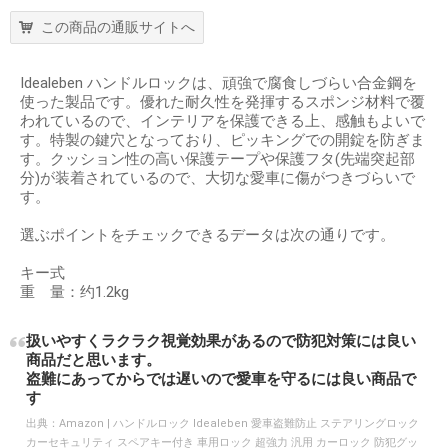
この商品の通販サイトへ
Idealeben ハンドルロックは、頑強で腐食しづらい合金鋼を
使った製品です。優れた耐久性を発揮するスポンジ材料で覆
われているので、インテリアを保護できる上、感触もよいで
す。特製の鍵穴となっており、ピッキングでの開錠を防ぎま
す。クッション性の高い保護テープや保護フタ(先端突起部
分)が装着されているので、大切な愛車に傷がつきづらいで
す。
選ぶポイントをチェックできるデータは次の通りです。
キー式
重 量：约1.2kg
扱いやすくラクラク視覚効果があるので防犯対策には良い
商品だと思います。
盗難にあってからでは遅いので愛車を守るには良い商品で
す
出典：
Amazon | ハンドルロック Idealeben 愛車盗難防止 ステアリングロック
カーセキュリティ スペアキー付き 車用ロック 超強力 汎用 カーロック 防犯グッ