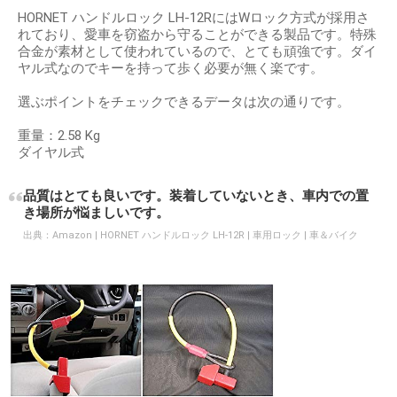
HORNET ハンドルロック LH-12RにはWロック方式が採用さ
れており、愛車を窃盗から守ることができる製品です。特殊
合金が素材として使われているので、とても頑強です。ダイ
ヤル式なのでキーを持って歩く必要が無く楽です。
選ぶポイントをチェックできるデータは次の通りです。
重量：2.58 Kg
ダイヤル式
品質はとても良いです。装着していないとき、車内での置
き場所が悩ましいです。
出典：
Amazon | HORNET ハンドルロック LH-12R | 車用ロック | 車＆バイク