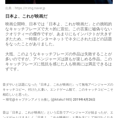
出典：
https://rr.img.naver.jp
日本よ、これが映画だ
映画公開時、日本では「日本よ、これが映画だ」との挑戦的
なキャッチフレーズで大々的に宣伝。この言葉に嘘偽りない
クオリティーの傑作ですが、あまりにもインパクトが大きす
ぎたため、一時期インターネットでネタにされたほどの話題
をなったことがありました。
大抵、このようなキャッチフレーズの作品は失敗することが
多いのですが、アベンジャーズは誰もが楽しめる作品。この
キャッチフレーズに抵抗を感じた人も映画には満足できるは
ずです。
昔ダサいと話題になった『日本よ、これが映画だ』って無地アベンジャーズの
キャッチコピー。付けた人凄い。エンドゲーム観て、このキャッチコピーこそ
相応しいと思った。
— 帰宅@キャプテンアメリカ推し (@kitaku1985)
2019年4月26日
昔は「日本よ、これが映画だ」という広告でアベンジャーズが始まったが、エ
ンドゲームはまさしく「日本よ、これが映画だ」と声を大にして叫びたくなる