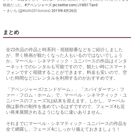
映画だった。
#アベンジャーズ
pic.twitter.com/J1M51Taird
— きいち (@Kiichi2016cross)
2019年4月26日
まとめ
全22作品の作品と時系列・視聴順番などをご紹介しました
が、早く映画が観たくなった人もいるのではないでしょう
か。マーベル・シネマティック・ユニバースの作品はインタ
ーネットでのレンタルも可能ですので、観たい時にスマート
フォンですぐ視聴することができます。料金も安いので、空
いた時間などにレンタルを利用するのがおすすめです。
「アベンジャーズ/エンドゲーム」、「スパイダーマン：フ
ァー・フロム・ホーム」で、マーベル・シネマティック・ユ
ニバースのフェーズ3は結末を迎えます。しかし、マーベル
側は新作の制作を進めているはずですので、フェーズ4も近
い将来展開されるようになるに違いありません。
それまでにマーベル・シネマティック・ユニバースの作品を
全て網羅し、フェーズ4にしっかり備えておきましょう！