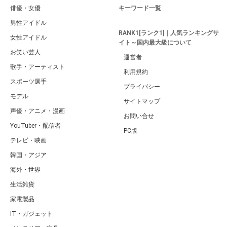
俳優・女優
キーワード一覧
男性アイドル
RANK1[ランク1]｜人気ランキングサ
女性アイドル
イト～国内最大級について
お笑い芸人
運営者
歌手・アーティスト
利用規約
スポーツ選手
プライバシー
モデル
サイトマップ
声優・アニメ・漫画
お問い合せ
YouTuber・配信者
PC版
テレビ・映画
韓国・アジア
海外・世界
生活雑貨
家電製品
IT・ガジェット