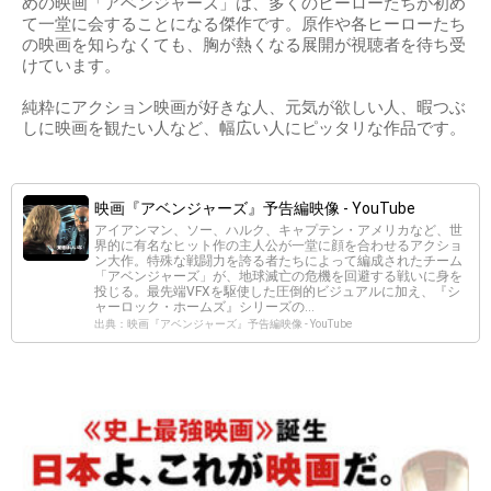
めの映画「アベンジャーズ」は、多くのヒーローたちが初め
て一堂に会することになる傑作です。原作や各ヒーローたち
の映画を知らなくても、胸が熱くなる展開が視聴者を待ち受
けています。
純粋にアクション映画が好きな人、元気が欲しい人、暇つぶ
しに映画を観たい人など、幅広い人にピッタリな作品です。
映画『アベンジャーズ』予告編映像 - YouTube
アイアンマン、ソー、ハルク、キャプテン・アメリカなど、世
界的に有名なヒット作の主人公が一堂に顔を合わせるアクショ
ン大作。特殊な戦闘力を誇る者たちによって編成されたチーム
「アベンジャーズ」が、地球滅亡の危機を回避する戦いに身を
投じる。最先端VFXを駆使した圧倒的ビジュアルに加え、『シ
ャーロック・ホームズ』シリーズの...
出典：映画『アベンジャーズ』予告編映像 - YouTube