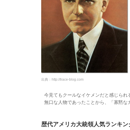
出典：
http://trace-blog.com
今見てもクールなイケメンだと感じられ
無口な人物であったことから、「寡黙な
歴代アメリカ大統領人気ランキングT