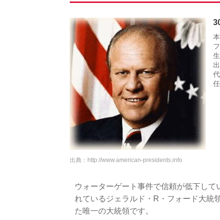
本
フ
生
出
代
任
出典：
http://www.american-presidents.info
ウォーターゲート事件で信頼が低下して
れているジェラルド・R・フォード大統
た唯一の大統領です。