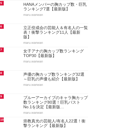
5
HANAメンバーの胸カップ数・巨乳
ランキング7選【最新版】
maru.wanwan
6
立正佼成会の芸能人＆有名人の一覧
表！衝撃ランキング11人【最新
版】
maru.wanwan
7
女子アナの胸カップ数ランキング
TOP30【最新版】
maru.wanwan
8
声優の胸カップ数ランキング32選
～巨乳の声優も紹介【最新版】
maru.wanwan
9
ブルーアーカイブのキャラ胸カップ
数ランキング80選！巨乳バスト
No.1を決定【最新版…
maru.wanwan
10
崇教真光の芸能人/有名人22選！衝
撃ランキング【最新版】