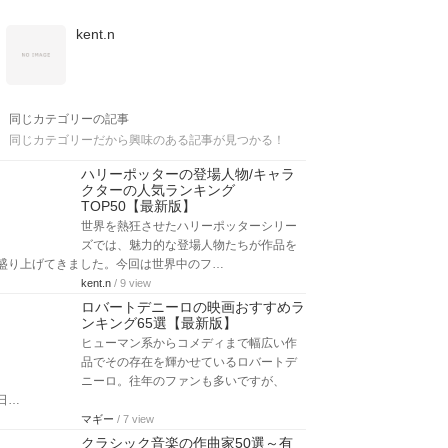
kent.n
同じカテゴリーの記事
同じカテゴリーだから興味のある記事が見つかる！
ハリーポッターの登場人物/キャラ
クターの人気ランキング
TOP50【最新版】
世界を熱狂させたハリーポッターシリー
ズでは、魅力的な登場人物たちが作品を
盛り上げてきました。今回は世界中のフ…
kent.n
/ 9 view
ロバートデニーロの映画おすすめラ
ンキング65選【最新版】
ヒューマン系からコメディまで幅広い作
品でその存在を輝かせているロバートデ
ニーロ。往年のファンも多いですが、
日…
マギー
/ 7 view
クラシック音楽の作曲家50選～有