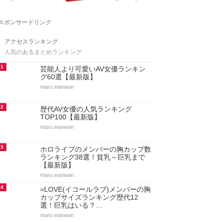
スポンサードリンク
アクセスランキング
人気のあるまとめランキング
1
芸能人より可愛いAV女優ランキン
グ60選【最新版】
maru.wanwan
2
歴代AV女優の人気ランキング
TOP100【最新版】
maru.wanwan
3
ホロライブのメンバーの胸カップ数
ランキング38選！貧乳～巨乳まで
【最新版】
maru.wanwan
4
=LOVE(イコールラブ)メンバーの胸
カップサイズランキング歴代12
選！巨乳はいる？…
maru.wanwan