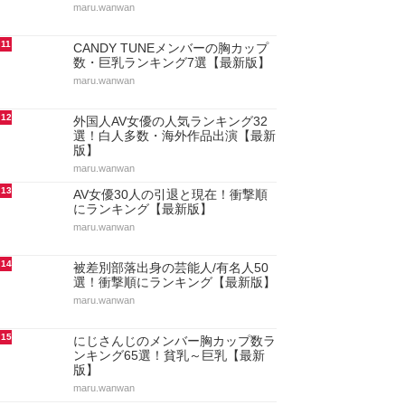
maru.wanwan
11
CANDY TUNEメンバーの胸カップ
数・巨乳ランキング7選【最新版】
maru.wanwan
12
外国人AV女優の人気ランキング32
選！白人多数・海外作品出演【最新
版】
maru.wanwan
13
AV女優30人の引退と現在！衝撃順
にランキング【最新版】
maru.wanwan
14
被差別部落出身の芸能人/有名人50
選！衝撃順にランキング【最新版】
maru.wanwan
15
にじさんじのメンバー胸カップ数ラ
ンキング65選！貧乳～巨乳【最新
版】
maru.wanwan