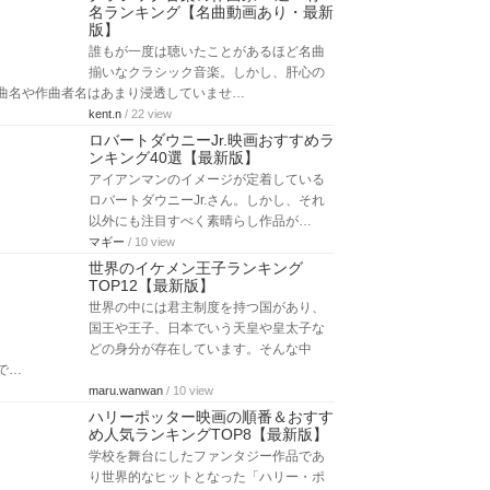
名ランキング【名曲動画あり・最新
版】
誰もが一度は聴いたことがあるほど名曲
揃いなクラシック音楽。しかし、肝心の
曲名や作曲者名はあまり浸透していませ…
kent.n
/ 22 view
ロバートダウニーJr.映画おすすめラ
ンキング40選【最新版】
アイアンマンのイメージが定着している
ロバートダウニーJr.さん。しかし、それ
以外にも注目すべく素晴らし作品が…
マギー
/ 10 view
世界のイケメン王子ランキング
TOP12【最新版】
世界の中には君主制度を持つ国があり、
国王や王子、日本でいう天皇や皇太子な
どの身分が存在しています。そんな中
で…
maru.wanwan
/ 10 view
ハリーポッター映画の順番＆おすす
め人気ランキングTOP8【最新版】
学校を舞台にしたファンタジー作品であ
り世界的なヒットとなった「ハリー・ポ