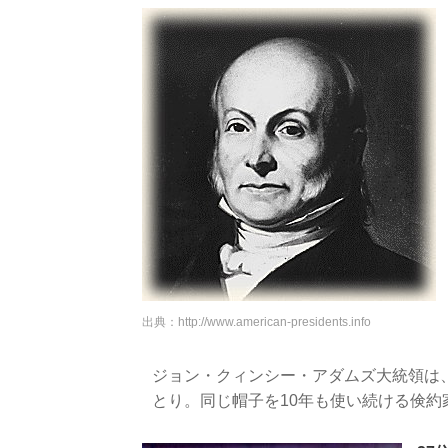
出典：
http://www.american-presidents.info
ジョン・クィンシー・アダムズ大統領は
とり。同じ帽子を10年も使い続ける倹約