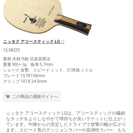
ニッタク アコースティック LG
15,982円
素材:木材/5枚 弦楽器製法
重量:90(+-)g、板厚:5.7mm
シェーク:攻撃、スピード:ミッド、打球感:ミドル
ブレード:157X150mm
グリップ:101X 24.5mm
この商品の通販サイトへ
ニッタク アコースティック LGは、アコースティックの繊細
なタッチをよりしなやかで球持ちが良いラケットに仕上がっ
ています。中陣からの安定したドライブで攻撃の幅が広がり
ます。スピード系のテンションラバーや高弾性ラバー、もち