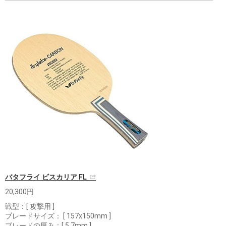
バタフライ ビスカリア FL
20,300円
戦型：[ 攻撃用 ]
ブレードサイズ： [ 157x150mm ]
ブレードの厚み：[ 5.7mm ]