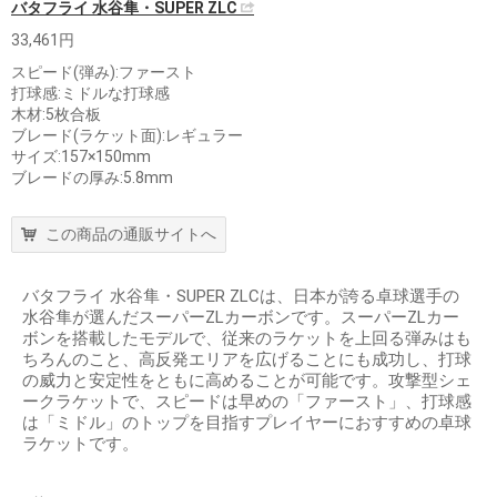
バタフライ 水谷隼・SUPER ZLC
33,461円
スピード(弾み):ファースト
打球感:ミドルな打球感
木材:5枚合板
ブレード(ラケット面):レギュラー
サイズ:157×150mm
ブレードの厚み:5.8mm
この商品の通販サイトへ
バタフライ 水谷隼・SUPER ZLCは、日本が誇る卓球選手の
水谷隼が選んだスーパーZLカーボンです。スーパーZLカー
ボンを搭載したモデルで、従来のラケットを上回る弾みはも
ちろんのこと、高反発エリアを広げることにも成功し、打球
の威力と安定性をともに高めることが可能です。攻撃型シェ
ークラケットで、スピードは早めの「ファースト」、打球感
は「ミドル」のトップを目指すプレイヤーにおすすめの卓球
ラケットです。