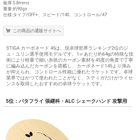
板厚:5.8mm±
重量:約90g±
仕様:タイプ/OFF+、スピード/140、コントロール/47
この商品の通販サイトへ
STIGA カーボネード 45は、現卓球世界ランキング2位のジ
ュ・ユリン選手使用モデルです。1㎡あたり約64gの特殊な技
術により軽量で細い糸状のカーボン素材を45度の角度で丁寧
に編み込んだカーボンを搭載し、カーボネード145より弾み
が抑えられ、コントロール性能に優れたラケットです。卓球
業界ではかつて使われたことがなく、スティガだけがライセ
ンスを取得したおすすめの卓球ラケットです。
5位：バタフライ 張継科・ALC シェークハンド 攻撃用