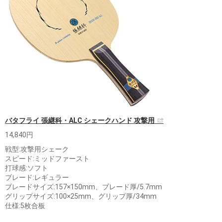
バタフライ 張継科・ALC シェークハンド 攻撃用
14,840円
戦型:攻撃用シェーク
スピード:ミッドファースト
打球感:ソフト
ブレード:レギュラー
ブレードサイズ:157×150mm、ブレード厚/5.7mm
グリップサイズ:100×25mm、グリップ厚/34mm
仕様:5枚合板