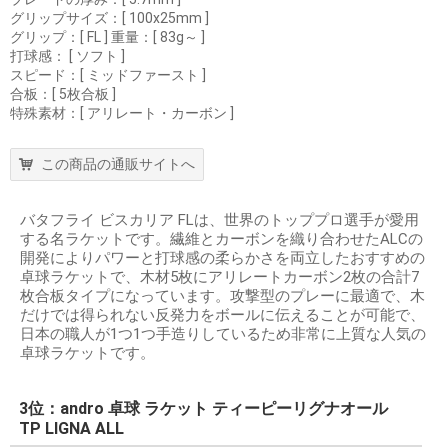
グリップサイズ：[ 100x25mm ]
グリップ：[ FL ] 重量：[ 83g～ ]
打球感： [ ソフト ]
スピード：[ ミッドファースト ]
合板：[ 5枚合板 ]
特殊素材：[ アリレート・カーボン ]
この商品の通販サイトへ
バタフライ ビスカリア FLは、世界のトッププロ選手が愛用
する名ラケットです。繊維とカーボンを織り合わせたALCの
開発によりパワーと打球感の柔らかさを両立したおすすめの
卓球ラケットで、木材5枚にアリレートカーボン2枚の合計7
枚合板タイプになっています。攻撃型のプレーに最適で、木
だけでは得られない反発力をボールに伝えることが可能で、
日本の職人が1つ1つ手造りしているため非常に上質な人気の
卓球ラケットです。
3位：andro 卓球 ラケット ティーピーリグナオール
TP LIGNA ALL