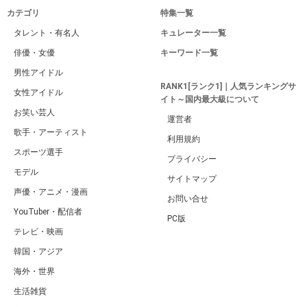
カテゴリ
特集一覧
タレント・有名人
キュレーター一覧
俳優・女優
キーワード一覧
男性アイドル
RANK1[ランク1]｜人気ランキングサ
女性アイドル
イト～国内最大級について
お笑い芸人
運営者
歌手・アーティスト
利用規約
スポーツ選手
プライバシー
モデル
サイトマップ
声優・アニメ・漫画
お問い合せ
YouTuber・配信者
PC版
テレビ・映画
韓国・アジア
海外・世界
生活雑貨