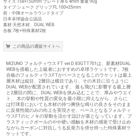
サイズ:158×150mm ブレード厚:6.4mm 重量:90g
タイプ:シェーク グリップ:FL 100×25mm
前・中陣オールラウンドタイプ
日本卓球協会公認品
素材:天然木材、DUAL WEB
合板:7枚+特殊素材2枚
この商品の通販サイトへ
MIZUNO フォルティウス FT ver.D 83GTT701は、新素材DUAL
WEBを搭載した上級者におすすめの卓球ラケットです。7枚
合板のフォルティウスFTがベースとなるこのラケットは最上
層木材は縦目、2層目は横目であり、その木目に沿うように
DUAL WEBが配置されています。 最も飛びに影響する最上層
と2層目の間に、DUAL WEBを挟み込むことで、厚みやウエイ
ト、 木の挙動や性質の変化を最小限に抑えながら、さらに
は打球音においても木材の持つ爽快な鳴りの良さをそのまま
に反発性能のみの向上を実現させ、ベースとなるフォルティ
ウスFTのヒノキの挙動を活かす設計が基となっています。プ
ラスティックボールのやや硬い感触を木材の感覚で受け止め
ながらカーボンに対抗しうる反発力を併せ持った特殊素材ラ
ケットです。