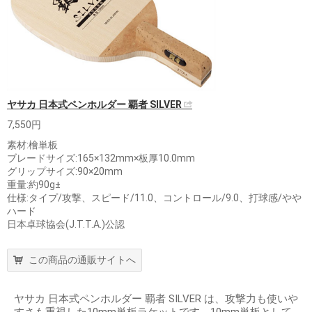
ヤサカ 日本式ペンホルダー 覇者 SILVER
7,550円
素材:檜単板
ブレードサイズ:165×132mm×板厚10.0mm
グリップサイズ:90×20mm
重量:約90g±
仕様:タイプ/攻撃、スピード/11.0、コントロール/9.0、打球感/やや
ハード
日本卓球協会(J.T.T.A.)公認
この商品の通販サイトへ
ヤサカ 日本式ペンホルダー 覇者 SILVER は、攻撃力も使いや