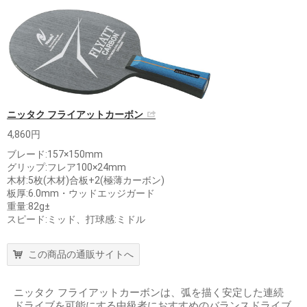
ニッタク フライアットカーボン
4,860円
ブレード:157×150mm
グリップ:フレア100×24mm
木材:5枚(木材)合板+2(極薄カーボン)
板厚:6.0mm・ウッドエッジガード
重量:82g±
スピード:ミッド、打球感:ミドル
この商品の通販サイトへ
ニッタク フライアットカーボンは、弧を描く安定した連続
ドライブを可能にする中級者におすすめのバランスドライブ