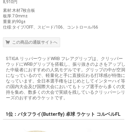
8,910円
素材:木材7枚合板
板厚:7.0mm±
重量:約90g±
仕様:タイプ/OFF、スピード/106、コントロール/66
この商品の通販サイトへ
STIGA リッパーウッドWRB フレアグリップは、クリッパー
ウッドにWRBグリップを搭載し、振り抜きのよさをアップし
た中級者におすすめの人気モデルです。グリップの中が空洞
になっているので、軽量化と手に直接伝わる打球感が特徴に
なっています。全日本選手権をはじめとしてインターハイ等
の国内大会及び国際大会においてもトップ選手から多くの支
持を集め、数多くの大会で実績を残しているクリッパーシリ
ーズのおすすめラケットです。
1位：バタフライ(Butterfly) 卓球 ラケット コルベルFL