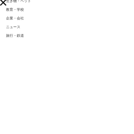
恋愛・結婚
本・CD・DVD
スポーツ用品
自動車・バイク
アウトドア
ゲーム
ベビー・キッズ
グルメ
ギフト・プレゼント
地域・社会
生き物・ペット
教育・学校
企業・会社
ニュース
旅行・鉄道
テーマパーク