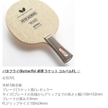
バタフライ(Butterfly) 卓球 ラケット コルベルFL
4,707円
木材:5枚合板
ブレード(ラケット面):レギュラー
サイズ(ブレードの先端からグリップまでの長さと幅):158×152mm
ブレードの厚み:5.9mm
FLグリップサイズ:100×24mm