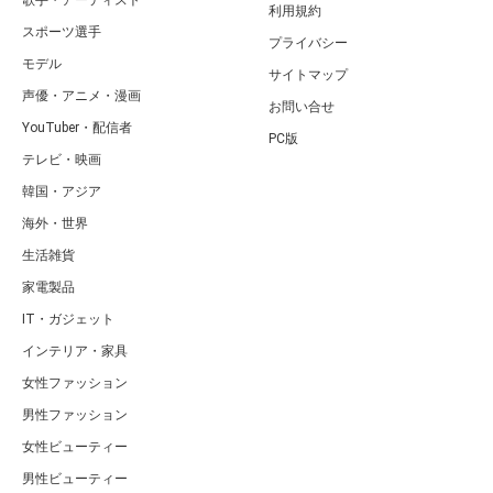
ページの先頭へ
カテゴリ
特集一覧
タレント・有名人
キュレーター一覧
俳優・女優
キーワード一覧
男性アイドル
RANK1[ランク1]｜人気ランキングサ
女性アイドル
イト～国内最大級について
お笑い芸人
運営者
歌手・アーティスト
利用規約
スポーツ選手
プライバシー
モデル
サイトマップ
声優・アニメ・漫画
お問い合せ
YouTuber・配信者
PC版
テレビ・映画