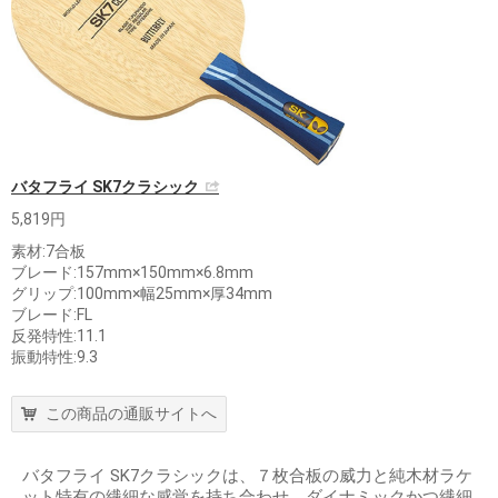
バタフライ SK7クラシック
5,819円
素材:7合板
ブレード:157mm×150mm×6.8mm
グリップ:100mm×幅25mm×厚34mm
ブレード:FL
反発特性:11.1
振動特性:9.3
この商品の通販サイトへ
バタフライ SK7クラシックは、７枚合板の威力と純木材ラケ
ット特有の繊細な感覚を持ち合わせ、ダイナミックかつ繊細