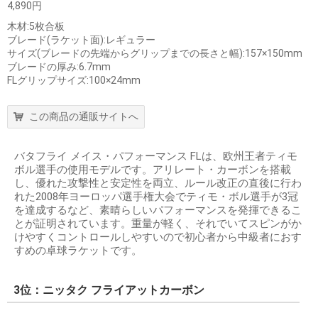
4,890円
木材:5枚合板
ブレード(ラケット面):レギュラー
サイズ(ブレードの先端からグリップまでの長さと幅):157×150mm
ブレードの厚み:6.7mm
FLグリップサイズ:100×24mm
この商品の通販サイトへ
バタフライ メイス・パフォーマンス FLは、欧州王者ティモ
ボル選手の使用モデルです。アリレート・カーボンを搭載
し、優れた攻撃性と安定性を両立、ルール改正の直後に行わ
れた2008年ヨーロッパ選手権大会でティモ・ボル選手が3冠
を達成するなど、素晴らしいパフォーマンスを発揮できるこ
とが証明されています。重量が軽く、それでいてスピンがか
けやすくコントロールしやすいので初心者から中級者におす
すめの卓球ラケットです。
3位：ニッタク フライアットカーボン