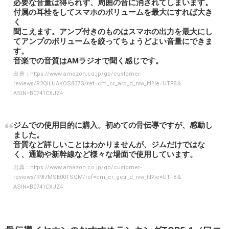
必要な音量は得られず、周囲の音に消されてしまいます。
付属の耳栓をしてスマホのボリュームを最大にすれば大き
く
聞こえます。アンプ付きのものはスマホの出力を最大にし
てアンプのボリュームを絞ってちょうどよい音量にできま
す。
音楽での音質はAMラジオで聞く感じです。
出典：
https://www.amazon.co.jp/gp/customer-
reviews/R2QILUAKOS807G/ref=cm_cr_arp_d_rvw_ttl?ie=UTF8＆
ASIN=B0741CXJZ4
ジムでの使用目的に購入。初めての骨伝導ですが、感動し
ました。
音質など詳しいことはわかりませんが、ジムだけではな
く、通勤や新幹線など様々な場面で使用しています。
出典：
https://www.amazon.co.jp/gp/customer-
reviews/R9I7MSE00TSQM/ref=cm_cr_getr_d_rvw_ttl?ie=UTF8＆
ASIN=B0741CXJZ4