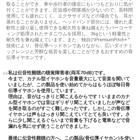
取ることができ、車や歩行者の接近にもいつもどおりに気が
付くことができます。圧迫感や閉塞感が少ないので、長時間
使用しても疲れにくく、エクササイズなどの場合でも、耳が
蒸れることがありません。ヘッドバンド部分には、優れた柔
軟性と繰り返し使用できる耐久性を兼ね備えたラバーコーテ
ィング処理されたチタニウムを採用し、36gという軽量性と
耐久性を兼ね備えています。また、独自のPremiumPitch+™
技術により、骨伝導ヘッドホンでありながら、広いダイナミ
ックレンジと芳醇な低音を楽しむことができるおすすめの骨
伝導イヤホンです。
私は伝音性難聴の聴覚障害者(両耳70dB)です。
今まで、カナル型イヤホンを音量最大にして音楽を聞いて
いましたが、この製品を使い始めてからはもうほぼ毎日骨
伝導イヤホンを使用しています。
理由は、音がはっきりと聞こえるからです！いままのカナ
ル型イヤホンでは音はギリギリ聞こえていましたが声など
を聞き取るのがすごく難しかったです。しかしこの骨伝導
イヤホンは声もはっきり聞こえていてとても良いです。さ
らに少し聞こえるぐらいまで音量を下げると電車などで音
漏れを気にせず使うことができました。
最後に伝音性難聴の方へ、この製品(骨伝導イヤホン)を使い