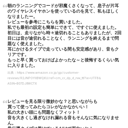
朝のランニングでコードが邪魔くさくなって、息子が片耳
のワイヤレスイヤホンを使っているのを見て、私もほしく
なりましたー。
レビューを参考にこちらを買いました。
私でも最初の設定も簡単にできて、ですぐに使えました。
初日は、走りながら時々途切れることもありましたが、2回
目には音が途切れることなく、ランニングを終えるまで問
題なく使えました。
耳にかけるタイプで走っている間も安定感があり、音もク
リアです。
もっと早く買っておけばよかったな～と後悔するくらい気
に入りました。
出典：
https://www.amazon.co.jp/gp/customer-
reviews/R2JNPOYIIBWQXU/ref=cm_cr_dp_d_rvw_ttl?ie=UTF8＆
ASIN=B07DJ8WCTX
レビューを見る限り微妙かな？と思いながらも
買って使ってみたらコレがなかなかいい！
私の大きい頭にも問題なくフィット！
音を大きくし過ぎなけれ漏れる音もそんなに気になりませ
ん。