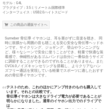
モデル：G4L
プラグタイプ：3.5ミリメートル国際標準
インターフェイス：USB2.0ハイトスピード
この商品の通販サイトへ
Sumeber 骨伝導 イヤホンは、耳を塞がずに音楽を聴き、 同
時に鼓膜から周囲の音も聴こえる安心安全な骨伝導ヘッドホ
ンです。サイクリング、ジョギング、登山やランニングな
ど、様々なシーンで安全に使うことができ、軽量で快適な装
着感で、伸縮性があるゴムバンドは自分に一番似合うサイズ
に調節することができるのでずれることがありません。また
CVC6.0ノイズキャンセリングを搭載し、よりクリアなハン
ズフリー通話を実現している軽量でスポーツに適したおすす
めの骨伝導イヤホンです。
テストのため、これのほかにアンプ付きのものも購入して
います。それとの比較です。
骨伝導イヤホンは大きなドライブ電力が必要であることが
明らかになりました。通常のイヤホン出力でのドライブで
は