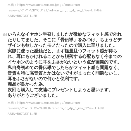
出典：
https://www.amazon.co.jp/gp/customer-
reviews/R1P1PZRYQU12T/ref=cm_cr_dp_d_rvw_ttl?ie=UTF8＆
ASIN=B07GSP1J5B
いろんなイヤホン手召しましたが微妙なフィット感で外れ
たりしてました。そこに「骨伝導」をみつけ、ちょうどデ
ザインも欲しかったモノだったので購入に至りました。
実際に使った感触だと、まず軽量且つフィット感が得ら
れ、耳にもかけれることから脱落する心配もなく今までの
イヤホンのように耳をふさがないという点が画期的です。
私自身初めての骨伝導でしたらがフィット感も問題なく、
音質も特に高音質とかはないですがまったく問題ないし、
耳をふさがないので何かと便利です。
商品が良かった為、
次回も購入して友達にプレゼントしようと思います。
ありがとうございました。
出典：
https://www.amazon.co.jp/gp/customer-
reviews/R1WJOTX5ZGJKEB/ref=cm_cr_dp_d_rvw_ttl?ie=UTF8＆
ASIN=B07GSP1J5B