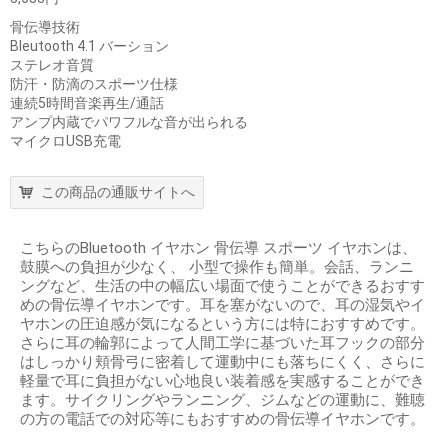
骨伝導技術
Bleutooth 4.1 バーション
ステレオ音質
防汗・防滴のスポーツ仕様
連続5時間音楽再生/通話
アンプ内蔵でパワフルな音が出られる
マイクロUSB充電
この商品の通販サイトへ
こちらのBluetooth イヤホン 骨伝導 スポーツ イヤホンは、
鼓膜への負担が少なく、 小型で操作も簡単。会話、ランニ
ングなど、生活の中の幅広い場面で使うことができるおすす
めの骨伝導イヤホンです。耳を塞がないので、耳の湿気やイ
ヤホンの圧迫感が気になるという方には特におすすめです。
さらに耳の輪郭によって人間工学に基づいた耳フックの部分
はしっかり頬骨弓に密着して運動中にも落ちにくく、さらに
軽量で耳に負担がない心地良い装着感を実感することができ
ます。サイクリングやランニング、ジムなどの運動に、難聴
の方の電話での対応等にもおすすめの骨伝導イヤホンです。