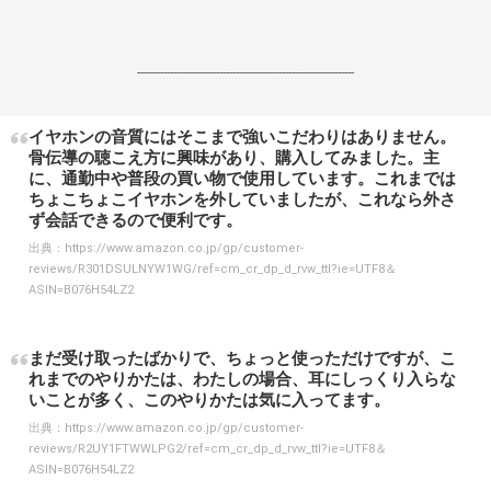
------------------------------------------------------------------
イヤホンの音質にはそこまで強いこだわりはありません。
骨伝導の聴こえ方に興味があり、購入してみました。主
に、通勤中や普段の買い物で使用しています。これまでは
ちょこちょこイヤホンを外していましたが、これなら外さ
ず会話できるので便利です。
出典：
https://www.amazon.co.jp/gp/customer-
reviews/R301DSULNYW1WG/ref=cm_cr_dp_d_rvw_ttl?ie=UTF8＆
ASIN=B076H54LZ2
まだ受け取ったばかりで、ちょっと使っただけですが、こ
れまでのやりかたは、わたしの場合、耳にしっくり入らな
いことが多く、このやりかたは気に入ってます。
出典：
https://www.amazon.co.jp/gp/customer-
reviews/R2UY1FTWWLPG2/ref=cm_cr_dp_d_rvw_ttl?ie=UTF8＆
ASIN=B076H54LZ2