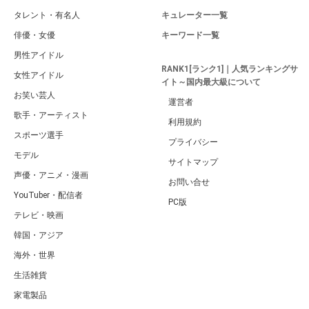
タレント・有名人
キュレーター一覧
俳優・女優
キーワード一覧
男性アイドル
RANK1[ランク1]｜人気ランキングサ
女性アイドル
イト～国内最大級について
お笑い芸人
運営者
歌手・アーティスト
利用規約
スポーツ選手
プライバシー
モデル
サイトマップ
声優・アニメ・漫画
お問い合せ
YouTuber・配信者
PC版
テレビ・映画
韓国・アジア
海外・世界
生活雑貨
家電製品