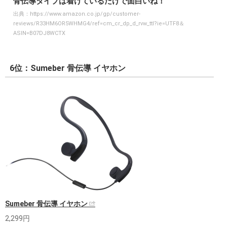
骨伝導タイプは着けているだけで面白いね！
出典：
https://www.amazon.co.jp/gp/customer-
reviews/R33HM6OR5WHMG4/ref=cm_cr_dp_d_rvw_ttl?ie=UTF8＆
ASIN=B07DJ8WCTX
6位：Sumeber 骨伝導 イヤホン
Sumeber 骨伝導 イヤホン
2,299円