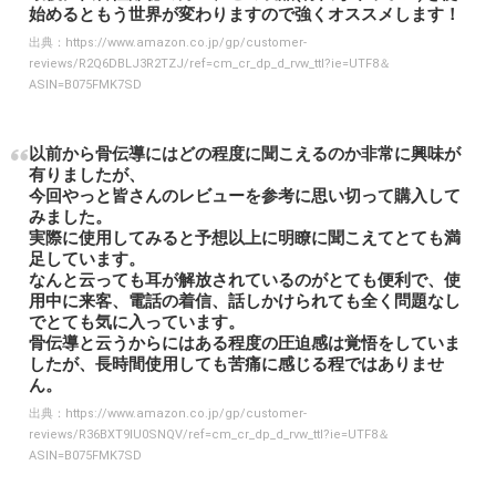
始めるともう世界が変わりますので強くオススメします！
出典：
https://www.amazon.co.jp/gp/customer-
reviews/R2Q6DBLJ3R2TZJ/ref=cm_cr_dp_d_rvw_ttl?ie=UTF8＆
ASIN=B075FMK7SD
以前から骨伝導にはどの程度に聞こえるのか非常に興味が
有りましたが、
今回やっと皆さんのレビューを参考に思い切って購入して
みました。
実際に使用してみると予想以上に明瞭に聞こえてとても満
足しています。
なんと云っても耳が解放されているのがとても便利で、使
用中に来客、電話の着信、話しかけられても全く問題なし
でとても気に入っています。
骨伝導と云うからにはある程度の圧迫感は覚悟をしていま
したが、長時間使用しても苦痛に感じる程ではありませ
ん。
出典：
https://www.amazon.co.jp/gp/customer-
reviews/R36BXT9IU0SNQV/ref=cm_cr_dp_d_rvw_ttl?ie=UTF8＆
ASIN=B075FMK7SD