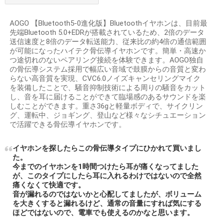
AOGO 【Bluetooth5-0進化版】Bluetoothイヤホンは、目前最
先端Bluetooth 5.0+EDRが搭載されているため、2倍のデータ
送信速度と8倍のデータ転送能力、従来比の約4倍の通信範囲
が可能になったハイテク骨伝導イヤホンです。簡単・高速か
つ途切れのないペアリング接続を体験できます。AOGO独自
の骨伝導システム採用で幅広い音域で鼓膜からの音質と変わ
らない高音質を実現、CVC6.0ノイズキャンセリングマイク
を装備したことで、騒音抑制技術による周りの騒音をカット
し、音を耳に届けることができて臨場感のあるサウンドを楽
しむことができます。重さ36gと軽量ボディで、サイクリン
グ、運転中、ジョギング、登山など様々なシチュエーション
で活躍できる骨伝導イヤホンです。
イヤホンを探したらこの骨伝導タイプにひかれて買いまし
た。
今までのイヤホンを1時間つけたら耳が痛くなってました
が、このタイプにしたら耳に入れるわけではないので全然
痛くなくて快適です。
音が漏れるのではないかと心配してましたが、ボリューム
を大きくすると漏れるけど、通常の音量にすれば気にする
ほどではないので、電車でも使えるのかなと思います。