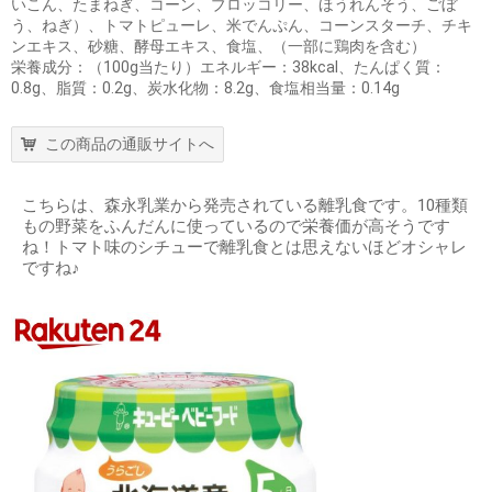
いこん、たまねぎ、コーン、ブロッコリー、ほうれんそう、ごぼ
う、ねぎ）、トマトピューレ、米でんぷん、コーンスターチ、チキ
ンエキス、砂糖、酵母エキス、食塩、（一部に鶏肉を含む）
栄養成分：（100g当たり）エネルギー：38kcal、たんぱく質：
0.8g、脂質：0.2g、炭水化物：8.2g、食塩相当量：0.14g
この商品の通販サイトへ
こちらは、森永乳業から発売されている離乳食です。10種類
もの野菜をふんだんに使っているので栄養価が高そうです
ね！トマト味のシチューで離乳食とは思えないほどオシャレ
ですね♪