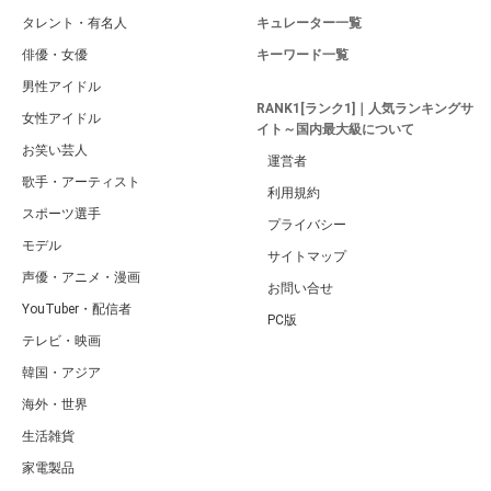
タレント・有名人
キュレーター一覧
俳優・女優
キーワード一覧
男性アイドル
RANK1[ランク1]｜人気ランキングサ
女性アイドル
イト～国内最大級について
お笑い芸人
運営者
歌手・アーティスト
利用規約
スポーツ選手
プライバシー
モデル
サイトマップ
声優・アニメ・漫画
お問い合せ
YouTuber・配信者
PC版
テレビ・映画
韓国・アジア
海外・世界
生活雑貨
家電製品