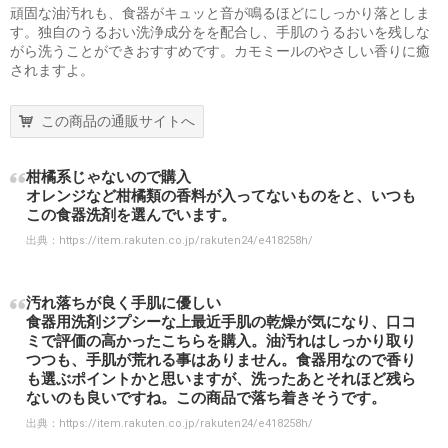
頑固な油汚れも、食器がキュッと音が鳴るほどにしっかり落としま
す。独自のうるおい洗浄成分をを配合し、手肌のうるおいを残しな
がら洗うことができおすすめです。カモミールのやさしい香りに癒
されますよ。
この商品の通販サイトへ
柑橘系じゃないので購入
オレンジなど柑橘類の香料が入ってないものをと、いつも
この食器洗剤を選んでいます。
出典：
https://item.rakuten.co.jp/rakuten24/e418258h/
汚れ落ちが良く手肌に優しい
食器用洗剤ジプシーな上最近手肌の乾燥が気になり、口コ
ミで評価の高かったこちらを購入。油汚れはしっかり取り
つつも、手肌が荒れる事はありません。食器用なので香り
も選ぶポイントかと思いますが、洗ったあとそれほど残ら
ないのも良いですね。この商品で落ち着きそうです。
出典：
https://item.rakuten.co.jp/rakuten24/e418258h/