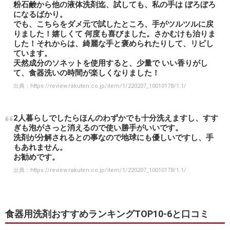
粉石鹸から他の液体洗剤迄、試しても、私の手は ぼろぼろ
になるばかり。
でも、こちらをダメ元で試したところ、手がツルツルに戻
りました！嬉しくて 何度も喜びました。さかむけも治りま
した！それからは、綺麗な手と褒められたりして、リピし
ています。
天然成分のソネットを使用すると、少量で いい香りがし
て、食器洗いの時間が楽しくなりました！
出典：
https://review.rakuten.co.jp/item/1/220207_10010178/1.1/
2人暮らしでしたらほんのわずかでも十分洗えますし、すす
ぎも泡がさっと消えるので使い勝手がいいです。
洗剤が分解されるとの事なので地球にも優しいですし、手
もあれません。
お勧めです。
出典：
https://review.rakuten.co.jp/item/1/220207_10010178/1.1/
食器用洗剤おすすめランキングTOP10-6と口コミ