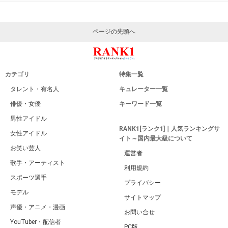
ページの先頭へ
カテゴリ
特集一覧
タレント・有名人
キュレーター一覧
俳優・女優
キーワード一覧
男性アイドル
RANK1[ランク1]｜人気ランキングサ
女性アイドル
イト～国内最大級について
お笑い芸人
運営者
歌手・アーティスト
利用規約
スポーツ選手
プライバシー
モデル
サイトマップ
声優・アニメ・漫画
お問い合せ
YouTuber・配信者
PC版