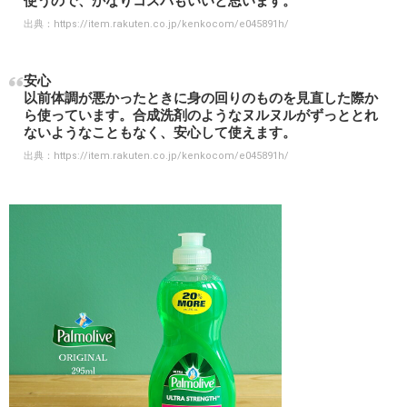
使うので、かなりコスパもいいと思います。
出典：
https://item.rakuten.co.jp/kenkocom/e045891h/
安心
以前体調が悪かったときに身の回りのものを見直した際か
ら使っています。合成洗剤のようなヌルヌルがずっととれ
ないようなこともなく、安心して使えます。
出典：
https://item.rakuten.co.jp/kenkocom/e045891h/