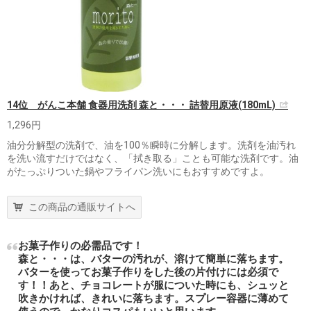
14位 がんこ本舗 食器用洗剤 森と・・・ 詰替用原液(180mL)
1,296円
油分分解型の洗剤で、油を100％瞬時に分解します。洗剤を油汚れ
を洗い流すだけではなく、「拭き取る」ことも可能な洗剤です。油
がたっぷりついた鍋やフライパン洗いにもおすすめですよ。
この商品の通販サイトへ
お菓子作りの必需品です！
森と・・・は、バターの汚れが、溶けて簡単に落ちます。
バターを使ってお菓子作りをした後の片付けには必須で
す！！あと、チョコレートが服についた時にも、シュッと
吹きかければ、きれいに落ちます。スプレー容器に薄めて