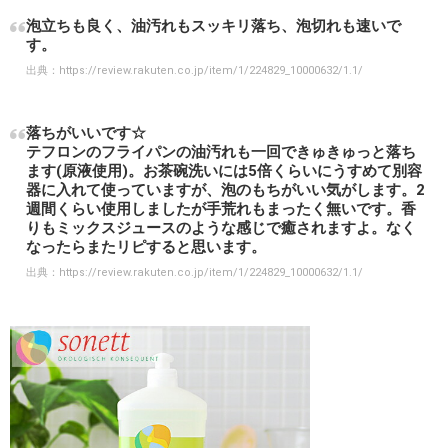
泡立ちも良く、油汚れもスッキリ落ち、泡切れも速いで
す。
出典：
https://review.rakuten.co.jp/item/1/224829_10000632/1.1/
落ちがいいです☆
テフロンのフライパンの油汚れも一回できゅきゅっと落ち
ます(原液使用)。お茶碗洗いには5倍くらいにうすめて別容
器に入れて使っていますが、泡のもちがいい気がします。2
週間くらい使用しましたが手荒れもまったく無いです。香
りもミックスジュースのような感じで癒されますよ。なく
なったらまたリピすると思います。
出典：
https://review.rakuten.co.jp/item/1/224829_10000632/1.1/