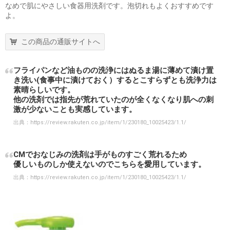
なめで肌にやさしい食器用洗剤です。泡切れもよくおすすめです
よ。
この商品の通販サイトへ
フライパンなど油ものの洗浄にはぬるま湯に薄めて漬け置
き洗い(食事中に漬けておく）するとこすらずとも洗浄力は
素晴らしいです。
他の洗剤では指先が荒れていたのが全くなくなり肌への刺
激が少ないことも実感しています。
出典：
https://review.rakuten.co.jp/item/1/230180_10025423/1.1/
CMでおなじみの洗剤は手がものすごく荒れるため
優しいものしか使えないのでこちらを愛用しています。
出典：
https://review.rakuten.co.jp/item/1/230180_10025423/1.1/