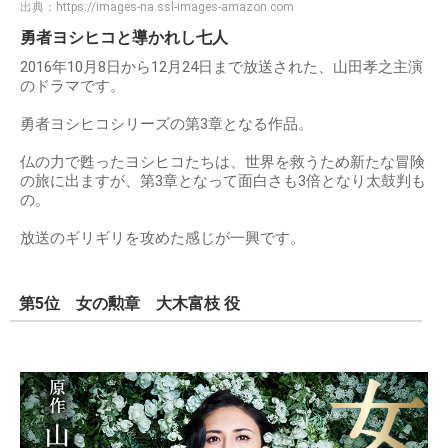
出典：
https://images-na.ssl-images-amazon.com
勇者ヨシヒコと導かれし七人
2016年10月8日から12月24日まで放送された、山田孝之主演
のドラマです。
勇者ヨシヒコシリーズの第3章となる作品。
仏の力で甦ったヨシヒコたちは、世界を救うため新たな冒険
の旅に出ますが、第3章となって面白さも3倍となり太鼓判も
の。
放送のギリギリを攻めた感じが一興です。
第5位 女の勲章 大木富枝 役