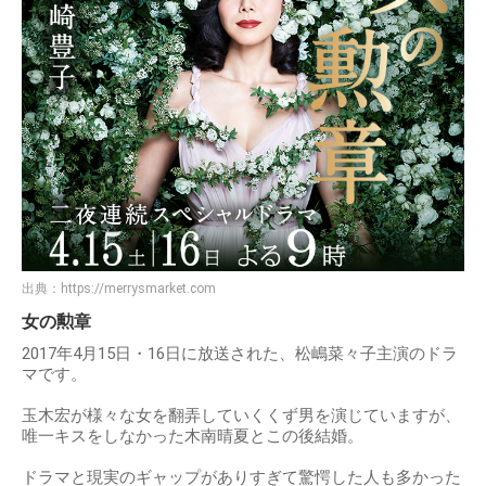
出典：
https://merrysmarket.com
女の勲章
2017年4月15日・16日に放送された、松嶋菜々子主演のドラ
マです。
玉木宏が様々な女を翻弄していくくず男を演じていますが、
唯一キスをしなかった木南晴夏とこの後結婚。
ドラマと現実のギャップがありすぎて驚愕した人も多かった