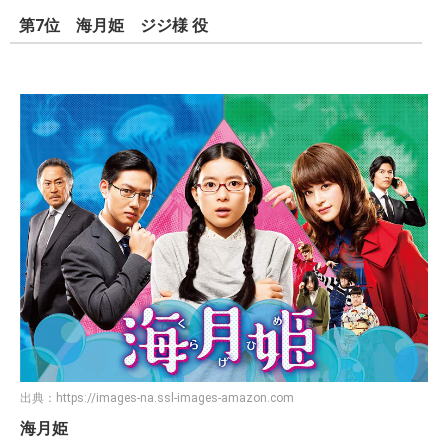
第7位 海月姫 ジジ様 役
出典：
https://images-na.ssl-images-amazon.com
海月姫