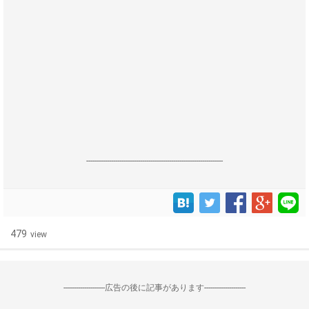
------------------------------------------------------------------
479
view
--------------------広告の後に記事があります--------------------