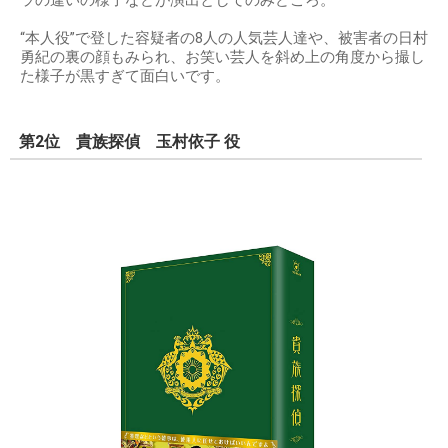
ラの違いの様子などが演出としてのみどころ。
“本人役”で登した容疑者の8人の人気芸人達や、被害者の日村
勇紀の裏の顔もみられ、お笑い芸人を斜め上の角度から撮し
た様子が黒すぎて面白いです。
第2位 貴族探偵 玉村依子 役