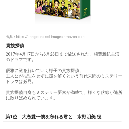
出典：
https://images-na.ssl-images-amazon.com
貴族探偵
2017年4月17日から6月26日まで放送された、相葉雅紀主演
のドラマです。
優雅に謎を解いていく様子の貴族探偵。
主人公が推理をせずに謎を解くという前代未聞のミステリー
ドラマは必見。
貴族探偵自身もミステリー要素が満載で、様々な伏線が随所
に散りばめられています。
第1位 大恋愛〜僕を忘れる君と 水野明美 役