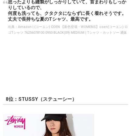
思ったよりも縫製がしっかりしていて、首まわりもしっか
りしているので、
何度も洗っても、クタクタにならずに長く着れそうです。
丈夫で長持ちな夏のTシャツ、最高です。
出典：
Amazon | (コーエン) COEN 【新色登場・WOMENS】coen(コーエン) ロ
ゴTシャツ 76256078100 0950 BLACK(09) MEDIUM | Tシャツ・カットソー 通販
8位：STUSSY（ステューシー）