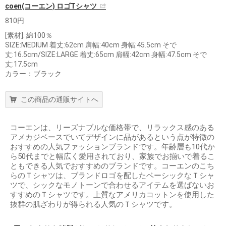
coen(コーエン) ロゴTシャツ
810円
[素材]: 綿100％
SIZE:MEDIUM 着丈:62cm 肩幅:40cm 身幅:45.5cm そで
丈:16.5cm/SIZE:LARGE 着丈:65cm 肩幅:42cm 身幅:47.5cm そで
丈:17.5cm
カラー：ブラック
この商品の通販サイトへ
コーエンは、リーズナブルな価格帯で、リラックス感のある
アメカジベースでいてデザインに品があるという点が特徴の
おすすめの人気ファッションブランドです。年齢層も10代か
ら50代までと幅広く愛用されており、家族でお揃いで着るこ
ともできる人気でおすすめのブランドです。コーエンのこち
らのＴシャツは、ブランドロゴを配したベーシックなＴシャ
ツで、シックなモノトーンで合わせるアイテムを選ばないお
すすめのＴシャツです。上質なアメリカコットンを使用した
抜群の肌ざわりが得られる人気のＴシャツです。