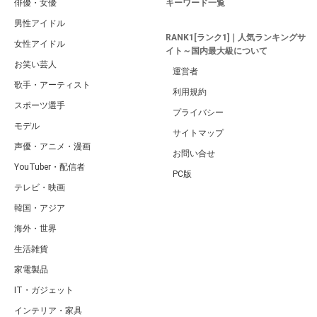
俳優・女優
キーワード一覧
男性アイドル
RANK1[ランク1]｜人気ランキングサ
女性アイドル
イト～国内最大級について
お笑い芸人
運営者
歌手・アーティスト
利用規約
スポーツ選手
プライバシー
モデル
サイトマップ
声優・アニメ・漫画
お問い合せ
YouTuber・配信者
PC版
テレビ・映画
韓国・アジア
海外・世界
生活雑貨
家電製品
IT・ガジェット
インテリア・家具