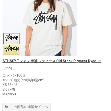
STUSSY Tシャツ 半袖 レディース Old Stock Pigment Dyed
5,259円
コットン100％
サイズ:着丈(cm)×身幅(cm)
XS:65×46
S:67×48
M:69×50
この商品の通販サイトへ