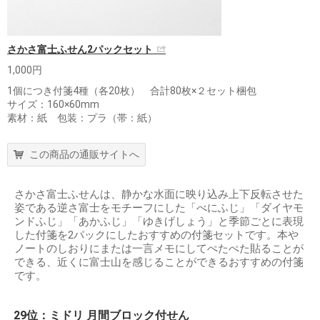
さかさ富士ふせん2パックセット
1,000円
1個につき付箋4種（各20枚） 合計80枚×２セット梱包
サイズ：160×60mm
素材：紙 包装：プラ（帯：紙）
この商品の通販サイトへ
さかさ富士ふせんは、静かな水面に映り込み上下反転させた
姿である逆さ富士をモチーフにした「べにふじ」「ダイヤモ
ンドふじ」「あかふじ」「ゆきげしょう」と季節ごとに表現
した付箋を2パックにしたおすすめの付箋セットです。本や
ノートのしおりにまたは一言メモにしてぺたぺた貼ることが
できる、近くに富士山を感じることができるおすすめの付箋
です。
29位：ミドリ 月間ブロック付せん