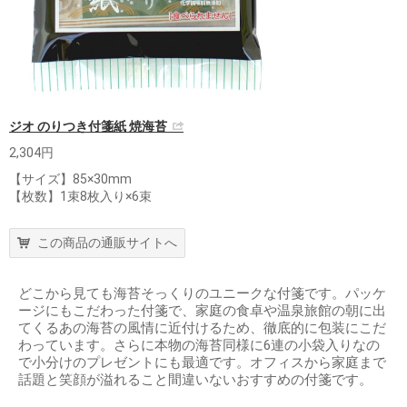
ジオ のりつき付箋紙 焼海苔
2,304円
【サイズ】85×30mm
【枚数】1束8枚入り×6束
この商品の通販サイトへ
どこから見ても海苔そっくりのユニークな付箋です。パッケ
ージにもこだわった付箋で、家庭の食卓や温泉旅館の朝に出
てくるあの海苔の風情に近付けるため、徹底的に包装にこだ
わっています。さらに本物の海苔同様に6連の小袋入りなの
で小分けのプレゼントにも最適です。オフィスから家庭まで
話題と笑顔が溢れること間違いないおすすめの付箋です。