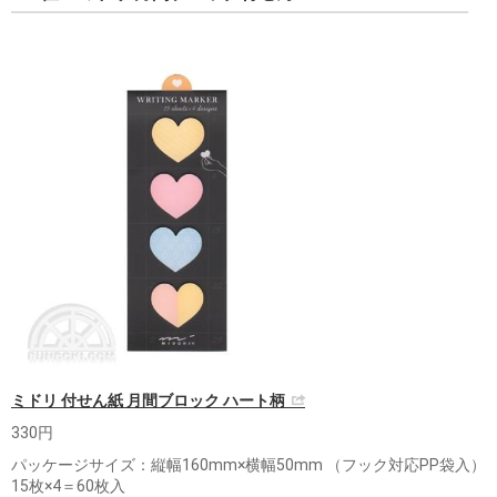
ミドリ 付せん紙 月間ブロック ハート柄
330円
パッケージサイズ：縦幅160mm×横幅50mm （フック対応PP袋入）
15枚×4＝60枚入