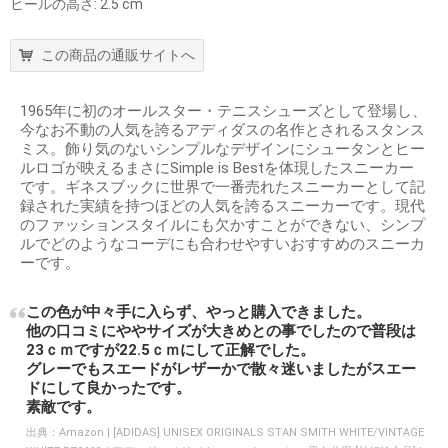
ヒールの高さ: 2.5 cm
この商品の通販サイトへ
1965年に初のオールスター・テニスシューズとして登場し、
今なお不動の人気を誇るアディダスの名作とされるスタンス
ミス。飾り気のないシンプルなデザインにシュータンとヒー
ルロゴが映えるまさにSimple is Bestを体現したスニーカー
です。ギネスブックに世界で一番売れたスニーカーとして記
録された実績を持つほどの人気を誇るスニーカーです。現代
のファッションスタイルにも欠かすことができない、シンプ
ルでどのようなコーデにも合わせやすいおすすめのスニーカ
ーです。
この色が中々手に入らず、やっと購入できました。
他の口コミにややサイズが大きめとの事でしたので普段は
23ｃｍですが22.5ｃｍにして正解でした。
グレーでもスエードがレザーかで散々迷いましたがスエー
ドにして良かったです。
素敵です。
出典：
Amazon | [ADIDAS] UNISEX ORIGINALS STAN SMITH WHITE/VINTAGE