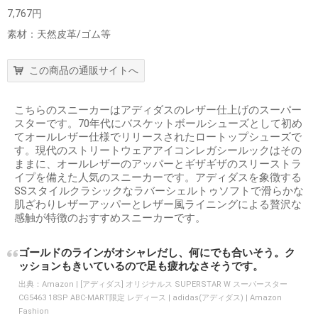
7,767円
素材：天然皮革/ゴム等
この商品の通販サイトへ
こちらのスニーカーはアディダスのレザー仕上げのスーパー
スターです。70年代にバスケットボールシューズとして初め
てオールレザー仕様でリリースされたロートップシューズで
す。現代のストリートウェアアイコンレガシールックはその
ままに、オールレザーのアッパーとギザギザのスリーストラ
イプを備えた人気のスニーカーです。アディダスを象徴する
SSスタイルクラシックなラバーシェルトゥソフトで滑らかな
肌ざわりレザーアッパーとレザー風ライニングによる贅沢な
感触が特徴のおすすめスニーカーです。
ゴールドのラインがオシャレだし、何にでも合いそう。ク
ッションもきいているので足も疲れなさそうです。
出典：
Amazon | [アディダス] オリジナルス SUPERSTAR W スーパースター
CG5463 18SP ABC-MART限定 レディース | adidas(アディダス) | Amazon
Fashion