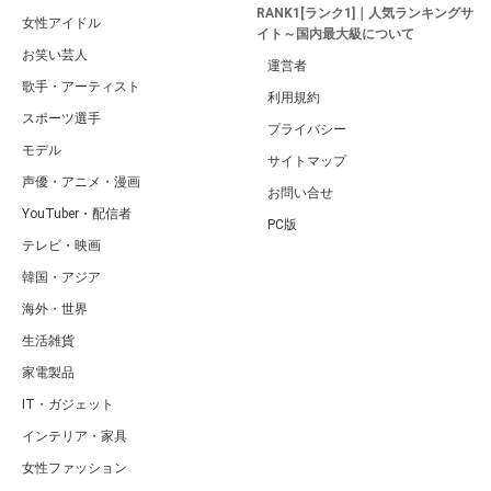
RANK1[ランク1]｜人気ランキングサ
女性アイドル
イト～国内最大級について
お笑い芸人
運営者
歌手・アーティスト
利用規約
スポーツ選手
プライバシー
モデル
サイトマップ
声優・アニメ・漫画
お問い合せ
YouTuber・配信者
PC版
テレビ・映画
韓国・アジア
海外・世界
生活雑貨
家電製品
IT・ガジェット
インテリア・家具
女性ファッション