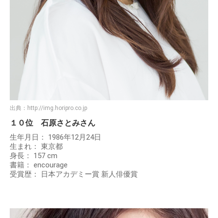
出典：
http://img.horipro.co.jp
１０位 石原さとみさん
生年月日： 1986年12月24日
生まれ： 東京都
身長： 157 cm
書籍： encourage
受賞歴： 日本アカデミー賞 新人俳優賞