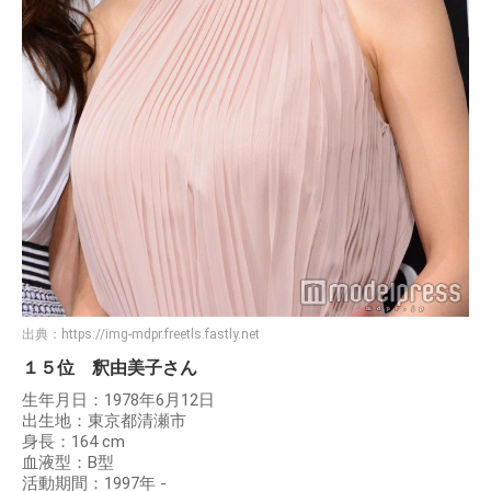
出典：
https://img-mdpr.freetls.fastly.net
１５位 釈由美子さん
生年月日：1978年6月12日
出生地：東京都清瀬市
身長：164 cm
血液型：B型
活動期間：1997年 -