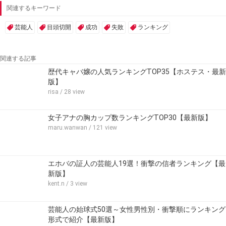
関連するキーワード
芸能人
目頭切開
成功
失敗
ランキング
関連する記事
歴代キャバ嬢の人気ランキングTOP35【ホステス・最新
版】
risa
/ 28 view
女子アナの胸カップ数ランキングTOP30【最新版】
maru.wanwan
/ 121 view
エホバの証人の芸能人19選！衝撃の信者ランキング【最
新版】
kent.n
/ 3 view
芸能人の始球式50選～女性男性別・衝撃順にランキング
形式で紹介【最新版】