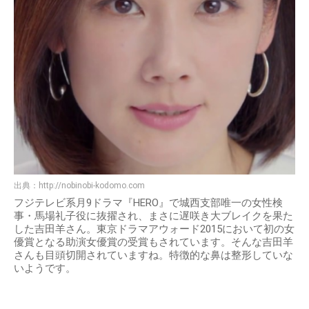
出典：
http://nobinobi-kodomo.com
フジテレビ系月9ドラマ『HERO』で城西支部唯一の女性検
事・馬場礼子役に抜擢され、まさに遅咲き大ブレイクを果た
した吉田羊さん。東京ドラマアウォード2015において初の女
優賞となる助演女優賞の受賞もされています。そんな吉田羊
さんも目頭切開されていますね。特徴的な鼻は整形していな
いようです。