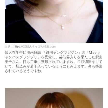
出典：
https://芸能人すっぴん特集.com
短大在学中に漫画雑誌 『週刊ヤングマガジン』の「Missキ
ャンパスグランプリ」を受賞し、芸能界入りを果たした釈由
美子さん。目も二重に整形されていますね。目頭切開をして
いて、切込みが若干入っているようにもみえます。鼻も整形
されているそうですね。