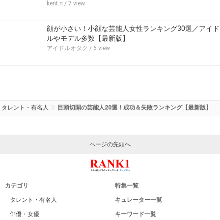
kent.n
/ 7 view
顔が小さい！小顔な芸能人女性ランキング30選／アイド
ルやモデル多数【最新版】
アイドルオタク
/ 6 view
タレント・有名人
目頭切開の芸能人20選！成功＆失敗ランキング【最新版】
ページの先頭へ
カテゴリ
特集一覧
タレント・有名人
キュレーター一覧
俳優・女優
キーワード一覧