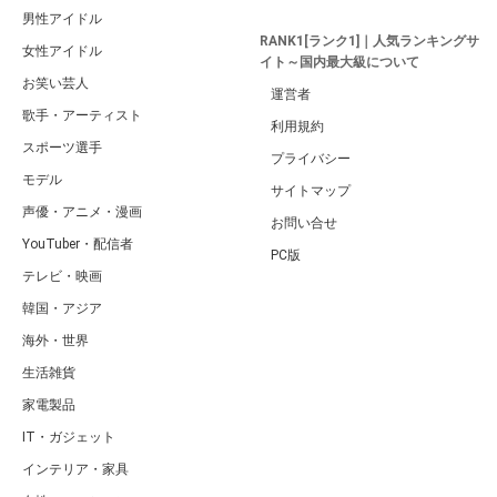
男性アイドル
RANK1[ランク1]｜人気ランキングサ
女性アイドル
イト～国内最大級について
お笑い芸人
運営者
歌手・アーティスト
利用規約
スポーツ選手
プライバシー
モデル
サイトマップ
声優・アニメ・漫画
お問い合せ
YouTuber・配信者
PC版
テレビ・映画
韓国・アジア
海外・世界
生活雑貨
家電製品
IT・ガジェット
インテリア・家具