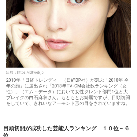
出典：
https://bltweb.jp
2018年「日経トレンディ」（日経BP社）が選ぶ「2018年 今
年の顔」に選出され「2018年TV-CM会社数ランキング（女
性）」（エム・データ）において女性タレント部門1位と大
ブレイクの白石麻衣さん。もともとお綺麗ですが、目頭切開
をしていて、きれいなアーモンド形の目をされていますね。
目頭切開が成功した芸能人ランキング １０位～６
位