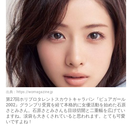
出典：
https://womagazine.jp
第27回ホリプロタレントスカウトキャラバン『ピュアガール
2002』グランプリ受賞を経て本格的に女優活動を始めた石原
さとみさん。石原さとみさんも目頭切開と二重幅を広げてい
ますね。涙袋も大きくされていると思われます。とても可愛
いですよね！