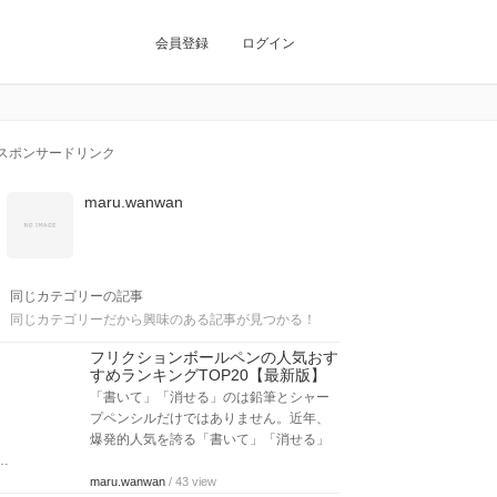
会員登録
ログイン
スポンサードリンク
maru.wanwan
同じカテゴリーの記事
同じカテゴリーだから興味のある記事が見つかる！
フリクションボールペンの人気おす
すめランキングTOP20【最新版】
「書いて」「消せる」のは鉛筆とシャー
プペンシルだけではありません。近年、
爆発的人気を誇る「書いて」「消せる」
…
maru.wanwan
/ 43 view