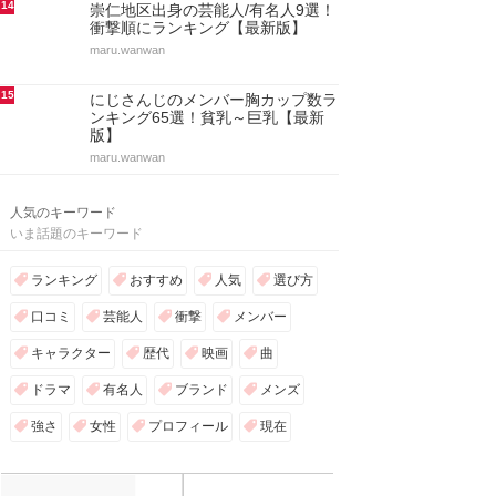
14
崇仁地区出身の芸能人/有名人9選！
衝撃順にランキング【最新版】
maru.wanwan
15
にじさんじのメンバー胸カップ数ラ
ンキング65選！貧乳～巨乳【最新
版】
maru.wanwan
人気のキーワード
いま話題のキーワード
ランキング
おすすめ
人気
選び方
口コミ
芸能人
衝撃
メンバー
キャラクター
歴代
映画
曲
ドラマ
有名人
ブランド
メンズ
強さ
女性
プロフィール
現在