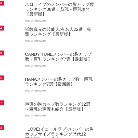
3
ホロライブのメンバーの胸カップ数
ランキング38選！貧乳～巨乳まで
【最新版】
maru.wanwan
4
崇教真光の芸能人/有名人22選！衝
撃ランキング【最新版】
maru.wanwan
5
CANDY TUNEメンバーの胸カップ
数・巨乳ランキング7選【最新版】
maru.wanwan
6
HANAメンバーの胸カップ数・巨乳
ランキング7選【最新版】
maru.wanwan
7
声優の胸カップ数ランキング32選
～巨乳の声優も紹介【最新版】
maru.wanwan
8
=LOVE(イコールラブ)メンバーの胸
カップサイズランキング歴代12