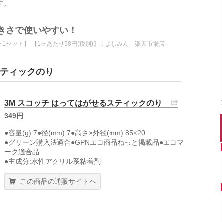
す。
きさで使いやすい！
1セット】 【1ヶあたり58円(税別)】：よしみん 楽天市場店
スティックのり
3M スコッチ はってはがせるスティックのり
349円
●容量(g):7●径(mm):7●高さ×外径(mm):85×20
●グリーン購入法適合●GPNエコ商品ねっと掲載品●エコマ
ーク適合品
●主成分:水性アクリル系粘着剤
この商品の通販サイトへ