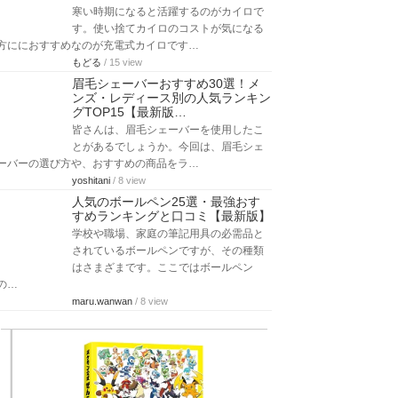
寒い時期になると活躍するのがカイロで
す。使い捨てカイロのコストが気になる
方ににおすすめなのが充電式カイロです…
もどる
/ 15 view
眉毛シェーバーおすすめ30選！メ
ンズ・レディース別の人気ランキン
グTOP15【最新版…
皆さんは、眉毛シェーバーを使用したこ
とがあるでしょうか。今回は、眉毛シェ
ーバーの選び方や、おすすめの商品をラ…
yoshitani
/ 8 view
人気のボールペン25選・最強おす
すめランキングと口コミ【最新版】
学校や職場、家庭の筆記用具の必需品と
されているボールペンですが、その種類
はさまざまです。ここではボールペン
の…
maru.wanwan
/ 8 view