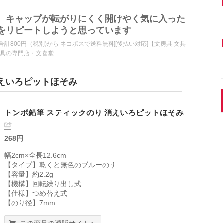
。キャップが転がりにくく開けやく気に入った
をリピートしようと思っています
[合計800円（税別)から ネコポスで送料無料][後払い対応]【文房具 文具
文具の専門店・文喜堂
消えいろピットほそみ
トンボ鉛筆 スティックのり 消えいろピットほそみ
268円
幅2cm×全長12.6cm
【タイプ】乾くと無色のブルーのり
【容量】約2.2g
【機構】回転繰り出し式
【仕様】つめ替え式
【のり径】7mm