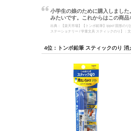
小学生の娘のために購入しました
みたいです。これからはこの商品
出典：
【楽天市場】【トンボ鉛筆】ippo! 固形のり
ステーショナリー / 学童文具 スティックのり】：
4位：トンボ鉛筆 スティックのり 