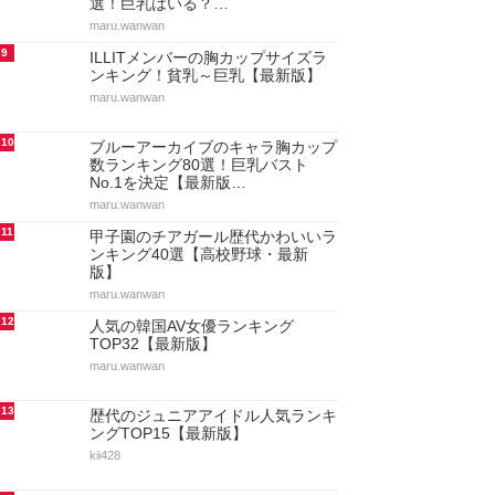
選！巨乳はいる？…
maru.wanwan
9
ILLITメンバーの胸カップサイズラ
ンキング！貧乳～巨乳【最新版】
maru.wanwan
10
ブルーアーカイブのキャラ胸カップ
数ランキング80選！巨乳バスト
No.1を決定【最新版…
maru.wanwan
11
甲子園のチアガール歴代かわいいラ
ンキング40選【高校野球・最新
版】
maru.wanwan
12
人気の韓国AV女優ランキング
TOP32【最新版】
maru.wanwan
13
歴代のジュニアアイドル人気ランキ
ングTOP15【最新版】
kii428