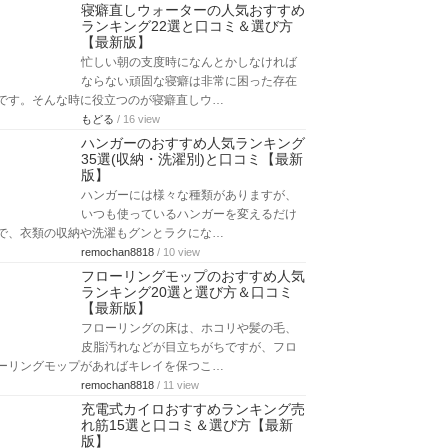
寝癖直しウォーターの人気おすすめ
ランキング22選と口コミ＆選び方
【最新版】
忙しい朝の支度時になんとかしなければ
ならない頑固な寝癖は非常に困った存在
です。そんな時に役立つのが寝癖直しウ…
もどる
/ 16 view
ハンガーのおすすめ人気ランキング
35選(収納・洗濯別)と口コミ【最新
版】
ハンガーには様々な種類がありますが、
いつも使っているハンガーを変えるだけ
で、衣類の収納や洗濯もグンとラクにな…
remochan8818
/ 10 view
フローリングモップのおすすめ人気
ランキング20選と選び方＆口コミ
【最新版】
フローリングの床は、ホコリや髪の毛、
皮脂汚れなどが目立ちがちですが、フロ
ーリングモップがあればキレイを保つこ…
remochan8818
/ 11 view
充電式カイロおすすめランキング売
れ筋15選と口コミ＆選び方【最新
版】