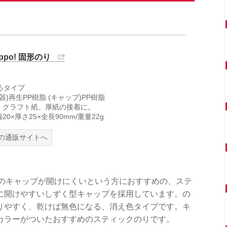
ppo! 固形のり
ろタイプ
器)再生PP樹脂 (キャップ)PP樹脂
紙、クラフト紙、厚紙の接着に。
幅20×厚さ25×全長90mm/重量22g
の通販サイトへ
のりのキャップが開けにくいという方におすすめの、ステ
に開けやすいしずく型キャップを採用しています。の
りやすく、乾けば無色になる、消え色タイプです。キ
カラーがついたおすすめのスティックのりです。