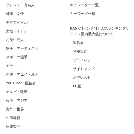
タレント・有名人
キュレーター一覧
俳優・女優
キーワード一覧
男性アイドル
RANK1[ランク1]｜人気ランキングサ
女性アイドル
イト～国内最大級について
お笑い芸人
運営者
歌手・アーティスト
利用規約
スポーツ選手
プライバシー
モデル
サイトマップ
声優・アニメ・漫画
お問い合せ
YouTuber・配信者
PC版
テレビ・映画
韓国・アジア
海外・世界
生活雑貨
家電製品