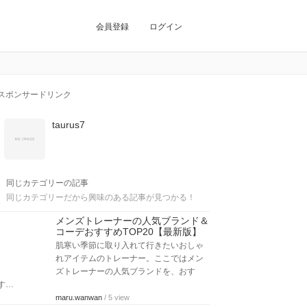
会員登録
ログイン
スポンサードリンク
taurus7
同じカテゴリーの記事
同じカテゴリーだから興味のある記事が見つかる！
メンズトレーナーの人気ブランド＆
コーデおすすめTOP20【最新版】
肌寒い季節に取り入れて行きたいおしゃ
れアイテムのトレーナー。ここではメン
ズトレーナーの人気ブランドを、おす
す…
maru.wanwan
/ 5 view