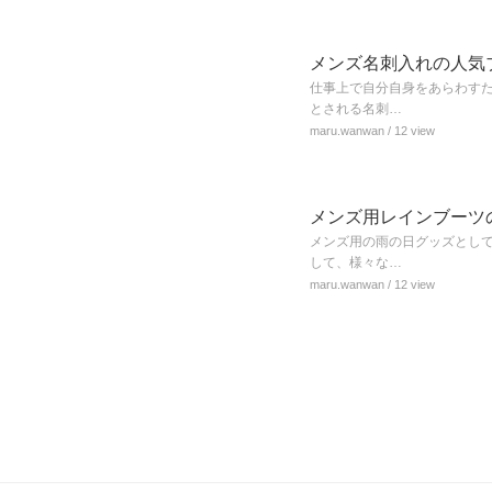
メンズ名刺入れの人気
仕事上で自分自身をあらわす
とされる名刺…
maru.wanwan
/ 12 view
メンズ用レインブーツ
メンズ用の雨の日グッズとし
して、様々な…
maru.wanwan
/ 12 view