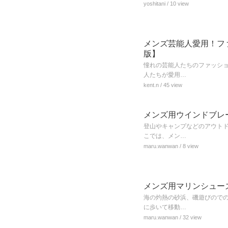
yoshitani
/ 10 view
メンズ芸能人愛用！フ
版】
憧れの芸能人たちのファッシ
人たちが愛用…
kent.n
/ 45 view
メンズ用ウインドブレ
登山やキャンプなどのアウト
こでは、メン…
maru.wanwan
/ 8 view
メンズ用マリンシュー
海の灼熱の砂浜、磯遊びので
に歩いて移動…
maru.wanwan
/ 32 view