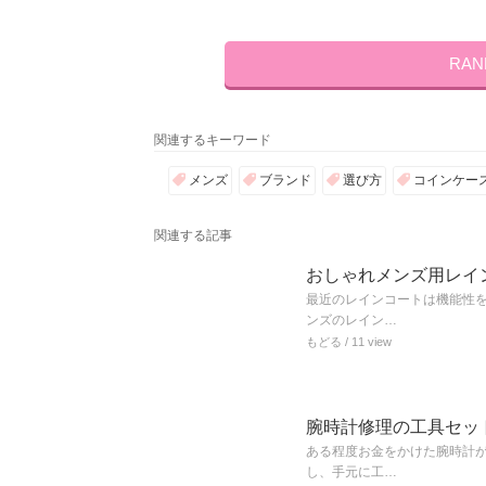
RA
関連するキーワード
メンズ
ブランド
選び方
コインケー
関連する記事
おしゃれメンズ用レイ
最近のレインコートは機能性
ンズのレイン…
もどる
/ 11 view
腕時計修理の工具セット
ある程度お金をかけた腕時計
し、手元に工…