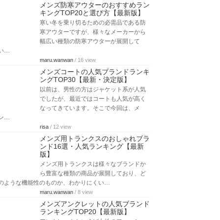
メンズ防寒アウターのおすすめラン
キングTOP20と選び方【最新版】
寒い冬を乗り切るための必需品である防
寒アウターですが、様々なメーカーから
幅広い種類の防寒アウターが展開して
い…
maru.wanwan
/ 16 view
メンズコートの人気ブランドランキ
ングTOP30【最新・決定版】
以前は、男性の方はジャケット系が人気
でしたが、最近ではコートも人気が高く
なってきています。そこで今回は、メ
ン…
risa
/ 12 view
メンズ用トランクスのおしゃれブラ
ンド16選・人気ランキング【最新
版】
メンズ用トランクスは様々なブランドか
ら豊富な種類の商品が展開しており、ど
のような機能性のものか、わかりにくい…
maru.wanwan
/ 8 view
メンズアンクレットの人気ブランド
ランキングTOP20【最新版】