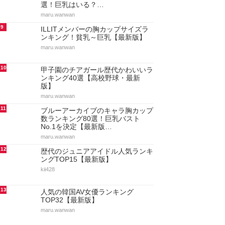
選！巨乳はいる？…
maru.wanwan
9
ILLITメンバーの胸カップサイズラ
ンキング！貧乳～巨乳【最新版】
maru.wanwan
10
甲子園のチアガール歴代かわいいラ
ンキング40選【高校野球・最新
版】
maru.wanwan
11
ブルーアーカイブのキャラ胸カップ
数ランキング80選！巨乳バスト
No.1を決定【最新版…
maru.wanwan
12
歴代のジュニアアイドル人気ランキ
ングTOP15【最新版】
kii428
13
人気の韓国AV女優ランキング
TOP32【最新版】
maru.wanwan