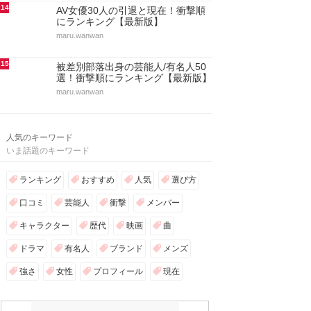
14
AV女優30人の引退と現在！衝撃順
にランキング【最新版】
maru.wanwan
15
被差別部落出身の芸能人/有名人50
選！衝撃順にランキング【最新版】
maru.wanwan
人気のキーワード
いま話題のキーワード
ランキング
おすすめ
人気
選び方
口コミ
芸能人
衝撃
メンバー
キャラクター
歴代
映画
曲
ドラマ
有名人
ブランド
メンズ
強さ
女性
プロフィール
現在