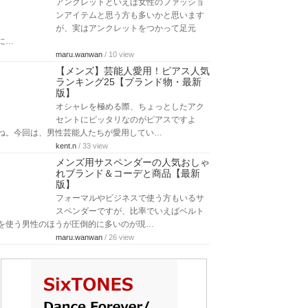
アンクレットといえば女性のファッショ
ンアイテムと思う方も多いかと思います
が、実はアンクレットをつかって足元
に…
maru.wanwan
/ 10 view
【メンズ】芸能人愛用！ピアス人気
ランキング25【ブランド物・最新
版】
オシャレを極める際、ちょっとしたアク
セントにピッタリなのがピアスですよ
ね。今回は、男性芸能人たちが愛用してい…
kent.n
/ 33 view
メンズ用サスペンダーの人気おしゃ
れブランド＆コーデと商品【最新
版】
フォーマルやビジネスで使う方もいるサ
スペンダーですが、比率でいえばベルト
を使う男性のほうが圧倒的に多いのが現…
maru.wanwan
/ 26 view