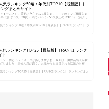
気ランキング50選！年代別TOP10【最新版】 |
ンキングまとめサイト
アイテムとして重要な存在である長財布。ここではメンズ用長財布
代別（10代・20代・30代・40代・50代以上のTOP10）に紹介し
ンキング50選！年代別TOP10【最新版】 | RANK1[ランク1]｜ラ
ランキングTOP25【最新版】 | RANK1[ランク
イト
ランド物というイメージがありますよね。今回は、男性芸能人が愛
ングしました！男性人気が高く、女性からも注目される話題の財布
ンキングTOP25【最新版】 | RANK1[ランク1]｜ランキングまと