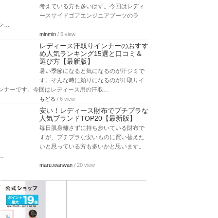
考えている方も多いはず。今回はレディ
ースサイドゴアエンジニアブーツのラ
ン…
minmin
/ 5 view
レディース汗取りインナーのおすす
め人気ランキング15選と口コミ＆
選び方【最新版】
暑い季節になると気になるのが汗ジミで
す。そんな時に頼りになるのが汗取りイ
ンナーです。今回はレディース用の汗取…
もどる
/ 6 view
安い！レディース財布でプチプラな
人気ブランドTOP20【最新版】
毎日肌身離さずに持ち歩いている財布で
すが、プチプラな安いものに買い替えた
いと思っている方も多いかと思います。
…
maru.wanwan
/ 20 view