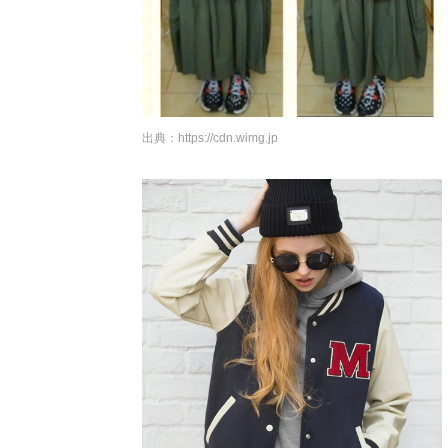
出典：
https://cdn.wimg.jp