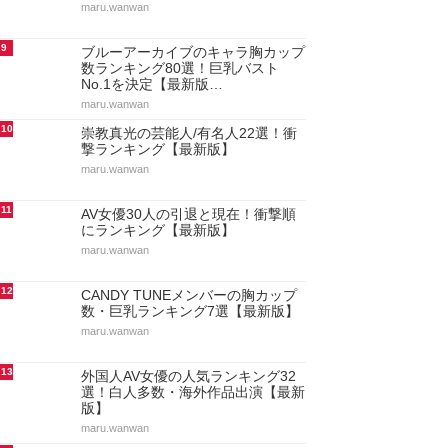
maru.wanwan
9
ブルーアーカイブのキャラ胸カップ
数ランキング80選！巨乳バスト
No.1を決定【最新版…
maru.wanwan
10
崇教真光の芸能人/有名人22選！衝
撃ランキング【最新版】
maru.wanwan
11
AV女優30人の引退と現在！衝撃順
にランキング【最新版】
maru.wanwan
12
CANDY TUNEメンバーの胸カップ
数・巨乳ランキング7選【最新版】
maru.wanwan
13
外国人AV女優の人気ランキング32
選！白人多数・海外作品出演【最新
版】
maru.wanwan