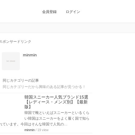
会員登録
ログイン
スポンサードリンク
minmin
同じカテゴリーの記事
同じカテゴリーだから興味のある記事が見つかる！
韓国スニーカー人気ブランド15選
【レディース・メンズ別】【最新
版】
韓国で靴といえばスニーカーといるくら
い韓国はスニーカーをよく履く国で知ら
れています。今回はそんな韓国で人気の…
minmin
/ 19 view