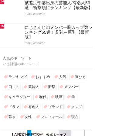
14
被差別部落出身の芸能人/有名人50
選！衝撃順にランキング【最新版】
maru.wanwan
15
にじさんじのメンバー胸カップ数ラ
ンキング65選！貧乳～巨乳【最新
版】
maru.wanwan
人気のキーワード
いま話題のキーワード
ランキング
おすすめ
人気
選び方
口コミ
芸能人
衝撃
メンバー
キャラクター
歴代
映画
曲
ドラマ
有名人
ブランド
メンズ
強さ
女性
プロフィール
現在