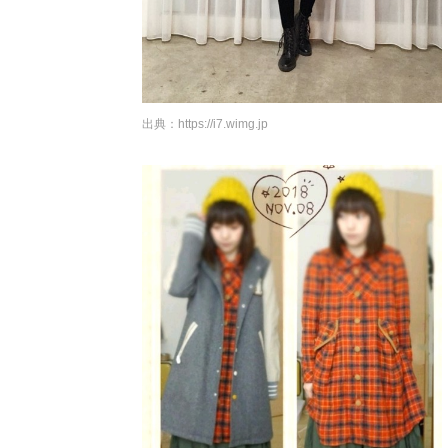
出典：
https://i7.wimg.jp