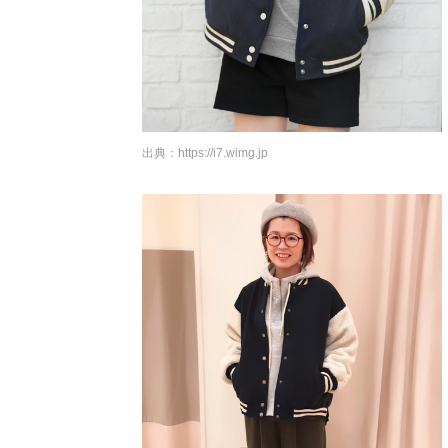
出典：
https://i7.wimg.jp