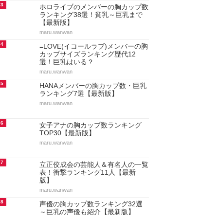
3
ホロライブのメンバーの胸カップ数
ランキング38選！貧乳～巨乳まで
【最新版】
maru.wanwan
4
=LOVE(イコールラブ)メンバーの胸
カップサイズランキング歴代12
選！巨乳はいる？…
maru.wanwan
5
HANAメンバーの胸カップ数・巨乳
ランキング7選【最新版】
maru.wanwan
6
女子アナの胸カップ数ランキング
TOP30【最新版】
maru.wanwan
7
立正佼成会の芸能人＆有名人の一覧
表！衝撃ランキング11人【最新
版】
maru.wanwan
8
声優の胸カップ数ランキング32選
～巨乳の声優も紹介【最新版】