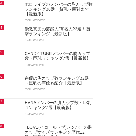
3
ホロライブのメンバーの胸カップ数
ランキング38選！貧乳～巨乳まで
【最新版】
maru.wanwan
4
崇教真光の芸能人/有名人22選！衝
撃ランキング【最新版】
maru.wanwan
5
CANDY TUNEメンバーの胸カップ
数・巨乳ランキング7選【最新版】
maru.wanwan
6
声優の胸カップ数ランキング32選
～巨乳の声優も紹介【最新版】
maru.wanwan
7
HANAメンバーの胸カップ数・巨乳
ランキング7選【最新版】
maru.wanwan
8
=LOVE(イコールラブ)メンバーの胸
カップサイズランキング歴代12