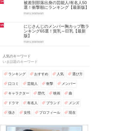
14
被差別部落出身の芸能人/有名人50
選！衝撃順にランキング【最新版】
maru.wanwan
15
にじさんじのメンバー胸カップ数ラ
ンキング65選！貧乳～巨乳【最新
版】
maru.wanwan
人気のキーワード
いま話題のキーワード
ランキング
おすすめ
人気
選び方
口コミ
芸能人
衝撃
メンバー
キャラクター
歴代
映画
曲
ドラマ
有名人
ブランド
メンズ
強さ
女性
プロフィール
現在