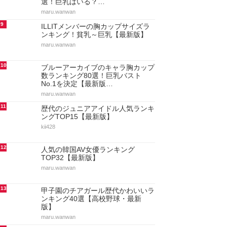
選！巨乳はいる？…
maru.wanwan
9
ILLITメンバーの胸カップサイズラ
ンキング！貧乳～巨乳【最新版】
maru.wanwan
10
ブルーアーカイブのキャラ胸カップ
数ランキング80選！巨乳バスト
No.1を決定【最新版…
maru.wanwan
11
歴代のジュニアアイドル人気ランキ
ングTOP15【最新版】
kii428
12
人気の韓国AV女優ランキング
TOP32【最新版】
maru.wanwan
13
甲子園のチアガール歴代かわいいラ
ンキング40選【高校野球・最新
版】
maru.wanwan