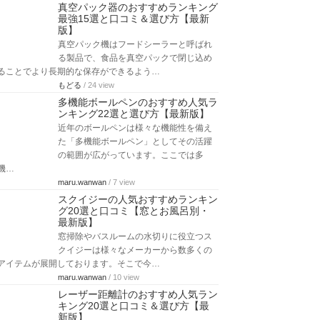
真空パック器のおすすめランキング
最強15選と口コミ＆選び方【最新
版】
真空パック機はフードシーラーと呼ばれ
る製品で、食品を真空パックで閉じ込め
ることでより長期的な保存ができるよう…
もどる
/ 24 view
多機能ボールペンのおすすめ人気ラ
ンキング22選と選び方【最新版】
近年のボールペンは様々な機能性を備え
た「多機能ボールペン」としてその活躍
の範囲が広がっています。ここでは多
機…
maru.wanwan
/ 7 view
スクイジーの人気おすすめランキン
グ20選と口コミ【窓とお風呂別・
最新版】
窓掃除やバスルームの水切りに役立つス
クイジーは様々なメーカーから数多くの
アイテムが展開しております。そこで今…
maru.wanwan
/ 10 view
レーザー距離計のおすすめ人気ラン
キング20選と口コミ＆選び方【最
新版】