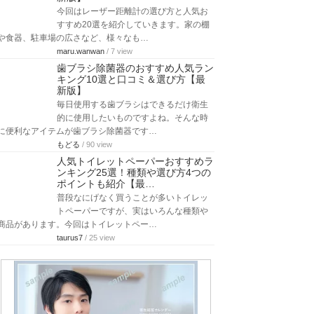
今回はレーザー距離計の選び方と人気お
すすめ20選を紹介していきます。家の棚
や食器、駐車場の広さなど、様々なも…
maru.wanwan
/ 7 view
歯ブラシ除菌器のおすすめ人気ラン
キング10選と口コミ＆選び方【最
新版】
毎日使用する歯ブラシはできるだけ衛生
的に使用したいものですよね。そんな時
に便利なアイテムが歯ブラシ除菌器です…
もどる
/ 90 view
人気トイレットペーパーおすすめラ
ンキング25選！種類や選び方4つの
ポイントも紹介【最…
普段なにげなく買うことが多いトイレッ
トペーパーですが、実はいろんな種類や
商品があります。今回はトイレットペー…
taurus7
/ 25 view