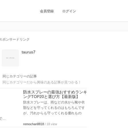
会員登録
ログイン
スポンサードリンク
taurus7
同じカテゴリーの記事
同じカテゴリーだから興味のある記事が見つかる！
防水スプレーの最強おすすめランキ
ングTOP20と選び方【最新版】
防水スプレーは、雨などの水から靴や衣
類などを守ってくれるのはもちろんです
が、汚れからも守ってくれる優れもの
で…
remochan8818
/ 18 view