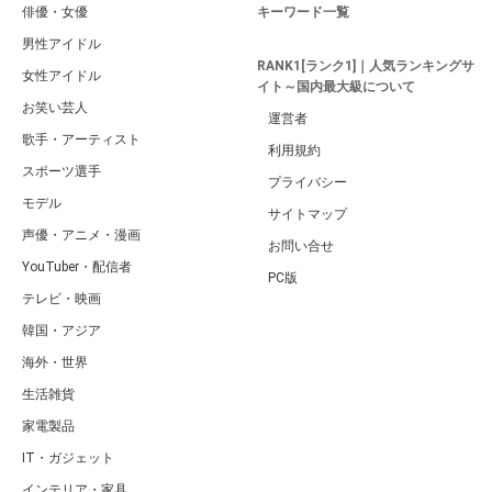
俳優・女優
キーワード一覧
男性アイドル
RANK1[ランク1]｜人気ランキングサ
女性アイドル
イト～国内最大級について
お笑い芸人
運営者
歌手・アーティスト
利用規約
スポーツ選手
プライバシー
モデル
サイトマップ
声優・アニメ・漫画
お問い合せ
YouTuber・配信者
PC版
テレビ・映画
韓国・アジア
海外・世界
生活雑貨
家電製品
IT・ガジェット
インテリア・家具