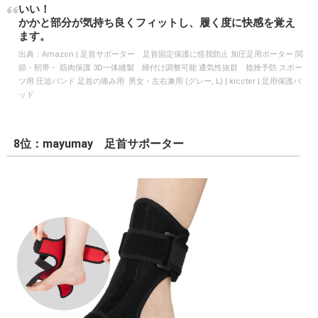
いい！
かかと部分が気持ち良くフィットし、履く度に快感を覚え
ます。
出典：
Amazon | 足首サポーター 足首固定保護に怪我防止 加圧足用ポーター 関
節・靭帯・ 筋肉保護 3D一体縫製 締付け調整可能 通気性抜群 捻挫予防 スポー
ツ用 圧迫バンド 足首の痛み用 男女・左右兼用 (グレー, L) | kiccter | 足用保護パ
ッド
8位：mayumay 足首サポーター