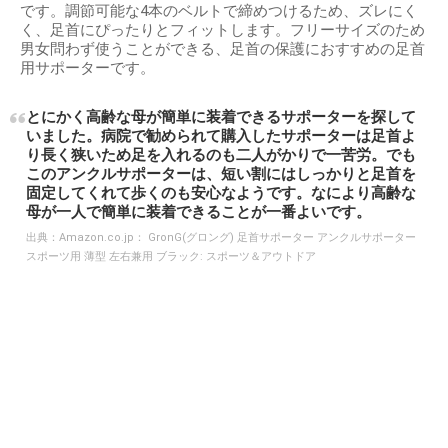
です。調節可能な4本のベルトで締めつけるため、ズレにく
く、足首にぴったりとフィットします。フリーサイズのため
男女問わず使うことができる、足首の保護におすすめの足首
用サポーターです。
とにかく高齢な母が簡単に装着できるサポーターを探して
いました。病院で勧められて購入したサポーターは足首よ
り長く狭いため足を入れるのも二人がかりで一苦労。でも
このアンクルサポーターは、短い割にはしっかりと足首を
固定してくれて歩くのも安心なようです。なにより高齢な
母が一人で簡単に装着できることが一番よいです。
出典：
Amazon.co.jp： GronG(グロング) 足首サポーター アンクルサポーター
スポーツ用 薄型 左右兼用 ブラック: スポーツ＆アウトドア