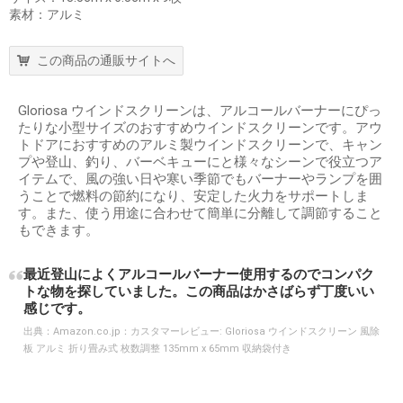
素材：アルミ
この商品の通販サイトへ
Gloriosa ウインドスクリーンは、アルコールバーナーにぴっ
たりな小型サイズのおすすめウインドスクリーンです。アウ
トドアにおすすめのアルミ製ウインドスクリーンで、キャン
プや登山、釣り、バーベキューにと様々なシーンで役立つア
イテムで、風の強い日や寒い季節でもバーナーやランプを囲
うことで燃料の節約になり、安定した火力をサポートしま
す。また、使う用途に合わせて簡単に分離して調節すること
もできます。
最近登山によくアルコールバーナー使用するのでコンパク
トな物を探していました。この商品はかさばらず丁度いい
感じです。
出典：
Amazon.co.jp：カスタマーレビュー: Gloriosa ウインドスクリーン 風除
板 アルミ 折り畳み式 枚数調整 135mm x 65mm 収納袋付き