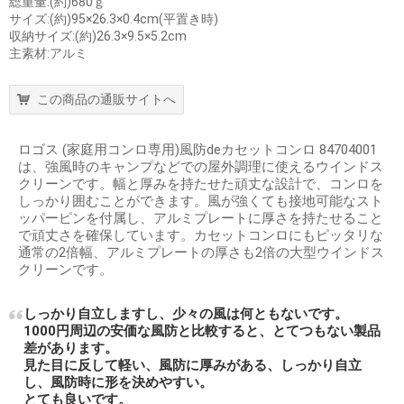
総重量:(約)680ｇ
サイズ:(約)95×26.3×0.4cm(平置き時)
収納サイズ:(約)26.3×9.5×5.2cm
主素材:アルミ
この商品の通販サイトへ
ロゴス (家庭用コンロ専用)風防deカセットコンロ 84704001
は、強風時のキャンプなどでの屋外調理に使えるウインドス
クリーンです。幅と厚みを持たせた頑丈な設計で、コンロを
しっかり囲むことができます。風が強くても接地可能なスト
ッパーピンを付属し、アルミプレートに厚さを持たせること
で頑丈さを確保しています。カセットコンロにもピッタリな
通常の2倍幅、アルミプレートの厚さも2倍の大型ウインドス
クリーンです。
しっかり自立しますし、少々の風は何ともないです。
1000円周辺の安価な風防と比較すると、とてつもない製品
差があります。
見た目に反して軽い、風防に厚みがある、しっかり自立
し、風防時に形を決めやすい。
とても良いです。