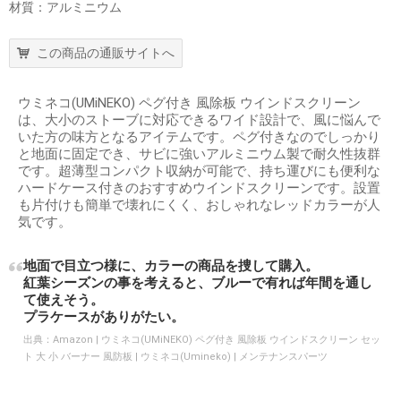
材質：アルミニウム
この商品の通販サイトへ
ウミネコ(UMiNEKO) ペグ付き 風除板 ウインドスクリーン
は、大小のストーブに対応できるワイド設計で、風に悩んで
いた方の味方となるアイテムです。ペグ付きなのでしっかり
と地面に固定でき、サビに強いアルミニウム製で耐久性抜群
です。超薄型コンパクト収納が可能で、持ち運びにも便利な
ハードケース付きのおすすめウインドスクリーンです。設置
も片付けも簡単で壊れにくく、おしゃれなレッドカラーが人
気です。
地面で目立つ様に、カラーの商品を捜して購入。
紅葉シーズンの事を考えると、ブルーで有れば年間を通し
て使えそう。
プラケースがありがたい。
出典：
Amazon | ウミネコ(UMiNEKO) ペグ付き 風除板 ウインドスクリーン セッ
ト 大 小 バーナー 風防板 | ウミネコ(Umineko) | メンテナンスパーツ