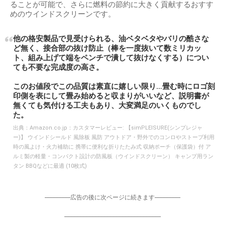
ることが可能で、さらに燃料の節約に大きく貢献するおすす
めのウインドスクリーンです。
他の格安製品で見受けられる、油ベタベタやバリの酷さな
ど無く、接合部の抜け防止（棒を一度抜いて数ミリカッ
ト、組み上げて端をペンチで潰して抜けなくする）につい
ても不要な完成度の高さ。
このお値段でこの品質は素直に嬉しい限り…畳む時にロゴ刻
印側を表にして畳み始めると収まりがいいなど、説明書が
無くても気付ける工夫もあり、大変満足のいくものでし
た。
出典：
Amazon.co.jp：カスタマーレビュー: 【simPLEISURE(シンプレジャ
ー)】 ウインドシールド 風除板 風防 アウトドア・野外でのコンロやストーブ利用
時の風よけ・火力補助に 携帯に便利な折りたたみ式 収納ポーチ（保護袋）付 ア
ルミ製の軽量・コンパクト設計の防風板（ウインドスクリーン） キャンプ用ラン
タン BBQなどに最適 (10枚式)
-----------------広告の後に次ページに続きます-----------------
----------------------------------------------------------------