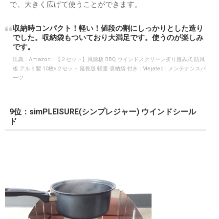
で、大きく広げて使うことができます。
収納時コンパクト！軽い！値段の割にしっかりとした造り
でした。収納袋もついており大満足です。使うのが楽しみ
です。
出典：
Amazon | 【２セット】風除板 BBQ ウインドスクリーン折り畳み式 防風
板 アルミ製 10枚×２セット 延長版 軽量 収納袋 付き | Mejatec | メンテナンスパ
ーツ
9位：simPLEISURE(シンプレジャー) ウインドシール
ド