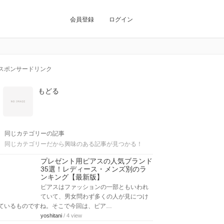
会員登録
ログイン
スポンサードリンク
もどる
同じカテゴリーの記事
同じカテゴリーだから興味のある記事が見つかる！
プレゼント用ピアスの人気ブランド
35選！レディース・メンズ別のラ
ンキング【最新版】
ピアスはファッションの一部ともいわれ
ていて、男女問わず多くの人が見につけ
ているものですね。そこで今回は、ピア…
yoshitani
/ 4 view