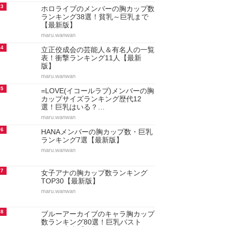
3
ホロライブのメンバーの胸カップ数
ランキング38選！貧乳～巨乳まで
【最新版】
maru.wanwan
4
立正佼成会の芸能人＆有名人の一覧
表！衝撃ランキング11人【最新
版】
maru.wanwan
5
=LOVE(イコールラブ)メンバーの胸
カップサイズランキング歴代12
選！巨乳はいる？…
maru.wanwan
6
HANAメンバーの胸カップ数・巨乳
ランキング7選【最新版】
maru.wanwan
7
女子アナの胸カップ数ランキング
TOP30【最新版】
maru.wanwan
8
ブルーアーカイブのキャラ胸カップ
数ランキング80選！巨乳バスト