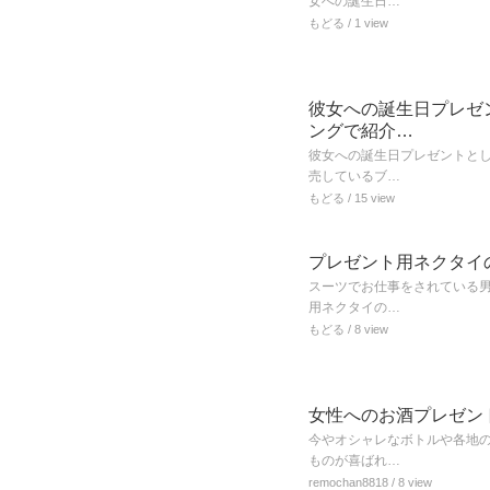
女への誕生日…
もどる
/ 1 view
彼女への誕生日プレゼ
ングで紹介…
彼女への誕生日プレゼントと
売しているブ…
もどる
/ 15 view
プレゼント用ネクタイの
スーツでお仕事をされている
用ネクタイの…
もどる
/ 8 view
女性へのお酒プレゼント
今やオシャレなボトルや各地
ものが喜ばれ…
remochan8818
/ 8 view