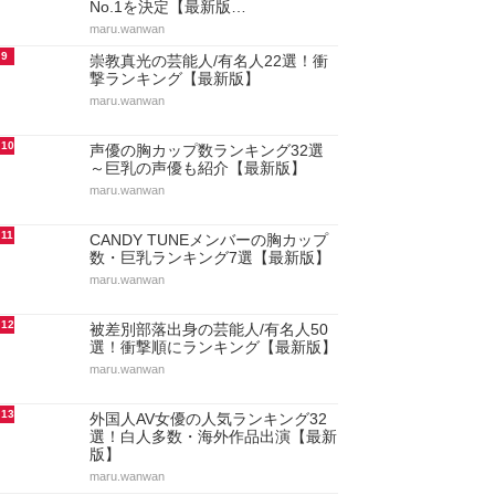
No.1を決定【最新版…
maru.wanwan
9
崇教真光の芸能人/有名人22選！衝
撃ランキング【最新版】
maru.wanwan
10
声優の胸カップ数ランキング32選
～巨乳の声優も紹介【最新版】
maru.wanwan
11
CANDY TUNEメンバーの胸カップ
数・巨乳ランキング7選【最新版】
maru.wanwan
12
被差別部落出身の芸能人/有名人50
選！衝撃順にランキング【最新版】
maru.wanwan
13
外国人AV女優の人気ランキング32
選！白人多数・海外作品出演【最新
版】
maru.wanwan