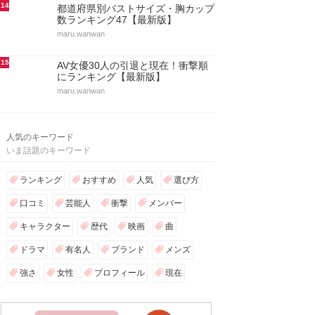
14
都道府県別バストサイズ・胸カップ
数ランキング47【最新版】
maru.wanwan
15
AV女優30人の引退と現在！衝撃順
にランキング【最新版】
maru.wanwan
人気のキーワード
いま話題のキーワード
ランキング
おすすめ
人気
選び方
口コミ
芸能人
衝撃
メンバー
キャラクター
歴代
映画
曲
ドラマ
有名人
ブランド
メンズ
強さ
女性
プロフィール
現在