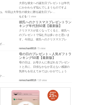
大切な彼女への誕生日プレゼントは年代
にかかわらず悩んでしまうものですよ
ね。今回は大学生の彼女に贈る誕生日プレ…
もどる
/ 1 view
彼氏へのクリスマスプレゼントラン
キング年代別50選【最新版】
クリスマスが近くなってくると、彼氏へ
のプレゼントで悩む方は多いかと思いま
す。今回は、彼氏へのクリスマスプレ
ゼ…
remochan8818
/ 5 view
母の日のプレゼント～人気ギフトラ
ンキング50選【最新版】
母の日は、お母さんに喜ばれるプレゼン
トと共に、日頃なかなか言えない感謝の
気持ちを伝えてみてはいかがでしょう
か…
remochan8818
/ 18 view