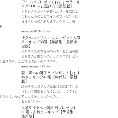
ワインのプレゼントおすすめランキ
ングTOP22と選び方【最新版】
オリジナルラベルを作れたり、熟成にこ
だわったものなどワインのプレゼントに
は様々なものがあります。今回は、相
手…
remochan8818
/ 8 view
彼女へのクリスマスプレゼント人気
ランキング50選【年齢別・最新決
定版】
クリスマスの季節がやってくると頭を悩
ませるのが彼女へのクリスマスプレゼン
ト選びです。ここでは彼女へのクリスマ…
maru.wanwan
/ 15 view
妻・嫁への誕生日プレゼントおすす
めランキング40選【年代別・最新
版】
結婚すると奥さんの誕生日を忘れてしま
うという男性も少なくはないようですが
皆さんはいかがでしょうか。せっかくの…
もどる
/ 2 view
大学生彼女への誕生日プレゼント
60選～人気ランキング【予算別・
最新版】