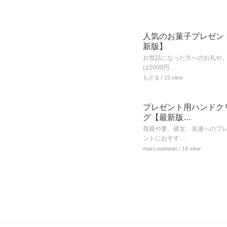
人気のお菓子プレゼント
新版】
お世話になった方へのお礼や
は2000円…
もどる
/ 15 view
プレゼント用ハンドク
グ【最新版…
母親や妻、彼女、友達へのプ
ントにおすす…
maru.wanwan
/ 14 view