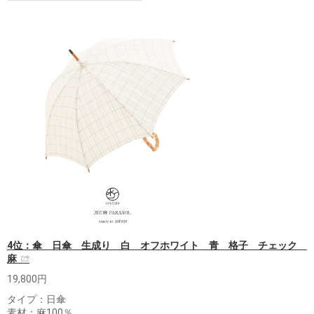
4位：傘 日傘 生成り 白 オフホワイト 青 格子 チェック
麻
19,800円
タイプ：日傘
素材：麻100％