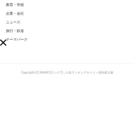
教育・学校
企業・会社
ニュース
旅行・鉄道
テーマパーク
Copyright (C) RANK1[ランク1]｜人気ランキングサイト～国内最大級