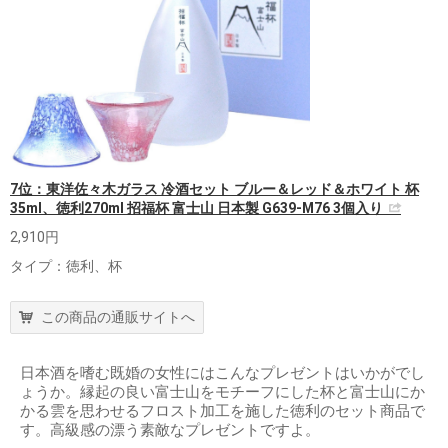
7位：東洋佐々木ガラス 冷酒セット ブルー＆レッド＆ホワイト 杯
35ml、徳利270ml 招福杯 富士山 日本製 G639-M76 3個入り
2,910円
タイプ：徳利、杯
この商品の通販サイトへ
日本酒を嗜む既婚の女性にはこんなプレゼントはいかがでし
ょうか。縁起の良い富士山をモチーフにした杯と富士山にか
かる雲を思わせるフロスト加工を施した徳利のセット商品で
す。高級感の漂う素敵なプレゼントですよ。