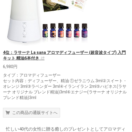
4位：ラサーナ La sana アロマディフューザー (超音波タイプ) 入門
キット 精油6本付き
6,980円
タイプ：アロマディフューザー
セット内容：ディフューザー、精油 ①ゼラニウム 3ml②スイート・
オレンジ 3ml③ラベンダー 3ml④イランイラン 2ml⑤ハピネス(ラサ
ーナ オリジナル ブレンド精油)3ml⑥エナジー(ラサーナ オリジナル
ブレンド精油)3ml
この商品の通販サイトへ
忙しい40代の女性に贈る癒しのプレゼントとしてアロマディ