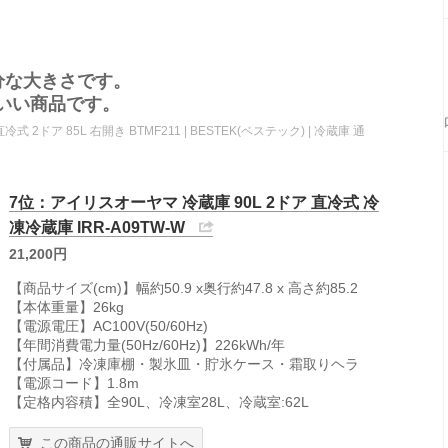
分な大きさです。
いい商品です。
冷式 2ドア 85L 右開き BTMF211 | BESTEK(ベステック) | 冷蔵庫 通
7位：アイリスオーヤマ 冷蔵庫 90L 2ドア 直冷式 冷
凍冷蔵庫 IRR-A09TW-W
21,200円
【商品サイズ(cm)】幅約50.9 x奥行約47.8 x 高さ約85.2
【本体重量】26kg
【電源電圧】AC100V(50/60Hz)
【年間消費電力量(50Hz/60Hz)】226kWh/年
【付属品】冷凍庫棚・製氷皿・貯氷ケース・霜取りヘラ
【電源コード】1.8m
【定格内容積】全90L、冷凍室28L、冷蔵室:62L
この商品の通販サイトへ