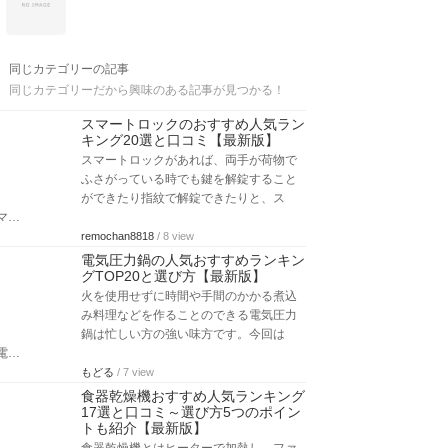
同じカテゴリーの記事
同じカテゴリーだから興味のある記事が見つかる！
スマートロックのおすすめ人気ラン
キング20選と口コミ【最新版】
スマートロックがあれば、両手が荷物で
ふさがっている時でも鍵を解錠すること
ができたり指紋で解錠できたりと、ス
マ…
remochan8818
/ 8 view
電気圧力鍋の人気おすすめランキン
グTOP20と選び方【最新版】
火を使用せずに時間や手間のかかる煮込
み料理などを作ることのできる電気圧力
鍋は忙しい方の強い味方です。今回は
電…
もどる
/ 7 view
食器乾燥機おすすめ人気ランキング
17選と口コミ～選び方5つのポイン
トも紹介【最新版】