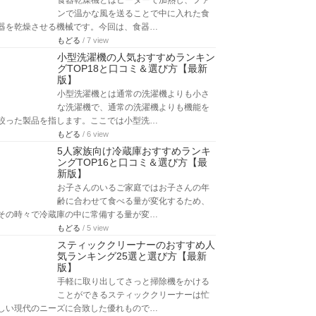
食器乾燥機とはヒーターで加熱し、ファ
ンで温かな風を送ることで中に入れた食
器を乾燥させる機械です。今回は、食器…
もどる
/ 7 view
小型洗濯機の人気おすすめランキン
グTOP18と口コミ＆選び方【最新
版】
小型洗濯機とは通常の洗濯機よりも小さ
な洗濯機で、通常の洗濯機よりも機能を
絞った製品を指します。ここでは小型洗…
もどる
/ 6 view
5人家族向け冷蔵庫おすすめランキ
ングTOP16と口コミ＆選び方【最
新版】
お子さんのいるご家庭ではお子さんの年
齢に合わせて食べる量が変化するため、
その時々で冷蔵庫の中に常備する量が変…
もどる
/ 5 view
スティッククリーナーのおすすめ人
気ランキング25選と選び方【最新
版】
手軽に取り出してさっと掃除機をかける
ことができるスティッククリーナーは忙
しい現代のニーズに合致した優れもので…