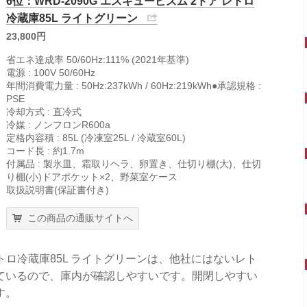
6位：WRD-2090G エスキュービズム 2ドア レトロ
冷蔵庫85L ライトグリーン
23,800円
省エネ達成率 50/60Hz:111% (2021年基準)
電源 : 100V 50/60Hz
年間消費電力量 : 50Hz:237kWh / 60Hz:219kWh●承認規格 :
PSE
冷却方式 : 直冷式
冷媒 : ノンフロンR600a
定格内容積 : 85L (冷凍室25L / 冷蔵室60L)
コード長 : 約1.7m
付属品 : 製氷皿、霜取りヘラ、卵置き、仕切り棚(大)、仕切
り棚(小)ドアポケット×2、野菜室ケース
取扱説明書(保証書付き)
この商品の通販サイトへ
 レトロ冷蔵庫85L ライトグリーンは、他社にはないレト
ているので、庫内が確認しやすいです。開閉しやすい
す。