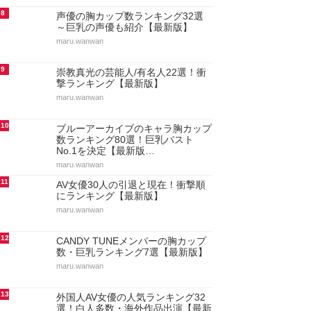
8
声優の胸カップ数ランキング32選
～巨乳の声優も紹介【最新版】
maru.wanwan
9
崇教真光の芸能人/有名人22選！衝
撃ランキング【最新版】
maru.wanwan
10
ブルーアーカイブのキャラ胸カップ
数ランキング80選！巨乳バスト
No.1を決定【最新版…
maru.wanwan
11
AV女優30人の引退と現在！衝撃順
にランキング【最新版】
maru.wanwan
12
CANDY TUNEメンバーの胸カップ
数・巨乳ランキング7選【最新版】
maru.wanwan
13
外国人AV女優の人気ランキング32
選！白人多数・海外作品出演【最新