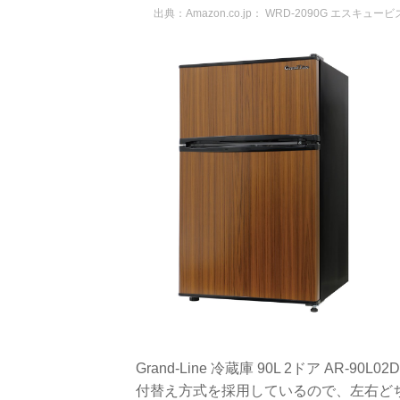
出典：
Amazon.co.jp： WRD-2090G エスキ
Grand-Line 冷蔵庫 90L 2ドア A
付替え方式を採用しているので、左右ど