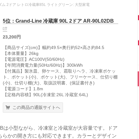
ュービズム 2ドア レトロ冷蔵庫85L ライトグリーン: 大型家電
5位：Grand-Line 冷蔵庫 90L 2ドア AR-90L02DB
23,200円
【商品サイズ(cm)】幅約49.5×奥行約52×高さ約84.5
【本体重量】26kg
【電源電圧】AC100V(50/60Hz)
【年間消費電力量(50Hz/60Hz)】300kWh
【付属品】製氷皿、卵ケース、霜取りヘラ、冷凍庫ポケッ
ト、ポケット(小)、ポケット(大)、フリーケース、仕切り棚
(小)、仕切り棚(大)、取扱説明書、(保証書付き)
【電源コード】1.8m
【定格内容積】90L(冷凍室:26L 冷蔵室:64L)
この商品の通販サイトへ
R-90L02DBは小型ながら、冷凍室と冷蔵室が大容量です。ドア
ちらかの開き方にも対応できます。カラーとデザイン