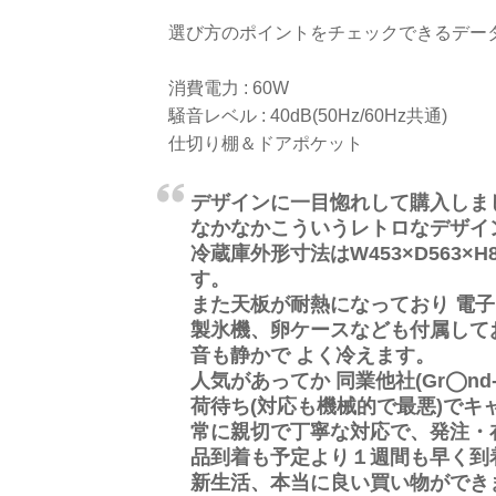
選び方のポイントをチェックできるデー
消費電力 : 60W
騒音レベル : 40dB(50Hz/60Hz共通)
仕切り棚＆ドアポケット
デザインに一目惚れして購入しま
なかなかこういうレトロなデザイ
冷蔵庫外形寸法はW453×D563
す。
また天板が耐熱になっており 電
製氷機、卵ケースなども付属して
音も静かで よく冷えます。
人気があってか 同業他社(Gr◯n
荷待ち(対応も機械的で最悪)で
常に親切で丁寧な対応で、発注・
品到着も予定より１週間も早く到
新生活、本当に良い買い物ができ