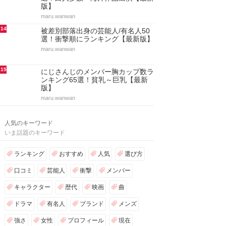
版】
maru.wanwan
14
被差別部落出身の芸能人/有名人50
選！衝撃順にランキング【最新版】
maru.wanwan
15
にじさんじのメンバー胸カップ数ラ
ンキング65選！貧乳～巨乳【最新
版】
maru.wanwan
人気のキーワード
いま話題のキーワード
ランキング
おすすめ
人気
選び方
口コミ
芸能人
衝撃
メンバー
キャラクター
歴代
映画
曲
ドラマ
有名人
ブランド
メンズ
強さ
女性
プロフィール
現在