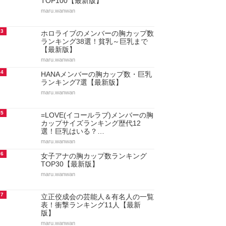
TOP100【最新版】
maru.wanwan
3
ホロライブのメンバーの胸カップ数
ランキング38選！貧乳～巨乳まで
【最新版】
maru.wanwan
4
HANAメンバーの胸カップ数・巨乳
ランキング7選【最新版】
maru.wanwan
5
=LOVE(イコールラブ)メンバーの胸
カップサイズランキング歴代12
選！巨乳はいる？…
maru.wanwan
6
女子アナの胸カップ数ランキング
TOP30【最新版】
maru.wanwan
7
立正佼成会の芸能人＆有名人の一覧
表！衝撃ランキング11人【最新
版】
maru.wanwan