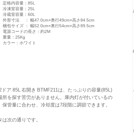
定格内容量：85L
冷凍室容量：25L
冷蔵室容量：60L
外形寸法 ： 幅47.0cm×奥行49cm×高さ84.5cm
梱包サイズ ： 幅52.0cm×奥行54cm×高さ89.5cm
電源コードの長さ：約2M
重量：25Kg
カラー：ホワイト
ドア 85L 右開き BTMF211は、たっぷりの容量(85L)
場所を探す苦労がありません。庫内灯が付いているの
。保管量に合わせ、冷却度は7段階に調節できます。
タは次の通りです。