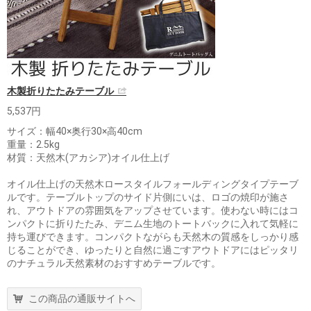
木製折りたたみテーブル
5,537円
サイズ：幅40×奥行30×高40cm
重量：2.5kg
材質：天然木(アカシア)オイル仕上げ
オイル仕上げの天然木ロースタイルフォールディングタイプテーブ
ルです。テーブルトップのサイド片側にいは、ロゴの焼印が施さ
れ、アウトドアの雰囲気をアップさせています。使わない時にはコ
ンパクトに折りたたみ、デニム生地のトートバックに入れて気軽に
持ち運びできます。コンパクトながらも天然木の質感をしっかり感
じることができ、ゆったりと自然に過ごすアウトドアにはピッタリ
のナチュラル天然素材のおすすめテーブルです。
この商品の通販サイトへ