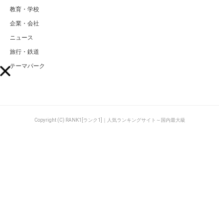
教育・学校
企業・会社
ニュース
旅行・鉄道
テーマパーク
Copyright (C) RANK1[ランク1]｜人気ランキングサイト～国内最大級