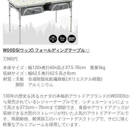
WOODS(ウッズ) フォールディングテーブル
7,980円
本体サイズ：幅120×奥行60×高さ37.5-70cm 重量5kg
収納サイズ：幅62.5 奥行62.5 高さ8cm
材質：天板 合成樹脂化粧繊維板(ポリエステル樹脂)
脚部 アルミニウム
130年の歴史を誇るカナダの本格的アウトドアブランドのWOODSか
ら発売されているレジャーテーブルです。シチュエーションによっ
て高さを37.5cm～70cmまで調節でき、食器やアウトドアグッズが
収納できる大型のストレージが付いた人気のアウトドアテーブルで
す。簡易耐熱、耐滴加工のハイコートデスクトップで、サビに強く
軽量なアルミフレームを採用しています。