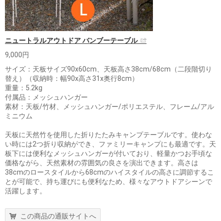
ニュートラルアウトドア バンブーテーブル
9,000円
サイズ：天板サイズ90x60cm、天板高さ38cm/68cm（二段階切り
替え）（収納時：幅90x高さ31x奥行8cm）
重量：5.2kg
付属品：メッシュハンガー
素材：天板/竹材、メッシュハンガー/ポリエステル、フレーム/アル
ミニウム
天板に天然竹を使用した折りたたみキャンプテーブルです。使わな
い時には2つ折り収納ができ、ファミリーキャンプにも最適です。天
板下には便利なメッシュハンガーが付いており、軽量かつお手頃な
価格ながら、天然素材の雰囲気の良さを演出できます。高さは
38cmのロースタイルから68cmのハイスタイルの高さに調節するこ
とが可能で、持ち運びにも便利なため、様々なアウトドアシーンで
活躍します。
この商品の通販サイトへ