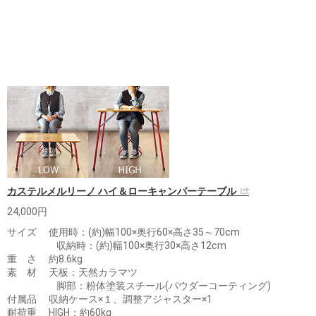
カステルメルリーノ ハイ＆ローキャンパーテーブル
24,000円
サイズ 使用時：(約)幅100×奥行60×高さ35～70cm
収納時：(約)幅100×奥行30×高さ12cm
重 さ 約8.6kg
素 材 天板：天然カラマツ
脚部：粉体塗装スチール(パウダーコーティング)
付属品 収納ケース×１、調整アジャスター×1
耐荷重 HIGH：約60kg