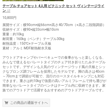
テーブル チェアセット 4人用 ピクニック セット ヴィンテージライ
ン
10,800円
展開サイズ：横90cm×縦66cm×高さ40/70cm（※高さ二段階調節）
収納サイズ：横90×縦33cm×幅10cm
重量：約10kg
耐荷重：160kg（ベンチ）テーブル30kg
耐熱温度：150℃※テーブル天板
素材：アルミ MDF耐熱耐水天板
アウトドアキャンプやバーベキューでの食事がもっと楽しくなる、
みんなで使えるセパレートタイプのチェア付き折りたたみテーブル
セットです。デザインも人気のヴィンテージウッド風の天板とシッ
クなブロンズ調フレームを採用したモデルです。脚の高さは40cm
～70cmまで調節が可能で、流行のロースタイルキャンプにも対応
できます。重さは約10kgで強度の高いアルミフレームで持ち運びが
簡単なセパレートタイプのベンチはテーブル内に収納できます。家
族でのアウトドアで活躍するおすすめのアウトドアテーブルです。
この商品の通販サイトへ