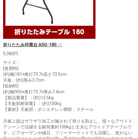
折りたたみ作業台 ASG-180
5,380円
サイズ：
[使用時]
(約)幅181×奥行73.7×高さ73.5cm
天板：(約)厚み3.7cm
[収納時]
(約)幅905×奥行73.7×厚み7.4cm
【製品重量】：(約)12.5kg
【天板部耐荷重】：(約)100kg
【素材】天板部：ポリエチレン脚部：スチール
天板上面はザラザラ加工が施されて滑りを防止し、様々なアウトド
アシーンで活躍する耐荷重約100kgと丈夫なアウトドアテーブルで
す。ビアガーデンや縁日、フリーマーケットでも活躍し、使わない