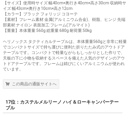
【サイズ】使用時サイズ:幅40cm×奥行き40cm×高さ30cm 収納時サ
イズ:幅43cm×奥行き10cm×高さ12cm
【カラー】ブラック フォリッジ コヨーテ
【素材】フレーム素材:金属(アルミニウム合金)、樹脂、ヒンジ 先端
部素材:ナイロン 表面加工:フレーム(アルマイト)
【重量】本体重量:560g 総重量:680g 耐荷重:50kg
ヘリノックス タクティカルテーブルは、本体重量560gと非常に軽量
でコンパクトサイズで持ち運びに便利た折りたたみ式のアウトドア
テーブルです。コンパクトで軽量ながらもしっかりとした作りで、
天板の下に小物を収納するスペースを備えた人気のデザインのアウ
トドアテーブルです。フレームは錆びにくいアルミニウムが使われ
ています。
この商品の通販サイトへ
17位：カステルメルリーノ ハイ＆ローキャンパーテー
ブル