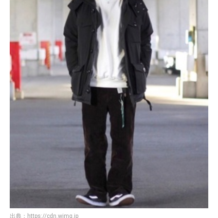
出典：
https://cdn.wimg.jp