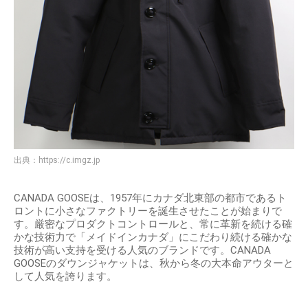
出典：
https://c.imgz.jp
CANADA GOOSEは、1957年にカナダ北東部の都市であるト
ロントに小さなファクトリーを誕生させたことが始まりで
す。厳密なプロダクトコントロールと、常に革新を続ける確
かな技術力で「メイドインカナダ」にこだわり続ける確かな
技術が高い支持を受ける人気のブランドです。CANADA
GOOSEのダウンジャケットは、秋から冬の大本命アウターと
して人気を誇ります。