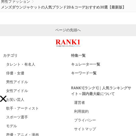
男性ファッション
メンズダウンジャケットの人気ブランド20＆コーデおすすめ30選【最新版】
ページの先頭へ
カテゴリ
特集一覧
タレント・有名人
キュレーター一覧
俳優・女優
キーワード一覧
男性アイドル
RANK1[ランク1]｜人気ランキングサ
女性アイドル
イト～国内最大級について
お笑い芸人
運営者
歌手・アーティスト
利用規約
スポーツ選手
プライバシー
モデル
サイトマップ
声優・アニメ・漫画