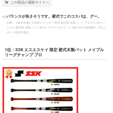
この商品の通販サイトへ
バランスが良さそうです。硬式でこのコスパは、グー。
出典：
【楽天市場】久保田スラッガー 野球 硬式用 木製バット アオダモ bfjマー
ク入り 硬式用 木製バット 84cm ブラウンXブラック BAT1072 送料無料：沖上ス
ポーツ楽天市場店
1位：SSK エスエスケイ 限定 硬式木製バット メイプル
リーグチャンプ プロ