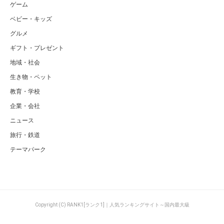
ゲーム
ベビー・キッズ
グルメ
ギフト・プレゼント
地域・社会
生き物・ペット
教育・学校
企業・会社
ニュース
旅行・鉄道
テーマパーク
Copyright (C) RANK1[ランク1]｜人気ランキングサイト～国内最大級