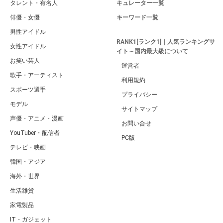
タレント・有名人
キュレーター一覧
俳優・女優
キーワード一覧
男性アイドル
RANK1[ランク1]｜人気ランキングサ
女性アイドル
イト～国内最大級について
お笑い芸人
運営者
歌手・アーティスト
利用規約
スポーツ選手
プライバシー
モデル
サイトマップ
声優・アニメ・漫画
お問い合せ
YouTuber・配信者
PC版
テレビ・映画
韓国・アジア
海外・世界
生活雑貨
家電製品
IT・ガジェット