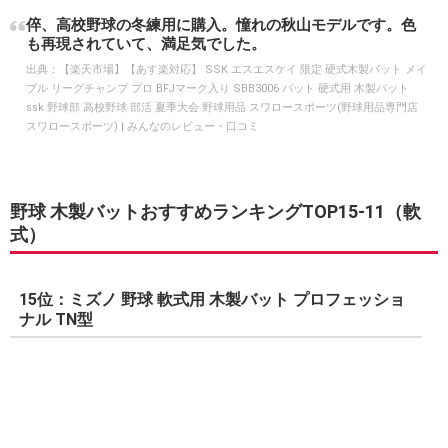
倅、高校野球の冬練用に購入。憧れの秋山モデルです。色
も再現されていて、満足気でした。
出典：
【楽天市場】【あす楽対応】 SSK エスエスケイ 限定 硬式木製バット メイ
プル リーグチャンプ プロ BFJマーク入り SBB3006 バット 硬式用 木製バット
ssk 野球部 高校野球 部活 夏季大会 野球用品 スワロースポーツ(野球用品専門店
スワロースポーツ) | みんなのレビュー・口コミ
野球 木製バットおすすめランキングTOP15-11（軟
式）
15位：ミズノ 野球 軟式用 木製バット プロフェッショ
ナル TN型