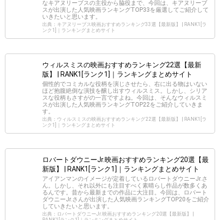
なキアヌリーブスの主役から脇役まで、今回は、キアヌリーブ
スが出演した人気映画ランキングTOP33を厳選してご紹介して
いきたいと思います。
出典：キアヌリーブス映画おすすめランキング33選【最新版】 | RANK1[ラ
ンク1]｜ランキングまとめサイト
ウィルスミスの映画おすすめランキング22選【最新
版】 | RANK1[ランク1]｜ランキングまとめサイト
個性的でコミカルな役柄を演じさせたら、右に出る物はいない
ほど抱腹絶倒な演技を醸し出すウィルスミス。しかし、シリア
スな役柄もさすがの一言ですよね。今回は、そんなウィルスミ
スが出演した人気映画ランキングTOP22をご紹介していきま
す。
出典：ウィルスミスの映画おすすめランキング22選【最新版】 | RANK1[ラ
ンク1]｜ランキングまとめサイト
ロバートダウニーJr.映画おすすめランキング20選【最
新版】 | RANK1[ランク1]｜ランキングまとめサイト
アイアンマンのイメージが定着しているロバートダウニーJr.さ
ん。しかし、それ以外にも注目すべく素晴らし作品が数多くあ
るんです。昔から最新までの作品に大注目。今回は、ロバート
ダウニーJr.さんが出演した人気映画ランキングTOP20をご紹介
していきたいと思います。
出典：ロバートダウニーJr.映画おすすめランキング20選【最新版】 |
RANK1[ランク1]｜ランキングまとめサイト