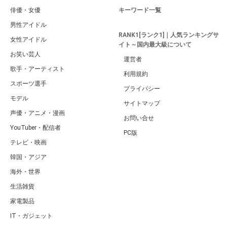
俳優・女優
キーワード一覧
男性アイドル
RANK1[ランク1]｜人気ランキングサ
女性アイドル
イト～国内最大級について
お笑い芸人
運営者
歌手・アーティスト
利用規約
スポーツ選手
プライバシー
モデル
サイトマップ
声優・アニメ・漫画
お問い合せ
YouTuber・配信者
PC版
テレビ・映画
韓国・アジア
海外・世界
生活雑貨
家電製品
IT・ガジェット