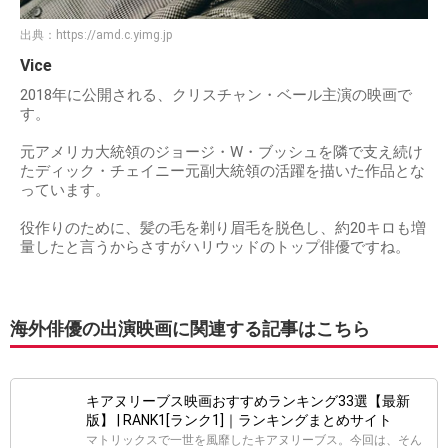
出典：
https://amd.c.yimg.jp
Vice
2018年に公開される、クリスチャン・ベール主演の映画で
す。
元アメリカ大統領のジョージ・W・ブッシュを隣で支え続け
たディック・チェイニー元副大統領の活躍を描いた作品とな
っています。
役作りのために、髪の毛を剃り眉毛を脱色し、約20キロも増
量したと言うからさすがハリウッドのトップ俳優ですね。
海外俳優の出演映画に関連する記事はこちら
キアヌリーブス映画おすすめランキング33選【最新
版】 | RANK1[ランク1]｜ランキングまとめサイト
マトリックスで一世を風靡したキアヌリーブス。今回は、そん