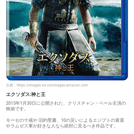
出典：
https://images-na.ssl-images-amazon.com
エクソダス:神と王
2015年1月30日に公開された、クリスチャン・ベール主演の
映画です。
モーセの十戒や 旧約聖書、10の災いによるエジプトの衰退
やラムゼス軍が好きな人なら絶対に見るべき作品です。