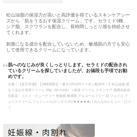
松山油脂の保湿力が高いと高評価を得ているスキンケアシー
ズから「肌をうるおす保湿クリーム」です。セラミド5種、
シア脂、スクワランを配合し、長時間しっとり感を持続させ
てくれます。
刺激になる成分を配合していないため、敏感肌の方でも安心
して使用できるクリームになっています。
肌へのなじみが良くしっとりします。セラミドの配合され
ているクリームを探していましたが、お値段も手頃でお勧
めです。
出典：
【楽天市場】【24時間限定！最大10%OFFクーポン配布中！】松山油脂 肌
をうるおす保湿クリーム 50g（M-mark） | 保湿 クリーム スキンケア 基礎化粧品
化粧品・コスメ・ビューティー 乾燥肌 敏感肌 アルコールフリー 顔 フェイス フ
ェイスクリーム フェイシャル(サンテラボ)(★★★★★) | みんなのレビュー・口コ
ミ