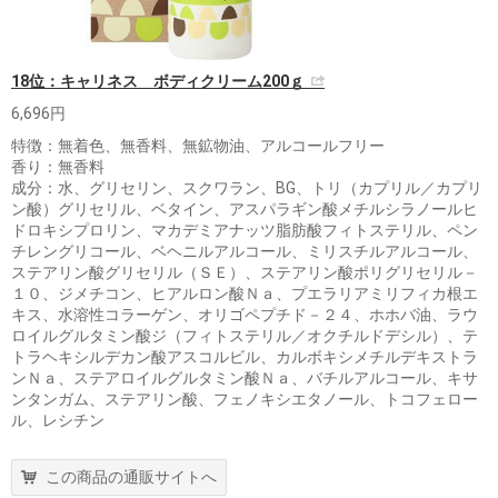
18位：キャリネス ボディクリーム200ｇ
6,696円
特徴：無着色、無香料、無鉱物油、アルコールフリー
香り：無香料
成分：水、グリセリン、スクワラン、BG、トリ（カプリル／カプリ
ン酸）グリセリル、ベタイン、アスパラギン酸メチルシラノールヒ
ドロキシプロリン、マカデミアナッツ脂肪酸フィトステリル、ペン
チレングリコール、ベヘニルアルコール、ミリスチルアルコール、
ステアリン酸グリセリル（ＳＥ）、ステアリン酸ポリグリセリル－
１０、ジメチコン、ヒアルロン酸Ｎａ、プエラリアミリフィカ根エ
キス、水溶性コラーゲン、オリゴペプチド－２４、ホホバ油、ラウ
ロイルグルタミン酸ジ（フィトステリル／オクチルドデシル）、テ
トラヘキシルデカン酸アスコルビル、カルボキシメチルデキストラ
ンＮａ、ステアロイルグルタミン酸Ｎａ、バチルアルコール、キサ
ンタンガム、ステアリン酸、フェノキシエタノール、トコフェロー
ル、レシチン
この商品の通販サイトへ