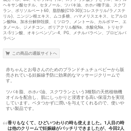
ヘキサン酸セチル、セタノール、ツバキ油、ホホバ種子油、スクワ
ラン、ポリソルベート60、脂肪酸(C10-30)(コレステリル/ラノステ
リル)、ニンジン根エキス、ムコ多糖、ハマメリスエキス、ヒアルロ
ン酸Na、加水分解卵殻膜、ミツロウ、メントール、カルボマー、エ
タノール、ジメチコン、ポリアクリル酸Na、水酸化Na、トリセテ
ス-5リン酸、オキシベンゾン-4、PG、メチルパラベン、プロピルパ
ラベン
この商品の通販サイトへ
赤ちゃんとお母さんのためのブランドチュチュベビーから販
売されている妊娠線予防に効果的なマッサージクリームで
す。
ツバキ脂、ホホバ油、スクワランという3種類の天然植物機
オイルを配合し、肌にしっかりと浸透する高い保湿力を実現
しています。ベタつかずに潤いを与えてくれるので、使いや
すい製品です。
香りもなくて、ひどいつわりの時も使えました。1人目の時
は他のクリームで妊娠線がバッチリできましたが、今回2人