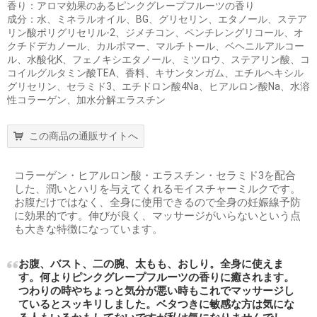
香り：アロマ効果のあるピンクグレープフルーツの香り
成分：水、ミネラルオイル、BG、グリセリン、エタノール、ステア
リン酸ポリグリセリル-2、ジメチコン、ペンチレングリコール、オ
クチドデカノール、カルボマー、マルチトール、ベヘニルアルコー
ル、水酸化K、フェノキシエタノール、ミツロウ、ステアリン酸、コ
コイルグルタミン酸TEA、香料、キサンタンガム、エチルヘキシル
グリセリン、セラミド3、エチドロン酸4Na、ヒアルロン酸Na、水溶
性コラーゲン、加水分解エラスチン
この商品の通販サイトへ
コラーゲン・ヒアルロン酸・エラスチン・セラミド3を配合
した、潤いとハリを与えてくれるモイスチャーミルクです。
お腹だけではなく、全身に使用できるので全身の妊娠線予防
に効果的です。伸びが良く、マッサージがいらないという点
も大きな特徴になっています。
お腹、バスト、二の腕、太もも、おしり。全身に使えま
す。何よりピンクグレープフルーツの香りに癒されます。
つわりの時やちょっと気分が悪い時もこれでマッサージし
ているとスッキリしました。ベタつきに敏感な方は気にな