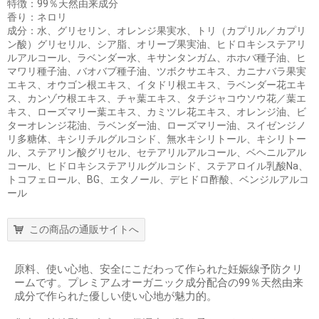
特徴：99％天然由来成分
香り：ネロリ
成分：水、グリセリン、オレンジ果実水、トリ（カプリル／カプリ
ン酸）グリセリル、シア脂、オリーブ果実油、ヒドロキシステアリ
ルアルコール、ラベンダー水、キサンタンガム、ホホバ種子油、ヒ
マワリ種子油、バオバブ種子油、ツボクサエキス、カニナバラ果実
エキス、オウゴン根エキス、イタドリ根エキス、ラベンダー花エキ
ス、カンゾウ根エキス、チャ葉エキス、タチジャコウソウ花／葉エ
キス、ローズマリー葉エキス、カミツレ花エキス、オレンジ油、ビ
ターオレンジ花油、ラベンダー油、ローズマリー油、スイゼンジノ
リ多糖体、キシリチルグルコシド、無水キシリトール、キシリトー
ル、ステアリン酸グリセル、セテアリルアルコール、ベヘニルアル
コール、ヒドロキシステアリルグルコシド、ステアロイル乳酸Na、
トコフェロール、BG、エタノール、デヒドロ酢酸、ベンジルアルコ
ール
この商品の通販サイトへ
原料、使い心地、安全にこだわって作られた妊娠線予防クリ
ームです。プレミアムオーガニック成分配合の99％天然由来
成分で作られた優しい使い心地が魅力的。