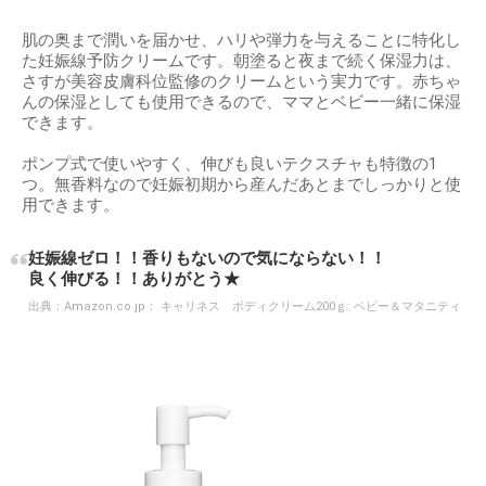
肌の奥まで潤いを届かせ、ハリや弾力を与えることに特化し
た妊娠線予防クリームです。朝塗ると夜まで続く保湿力は、
さすが美容皮膚科位監修のクリームという実力です。赤ちゃ
んの保湿としても使用できるので、ママとベビー一緒に保湿
できます。
ポンプ式で使いやすく、伸びも良いテクスチャも特徴の1
つ。無香料なので妊娠初期から産んだあとまでしっかりと使
用できます。
妊娠線ゼロ！！香りもないので気にならない！！
良く伸びる！！ありがとう★
出典：
Amazon.co.jp： キャリネス ボディクリーム200ｇ: ベビー＆マタニティ