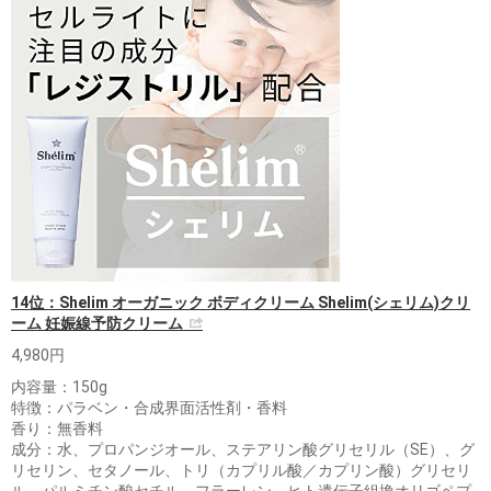
14位：Shelim オーガニック ボディクリーム Shelim(シェリム)クリ
ーム 妊娠線予防クリーム
4,980円
内容量：150g
特徴：パラベン・合成界面活性剤・香料
香り：無香料
成分：水、プロパンジオール、ステアリン酸グリセリル（SE）、グ
リセリン、セタノール、トリ（カプリル酸／カプリン酸）グリセリ
ル、パルミチン酸セチル、フラーレン、ヒト遺伝子組換オリゴペプ