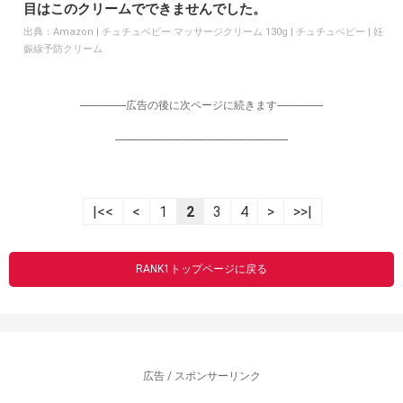
目はこのクリームでできませんでした。
出典：
Amazon | チュチュベビー マッサージクリーム 130g | チュチュベビー | 妊
娠線予防クリーム
-----------------広告の後に次ページに続きます-----------------
----------------------------------------------------------------
|<<
<
1
2
3
4
>
>>|
RANK1トップページに戻る
広告 / スポンサーリンク