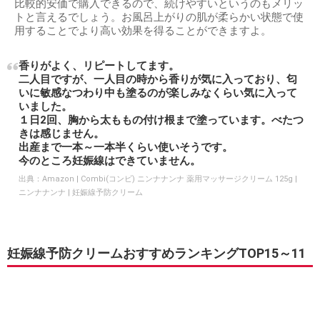
比較的安価で購入できるので、続けやすいというのもメリッ
トと言えるでしょう。お風呂上がりの肌が柔らかい状態で使
用することでより高い効果を得ることができますよ。
香りがよく、リピートしてます。
二人目ですが、一人目の時から香りが気に入っており、匂
いに敏感なつわり中も塗るのが楽しみなくらい気に入って
いました。
１日2回、胸から太ももの付け根まで塗っています。べたつ
きは感じません。
出産まで一本～一本半くらい使いそうです。
今のところ妊娠線はできていません。
出典：
Amazon | Combi(コンビ) ニンナナンナ 薬用マッサージクリーム 125g |
ニンナナンナ | 妊娠線予防クリーム
妊娠線予防クリームおすすめランキングTOP15～11