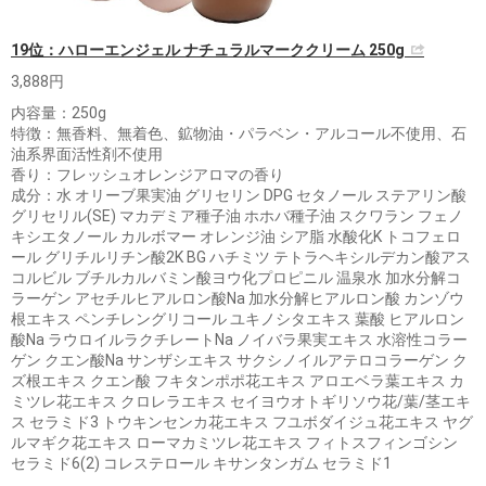
19位：ハローエンジェル ナチュラルマーククリーム 250g
3,888円
内容量：250g
特徴：無香料、無着色、鉱物油・パラベン・アルコール不使用、石
油系界面活性剤不使用
香り：フレッシュオレンジアロマの香り
成分：水 オリーブ果実油 グリセリン DPG セタノール ステアリン酸
グリセリル(SE) マカデミア種子油 ホホバ種子油 スクワラン フェノ
キシエタノール カルボマー オレンジ油 シア脂 水酸化K トコフェロ
ール グリチルリチン酸2K BG ハチミツ テトラヘキシルデカン酸アス
コルビル ブチルカルバミン酸ヨウ化プロピニル 温泉水 加水分解コ
ラーゲン アセチルヒアルロン酸Na 加水分解ヒアルロン酸 カンゾウ
根エキス ペンチレングリコール ユキノシタエキス 葉酸 ヒアルロン
酸Na ラウロイルラクチレートNa ノイバラ果実エキス 水溶性コラー
ゲン クエン酸Na サンザシエキス サクシノイルアテロコラーゲン ク
ズ根エキス クエン酸 フキタンポポ花エキス アロエベラ葉エキス カ
ミツレ花エキス クロレラエキス セイヨウオトギリソウ花/葉/茎エキ
ス セラミド3 トウキンセンカ花エキス フユボダイジュ花エキス ヤグ
ルマギク花エキス ローマカミツレ花エキス フィトスフィンゴシン
セラミド6(2) コレステロール キサンタンガム セラミド1