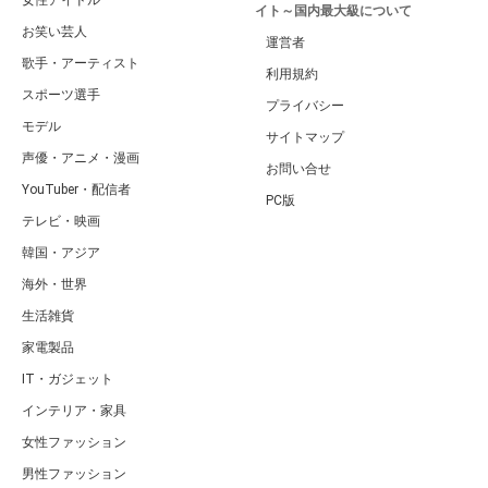
女性アイドル
イト～国内最大級について
お笑い芸人
運営者
歌手・アーティスト
利用規約
スポーツ選手
プライバシー
モデル
サイトマップ
声優・アニメ・漫画
お問い合せ
YouTuber・配信者
PC版
テレビ・映画
韓国・アジア
海外・世界
生活雑貨
家電製品
IT・ガジェット
インテリア・家具
女性ファッション
男性ファッション