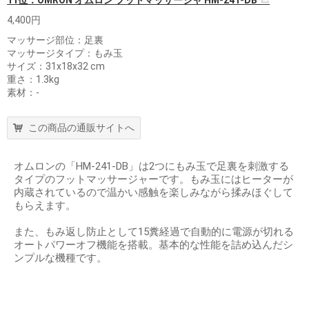
4,400円
マッサージ部位：足裏
マッサージタイプ：もみ玉
サイズ：31x18x32 cm
重さ：1.3kg
素材：-
この商品の通販サイトへ
オムロンの「HM-241-DB」は2つにもみ玉で足裏を刺激する
タイプのフットマッサージャーです。もみ玉にはヒーターが
内蔵されているので温かい感触を楽しみながら揉みほぐして
もらえます。
また、もみ返し防止として15糞経過で自動的に電源が切れる
オートパワーオフ機能を搭載。基本的な性能を詰め込んだシ
ンプルな機種です。