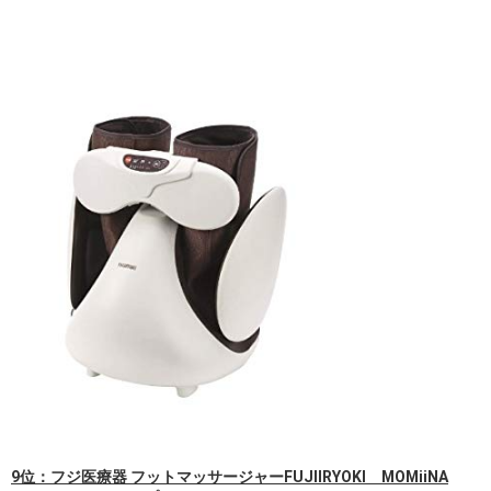
9位：フジ医療器 フットマッサージャーFUJIIRYOKI MOMiiNA