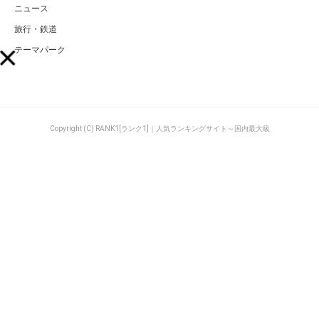
ニュース
旅行・鉄道
テーマパーク
Copyright (C) RANK1[ランク1]｜人気ランキングサイト～国内最大級