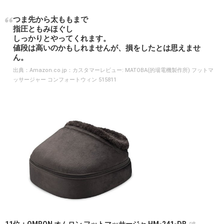
つま先から太ももまで
指圧ともみほぐし
しっかりとやってくれます。
値段は高いのかもしれませんが、損をしたとは思えませ
ん。
出典：
Amazon.co.jp：カスタマーレビュー: MATOBA(的場電機製作所) フットマ
ッサージャー コンフォートウィン 515811
11位：OMRON オムロン フットマッサージャ HM-241-DB