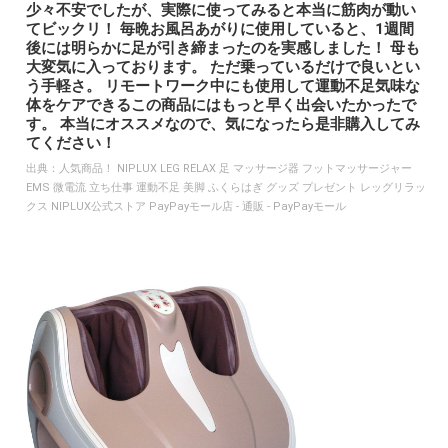
少々不安でしたが、実際に使ってみると本当に筋肉が動い
てビックリ！ 毎晩お風呂あがりに使用していると、1週間
後には明らかに足が引き締まったのを実感しました！ 母も
大変気に入っております。 ただ乗っているだけで良いとい
う手軽さ。 リモートワーク中にも使用して運動不足気味な
体をケアできるこの商品にはもっと早く出会いたかったで
す。 本当にオススメなので、気になったら是非購入してみ
てください！
出典：
人気商品！ NIPLUX LEG RELAX 足 マッサージ器 フットマッサージャー
EMS 微電流 立ち仕事 運動不足 美脚 ふくらはぎ グッズ プレゼント レッグリラッ
クス NIPLUX公式ストア PayPayモール店 - 通販 - PayPayモール