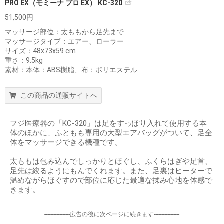
PRO EX（モミーナ プロ EX） KC-320
51,500円
マッサージ部位：太ももから足先まで
マッサージタイプ：エアー、ローラー
サイズ：48x73x59 cm
重さ：9.5kg
素材：本体：ABS樹脂、布：ポリエステル
この商品の通販サイトへ
フジ医療器の「KC-320」は足をすっぽり入れて使用する本
体のほかに、ふともも専用の大型エアバッグがついて、足全
体をマッサージできる機種です。
太ももは包み込んでしっかりとほぐし、ふくらはぎや足首、
足先は絞るようにもんでくれます。また、足裏はヒーターで
温めながらほぐすので部位に応じた最適な揉み心地を体感で
きます。
-----------------広告の後に次ページに続きます-----------------