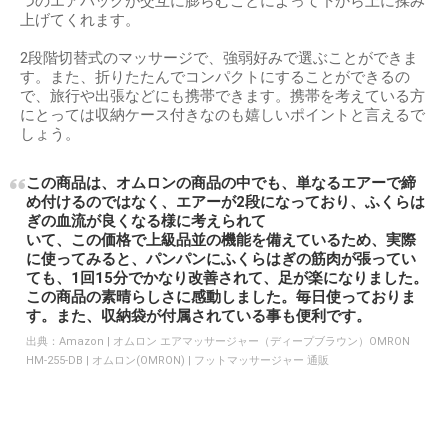
つのエアバッグが交互に膨らむことによって下から上に揉み
上げてくれます。
2段階切替式のマッサージで、強弱好みで選ぶことができま
す。また、折りたたんでコンパクトにすることができるの
で、旅行や出張などにも携帯できます。携帯を考えている方
にとっては収納ケース付きなのも嬉しいポイントと言えるで
しょう。
この商品は、オムロンの商品の中でも、単なるエアーで締
め付けるのではなく、エアーが2段になっており、ふくらは
ぎの血流が良くなる様に考えられて
いて、この価格で上級品並の機能を備えているため、実際
に使ってみると、パンパンにふくらはぎの筋肉が張ってい
ても、1回15分でかなり改善されて、足が楽になりました。
この商品の素晴らしさに感動しました。毎日使っておりま
す。また、収納袋が付属されている事も便利です。
出典：
Amazon | オムロン エアマッサージャー（ディープブラウン）OMRON
HM-255-DB | オムロン(OMRON) | フットマッサージャー 通販