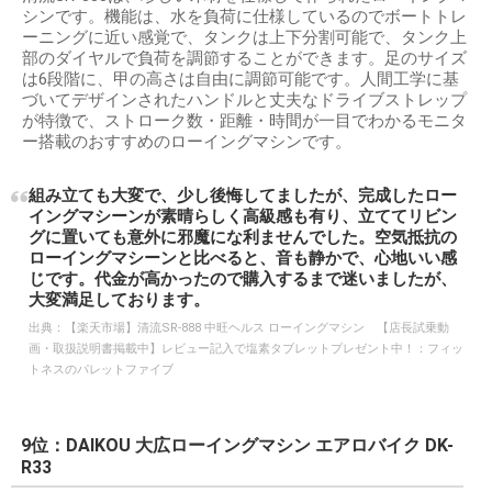
シンです。機能は、水を負荷に仕様しているのでボートトレ
ーニングに近い感覚で、タンクは上下分割可能で、タンク上
部のダイヤルで負荷を調節することができます。足のサイズ
は6段階に、甲の高さは自由に調節可能です。人間工学に基
づいてデザインされたハンドルと丈夫なドライブストレップ
が特徴で、ストローク数・距離・時間が一目でわかるモニタ
ー搭載のおすすめのローイングマシンです。
組み立ても大変で、少し後悔してましたが、完成したロー
イングマシーンが素晴らしく高級感も有り、立ててリビン
グに置いても意外に邪魔にな利ませんでした。空気抵抗の
ローイングマシーンと比べると、音も静かで、心地いい感
じです。代金が高かったので購入するまで迷いましたが、
大変満足しております。
出典：
【楽天市場】清流SR-888 中旺ヘルス ローイングマシン 【店長試乗動
画・取扱説明書掲載中】レビュー記入で塩素タブレットプレゼント中！：フィッ
トネスのパレットファイブ
9位：DAIKOU 大広ローイングマシン エアロバイク DK-
R33