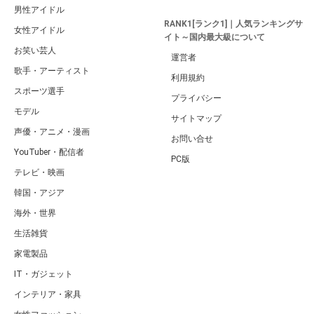
男性アイドル
RANK1[ランク1]｜人気ランキングサ
女性アイドル
イト～国内最大級について
お笑い芸人
運営者
歌手・アーティスト
利用規約
スポーツ選手
プライバシー
モデル
サイトマップ
声優・アニメ・漫画
お問い合せ
YouTuber・配信者
PC版
テレビ・映画
韓国・アジア
海外・世界
生活雑貨
家電製品
IT・ガジェット
インテリア・家具