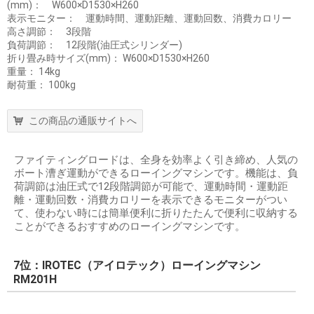
(mm)： W600×D1530×H260
表示モニター： 運動時間、運動距離、運動回数、消費カロリー
高さ調節： 3段階
負荷調節： 12段階(油圧式シリンダー)
折り畳み時サイズ(mm)： W600×D1530×H260
重量： 14kg
耐荷重： 100kg
この商品の通販サイトへ
ファイティングロードは、全身を効率よく引き締め、人気の
ボート漕ぎ運動ができるローイングマシンです。機能は、負
荷調節は油圧式で12段階調節が可能で、運動時間・運動距
離・運動回数・消費カロリーを表示できるモニターがつい
て、使わない時には簡単便利に折りたたんで便利に収納する
ことができるおすすめのローイングマシンです。
7位：IROTEC（アイロテック）ローイングマシン
RM201H