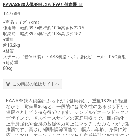
KAWASE 鉄人倶楽部 ぶら下がり健康器
12,778円
●商品サイズ（cm）
使用時：幅約89.5×奥行約103×高さ約223.5
収納時：幅約89.5×奥行約103×高さ約152
●重量
約13.2kg
●材質
スチール（粉体塗装）・ABS樹脂・ポリ塩化ビニール・PVC発泡
●耐荷重
80kg
この商品の通販サイトへ
KAWASE鉄人倶楽部ぶら下がり健康器は、重量13.2kgと軽量
ながら、耐荷量80kgと、一般的には耐久性のあるぶら下がり
健康器として支持を得ています。シンプルでオーソドックス
デザインで、省スペースサイズの家庭用器具で、腕力強化・
上半身強化や全身の基礎体力向上にマッチしたぶら下がり健
康器です。高さは5段階調節可能で、幅広い年齢、身長に対
応しており、オーソドックスながら安定感抜群のおすすめぶ