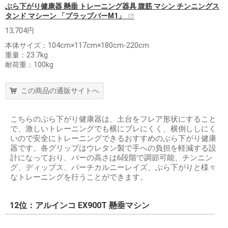
ぶら下がり健康器 懸垂 トレーニング器具 腹筋 マシン チンニングス
タンド マシーン 「プラップバーM1」
13,704円
本体サイズ：104cm×117cm×180cm-220cm
重量：23.7kg
耐荷重：100kg
この商品の通販サイトへ
こちらのぶら下がり健康器は、土台をフレア形状にすること
で、激しいトレーニングでも横にブレにくく、横倒ししにく
いので安全にトレーニングできるおすすめのぶら下がり健康
器です。各グリップはウレタン製で手への負担を軽減する設
計になっており、バーの高さは6段階で調節可能、チンニン
グ、ディップス、バーチカルニーレイズ、ぶら下がりと様々
なトレーニングを行うことができます。
12位：アルインコ EX900T 懸垂マシン