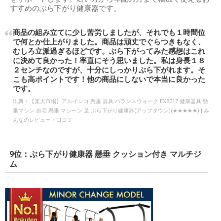
すすめのぶら下がり健康器です。
商品の組み立てに少し苦労しましたが、それでも１時間位
で何とか仕上がりました。商品は頑丈でぐらつきもなく、
むしろ立派過ぎるほどです。ぶら下がってみた感想はこれ
に決めて良かった！率直にそう思いました。私は身長１８
２センチなのですが、十分にしっかりぶら下がれます。そ
こも高ポイントです！他の商品にしないで本当に良かった
です。
出典：
【楽天市場】アルインコ 懸垂 器具 バランスウォーク EX8017 健康器具 懸
垂マシン 自宅 懸垂 マシーン 足 ぶら下がり健康器(アップタウン)(★★★★★) | み
んなのレビュー・口コミ
9位：ぶら下がり健康器 懸垂 クッション付き マルチジ
ム