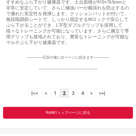
すすめなぶら下がり健康器です。土台面積が910×765mmと
非常に安定していて、さらに補強バーが横揺れを防止するの
で優れた安定性を発揮します。クッションパットが付いて、
無段階調節シートで、しっかり固定するWロックで安心して
ぶら下がることができ、L字型ダブルグリップを採用して
様々なトレーニングが可能になっています。さらに腕立て専
用グリップも接地されており、豊富なトレーニングが可能な
マルチぶら下がり健康器です。
-----------------広告の後に次ページに続きます-----------------
----------------------------------------------------------------
|<<
<
1
2
3
4
>
>>|
RANK1トップページに戻る