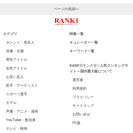
ページの先頭へ
カテゴリ
特集一覧
タレント・有名人
キュレーター一覧
俳優・女優
キーワード一覧
男性アイドル
RANK1[ランク1]｜人気ランキングサ
女性アイドル
イト～国内最大級について
お笑い芸人
運営者
歌手・アーティスト
利用規約
スポーツ選手
プライバシー
モデル
サイトマップ
声優・アニメ・漫画
お問い合せ
YouTuber・配信者
PC版
テレビ・映画