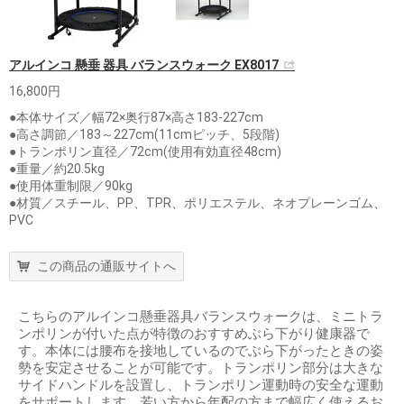
アルインコ 懸垂 器具 バランスウォーク EX8017
16,800円
●本体サイズ／幅72×奥行87×高さ183-227cm
●高さ調節／183～227cm(11cmピッチ、5段階)
●トランポリン直径／72cm(使用有効直径48cm)
●重量／約20.5kg
●使用体重制限／90kg
●材質／スチール、PP、TPR、ポリエステル、ネオプレーンゴム、
PVC
この商品の通販サイトへ
こちらのアルインコ懸垂器具バランスウォークは、ミニトラ
ンポリンが付いた点が特徴のおすすめぶら下がり健康器で
す。本体には腰布を接地しているのでぶら下がったときの姿
勢を安定させることが可能です。トランポリン部分は大きな
サイドハンドルを設置し、トランポリン運動時の安全な運動
をサポートします。若い方から年配の方まで幅広く使えるお