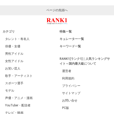
ページの先頭へ
カテゴリ
特集一覧
タレント・有名人
キュレーター一覧
俳優・女優
キーワード一覧
男性アイドル
RANK1[ランク1]｜人気ランキングサ
女性アイドル
イト～国内最大級について
お笑い芸人
運営者
歌手・アーティスト
利用規約
スポーツ選手
プライバシー
モデル
サイトマップ
声優・アニメ・漫画
お問い合せ
YouTuber・配信者
PC版
テレビ・映画