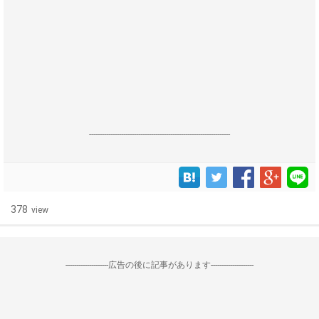
------------------------------------------------------------------
378
view
--------------------広告の後に記事があります--------------------