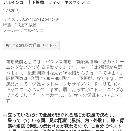
アルインコ 上下振動 フィットネスマシン
17,620円
サイズ：53.3×41.5×12.5センチ
特徴：2D上下振動
メーカー：アルインコ
この商品の通販サイトへ
運動機能としては、バランス運動、有酸素運動、筋力トレー
ニングなどができる振動マシンです。モードは3種類から選
べますよ。振動調節はなんと16段階からチョイスできます。
振動回数は1分間で200～400回で、上下振動になります。付
属品として、保護マットやエクササイズバンド、リモコン、
キャスターがついています。届いたらすぐにトレーニングが
できるでしょう。メーカーによる1年間の保証もついていま
す。
立っているだけで全身がほぐれる感じが快感で決め手。
乗って（?）いる間、足の配置（親指、内・外股）、膝・背
筋の角度で振動の伝わり方が変わるので、ご自分でベスト