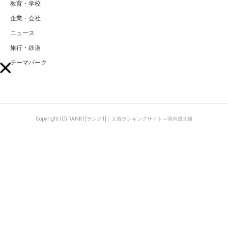
教育・学校
企業・会社
ニュース
旅行・鉄道
テーマパーク
Copyright (C) RANK1[ランク1]｜人気ランキングサイト～国内最大級