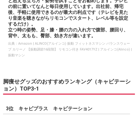
と思える立ち方・姿勢を試すことをお勧めします。テレビ
の前に置いてなんと毎日使用しています。出社前、帰宅
後、手軽に使用できるのが最大の利点です（テレビを見た
り音楽を聴きながらリモコンでスタート、レベル等を設定
するだけ）。
立つ時の姿勢、足・膝・腰の力の入れ方で腹部、腰回り、
背中、太もも、臀部、効き方が違います。
出典：
Amazon | ALINCO(アルインコ) 振動 フィットネスマシン バランスウェー
ブ カリーノ 【振動調節16段階】 リモコン付き FAV4017YZ | アルインコ(Alinco) |
振動マシン
脚痩せグッズのおすすめランキング（キャビテーシ
ョン）TOP3-1
3位 キャビプラス キャビテーション