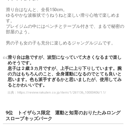
滑り台はなんと、全長150cm。
ゆるやかな波板状でうねうねと楽しい滑り心地で楽しめま
す。
プレイジムの中にはベンチとテーブル付きで、まるで秘密の
部屋のよう。
男の子も女の子も充分に楽しめるジャングルジムです。
滑り台は急ですが、波型になっていて大きくなるまで楽し
めそうです。
息子は２歳３カ月ですが、上手に上り下りしています。腕
の力はもちろんのこと、全身運動になるのでとても良いと
思います。色も派手すぎるかと思いましたが、使用してみ
るとかわいいです。
出典：
https://review.rakuten.co.jp/item/1/261136_10000406/1.1/
9位 トイザらス限定 運動と知育のおりたたみロング
スロープキッズパーク