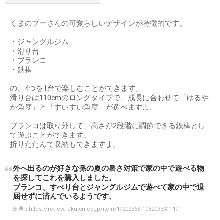
くまのプーさんの可愛らしいデザインが特徴的です。
・ジャングルジム
・滑り台
・ブランコ
・鉄棒
の、4つを1台で楽しむことができます。
滑り台は110cmのロングタイプで、成長に合わせて「ゆるや
か角度」と「すいすい角度」が選べますよ。
ブランコは取り外して、高さが2段階に調節できる鉄棒とし
て遊ぶことができます。
折りたたんで収納もできますよ。
外へ出るのが好きな孫の夏の暑さ対策で家の中で遊べる物
を探してこれを購入しました。
ブランコ、すべり台とジャングルジムで遊べて家の中で退
屈せずに済んでいるようです。
出典：
https://review.rakuten.co.jp/item/1/202368_10520333/1.1/