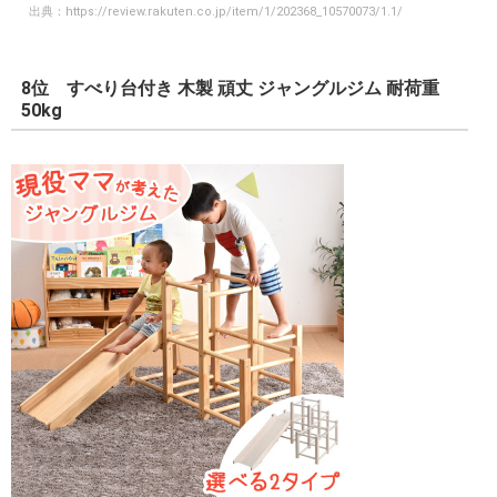
出典：
https://review.rakuten.co.jp/item/1/202368_10570073/1.1/
8位 すべり台付き 木製 頑丈 ジャングルジム 耐荷重
50kg