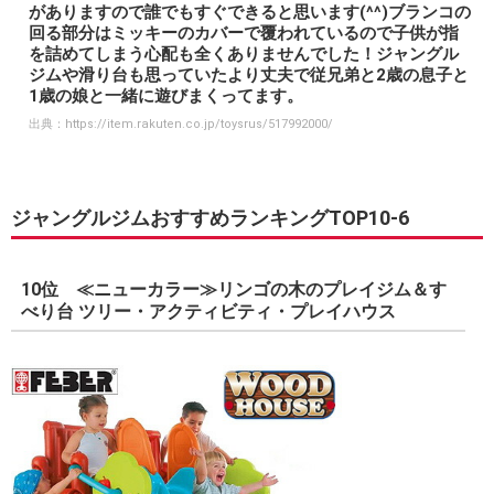
がありますので誰でもすぐできると思います(^^)ブランコの
回る部分はミッキーのカバーで覆われているので子供が指
を詰めてしまう心配も全くありませんでした！ジャングル
ジムや滑り台も思っていたより丈夫で従兄弟と2歳の息子と
1歳の娘と一緒に遊びまくってます。
出典：
https://item.rakuten.co.jp/toysrus/517992000/
ジャングルジムおすすめランキングTOP10-6
10位 ≪ニューカラー≫リンゴの木のプレイジム＆す
べり台 ツリー・アクティビティ・プレイハウス