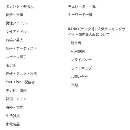
タレント・有名人
キュレーター一覧
俳優・女優
キーワード一覧
男性アイドル
RANK1[ランク1]｜人気ランキングサ
女性アイドル
イト～国内最大級について
お笑い芸人
運営者
歌手・アーティスト
利用規約
スポーツ選手
プライバシー
モデル
サイトマップ
声優・アニメ・漫画
お問い合せ
YouTuber・配信者
PC版
テレビ・映画
韓国・アジア
海外・世界
生活雑貨
家電製品