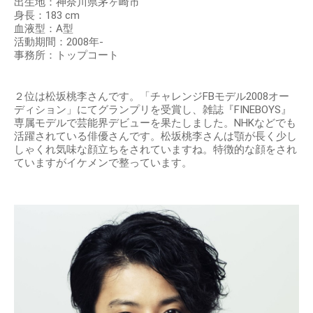
出生地：神奈川県茅ヶ崎市
身長：183 cm
血液型：A型
活動期間：2008年-
事務所：トップコート
２位は松坂桃李さんです。「チャレンジFBモデル2008オー
ディション」にてグランプリを受賞し、雑誌『FINEBOYS』
専属モデルで芸能界デビューを果たしました。NHKなどでも
活躍されている俳優さんです。松坂桃李さんは顎が長く少し
しゃくれ気味な顔立ちをされていますね。特徴的な顔をされ
ていますがイケメンで整っています。