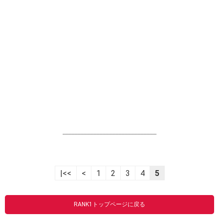
----------------------------------------------------------------
|<<
<
1
2
3
4
5
RANK1トップページに戻る