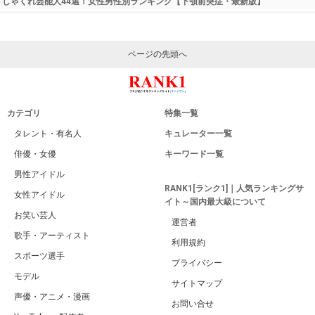
しゃくれ芸能人44選！女性男性別ランキング【下顎前突症・最新版】
ページの先頭へ
カテゴリ
特集一覧
タレント・有名人
キュレーター一覧
俳優・女優
キーワード一覧
男性アイドル
RANK1[ランク1]｜人気ランキングサ
女性アイドル
イト～国内最大級について
お笑い芸人
運営者
歌手・アーティスト
利用規約
スポーツ選手
プライバシー
モデル
サイトマップ
声優・アニメ・漫画
お問い合せ