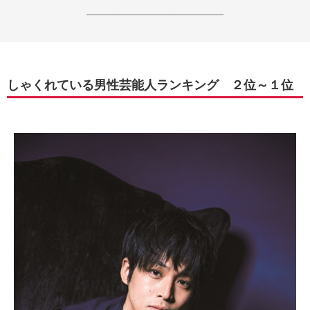
------------------------------------------------------------------
しゃくれている男性芸能人ランキング ２位～１位