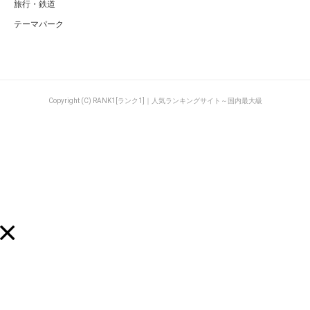
旅行・鉄道
テーマパーク
Copyright (C) RANK1[ランク1]｜人気ランキングサイト～国内最大級