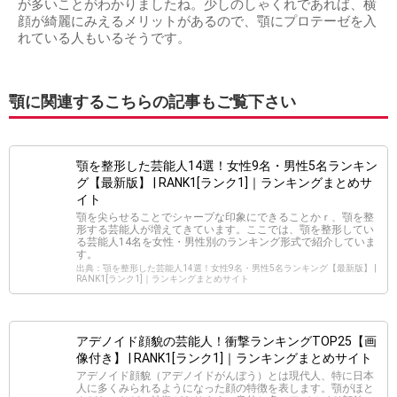
が多いことがわかりましたね。少しのしゃくれであれば、横
顔が綺麗にみえるメリットがあるので、顎にプロテーゼを入
れている人もいるそうです。
顎に関連するこちらの記事もご覧下さい
顎を整形した芸能人14選！女性9名・男性5名ランキン
グ【最新版】 | RANK1[ランク1]｜ランキングまとめサ
イト
顎を尖らせることでシャープな印象にできることかｒ、顎を整
形する芸能人が増えてきています。ここでは、顎を整形してい
る芸能人14名を女性・男性別のランキング形式で紹介していま
す。
出典：顎を整形した芸能人14選！女性9名・男性5名ランキング【最新版】 |
RANK1[ランク1]｜ランキングまとめサイト
アデノイド顔貌の芸能人！衝撃ランキングTOP25【画
像付き】 | RANK1[ランク1]｜ランキングまとめサイト
アデノイド顔貌（アデノイドがんぼう）とは現代人、特に日本
人に多くみられるようになった顔の特徴を表します。顎がほと