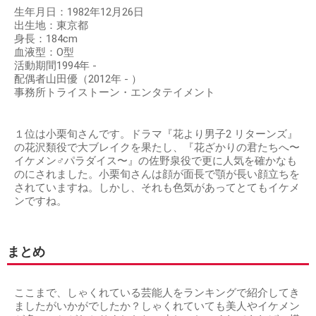
生年月日：1982年12月26日
出生地：東京都
身長：184cm
血液型：O型
活動期間1994年 -
配偶者山田優（2012年 - ）
事務所トライストーン・エンタテイメント
１位は小栗旬さんです。ドラマ『花より男子2 リターンズ』
の花沢類役で大ブレイクを果たし、『花ざかりの君たちへ〜
イケメン♂パラダイス〜』の佐野泉役で更に人気を確かなも
のにされました。小栗旬さんは顔が面長で顎が長い顔立ちを
されていますね。しかし、それも色気があってとてもイケメ
ンですね。
まとめ
ここまで、しゃくれている芸能人をランキングで紹介してき
ましたがいかがでしたか？しゃくれていても美人やイケメン