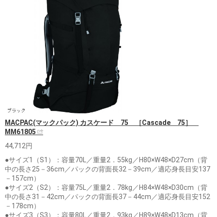
MACPAC(マックパック) カスケード 75 ［Cascade 75］
MM61805
44,712円
●サイズ1（S1）：容量70L／重量2．55kg／H80×W48×D27cm（背
中の長さ25－36cm／パックの背面長32－39cm／適応身長目安137
－157cm）
●サイズ2（S2）：容量75L／重量2．78kg／H84×W48×D30cm（背
中の長さ31－42cm／パックの背面長37－44cm／適応身長目安152
－178cm）
●サイズ3（S3）：容量80L／重量2．93kg／H89×W48×D13cm（背