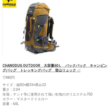
CHANODUG OUTDOOR 大容量60Ｌ バックパック キャンピン
グバッグ トレッキングバッグ 登山リュック
7,980円
サイズ：縦82×横33×厚み23
重さ：2.04
生地：テント等に使用されて強い生地のポリエステル75D
カラー：マスタードイエロー
容量：60L