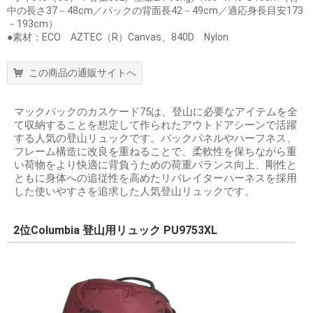
中の長さ37－48cm／パックの背面長42－49cm／適応身長目安173
－193cm）
●素材：ECO AZTEC（R）Canvas、840D Nylon
この商品の通販サイトへ
マックパックのカスケード75は、登山に必要なアイテムを全
て収納することを想定して作られたアウトドアシーンで活躍
する人気の登山リュックです。バックパネルやハーフネス、
フレーム構造に改良を重ねることで、柔軟性を保ちながら重
い荷物をより快適に背負うための荷重バランス向上、剛性と
ともに身体への追従性を高めたリバレイターハーネスを採用
した使いやすさを追求した人気登山リュックです。
2位Columbia 登山用リュック PU9753XL