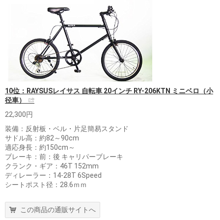
10位：RAYSUSレイサス 自転車 20インチ RY-206KTN ミニベロ（小
径車）
22,300円
装備：反射板・ベル・片足簡易スタンド
サドル高：約82～90cm
適応身長：約150cm～
ブレーキ：前：後 キャリパーブレーキ
クランク・ギア：46T 152mm
ディレーラー：14-28T 6Speed
シートポスト径：28.6ｍｍ
この商品の通販サイトへ