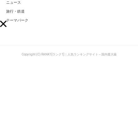
ニュース
旅行・鉄道
テーマパーク
Copyright (C) RANK1[ランク1]｜人気ランキングサイト～国内最大級