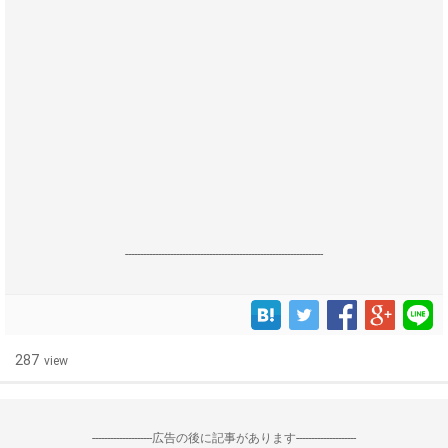
------------------------------------------------------------------
287
view
--------------------広告の後に記事があります--------------------