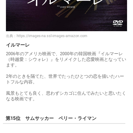
出典：
https://images-na.ssl-images-amazon.com
イルマーレ
2006年のアメリカ映画で、2000年の韓国映画『イルマーレ
（時越愛：シウォレ）』をリメイクした恋愛映画となってい
ます。
2年のときを隔てた、世界でたったひとつの恋を描いたハー
トフルな内容。
風景もとても良く、思わずシカゴに住んでみたいと思いたく
なる映画です。
第15位 サムサッカー ペリー・ライマン