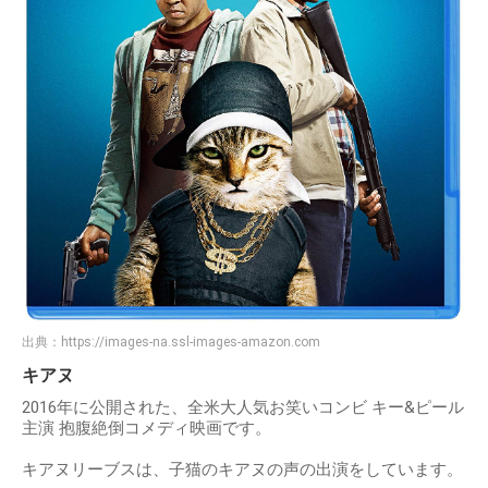
出典：
https://images-na.ssl-images-amazon.com
キアヌ
2016年に公開された、全米大人気お笑いコンビ キー&ピール
主演 抱腹絶倒コメディ映画です。
キアヌリーブスは、子猫のキアヌの声の出演をしています。