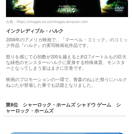
出典：
https://images-na.ssl-images-amazon.com
インクレディブル・ハルク
2008年のアメリカ映画で、「マーベル・コミック」のコミッ
ク作品『ハルク』の実写映画化作品です。
怒りを感じて心拍数が200を越えると約2.7メートルもの巨大
な緑色のモンスター=ハルクに変身する特殊体質、モンスタ
ーとなってしまう姿はまさに圧巻です。
映画のプロモーションの一環で、青森のねぶた祭りにハルク
ねぶたが登場した事でも話題となりました。
第8位 シャーロック・ホームズ シャドウ ゲーム シ
ャーロック・ホームズ