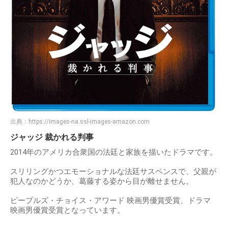
出典：
https://images-na.ssl-images-amazon.com
ジャッジ 裁かれる判事
2014年のアメリカ合衆国の法廷と家族を描いたドラマです。
スリリングかつエモーショナルな法廷サスペンスで、父親が
犯人なのかどうか、葛藤する姿から目が離せません。
ピープルズ・チョイス・アワード 映画男優賞受賞、ドラマ
映画男優賞受賞となっています。