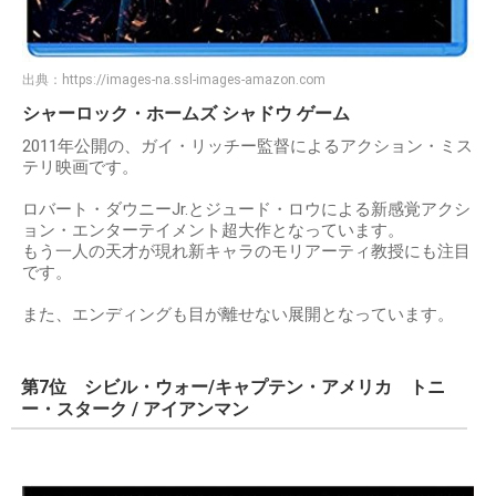
出典：
https://images-na.ssl-images-amazon.com
シャーロック・ホームズ シャドウ ゲーム
2011年公開の、ガイ・リッチー監督によるアクション・ミス
テリ映画です。
ロバート・ダウニーJr.とジュード・ロウによる新感覚アクシ
ョン・エンターテイメント超大作となっています。
もう一人の天才が現れ新キャラのモリアーティ教授にも注目
です。
また、エンディングも目が離せない展開となっています。
第7位 シビル・ウォー/キャプテン・アメリカ トニ
ー・スターク / アイアンマン