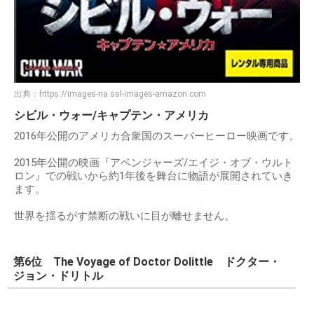
出典：
https://images-na.ssl-images-amazon.com
シビル・ウォー/キャプテン・アメリカ
2016年公開のアメリカ合衆国のスーパーヒーロー映画です。
2015年公開の映画『アベンジャーズ/エイジ・オブ・ウルト
ロン』での戦いから約1年後を舞台に物語が展開されていき
ます。
世界を揺るがす禁断の戦いに目が離せません。
第6位 The Voyage of Doctor Dolittle ドクター・
ジョン・ドリトル