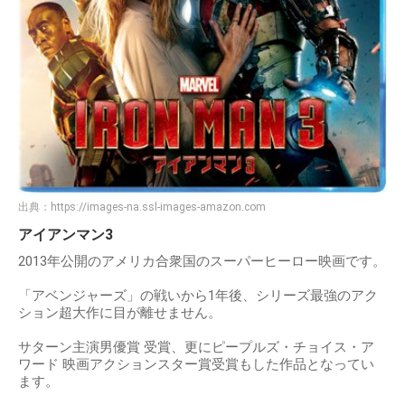
出典：
https://images-na.ssl-images-amazon.com
アイアンマン3
2013年公開のアメリカ合衆国のスーパーヒーロー映画です。
「アベンジャーズ」の戦いから1年後、シリーズ最強のアク
ション超大作に目が離せません。
サターン主演男優賞 受賞、更にピープルズ・チョイス・ア
ワード 映画アクションスター賞受賞もした作品となってい
ます。