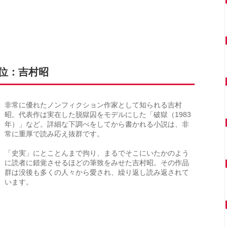
9位：吉村昭
非常に優れたノンフィクション作家として知られる吉村
昭。代表作は実在した脱獄囚をモデルにした「破獄（1983
年）」など。詳細な下調べをしてから書かれる小説は、非
常に重厚で読み応え抜群です。
「史実」にとことんまで拘り、まるでそこにいたかのよう
に読者に錯覚させるほどの筆致をみせた吉村昭。その作品
群は没後も多くの人々から愛され、繰り返し読み返されて
います。