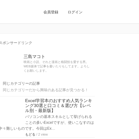
会員登録
ログイン
スポンサードリンク
三島マコト
映画と小説、それと漫画と格闘技を愛する男。
WEB媒体で記事を書いたりもしてます。よろし
くお願いします。
同じカテゴリーの記事
同じカテゴリーだから興味のある記事が見つかる！
Excel学習本のおすすめ人気ランキ
ング30選と口コミ＆選び方【レベ
ル別・最新版】
パソコンの基本スキルとして挙げられる
ことの多いExcelですが、使いこなすのは
中々難しいものです。今回はEx…
もどる
/ 2 view