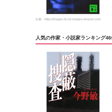
出典：
https://images-fe.ssl-images-amazon.com
人気の作家・小説家ランキング4