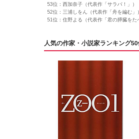
53位：西加奈子（代表作「サラバ！」）
52位：三浦しをん（代表作「舟を編む」
51位：住野よる（代表作「君の膵臓をた
人気の作家・小説家ランキング50