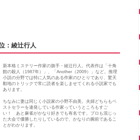
8位：綾辻行人
新本格ミステリー作家の旗手・綾辻行人。代表作は「十角
館の殺人（1987年）」、「Another（2009）」など。推理
小説の分野では特に人気のある作家のひとりであり、驚天
動地のトリックで常に読者を楽しませてくれる小説家でも
あります。
ちなみに妻は同じく小説家の小野不由美。夫婦どちらもベ
ストセラーを連発している作家っていうところもすご
い！ あと麻雀がかなり好きでも有名です。プロも混じっ
た大会で優勝したりしているので、かなりの腕前であるこ
とがわかります。