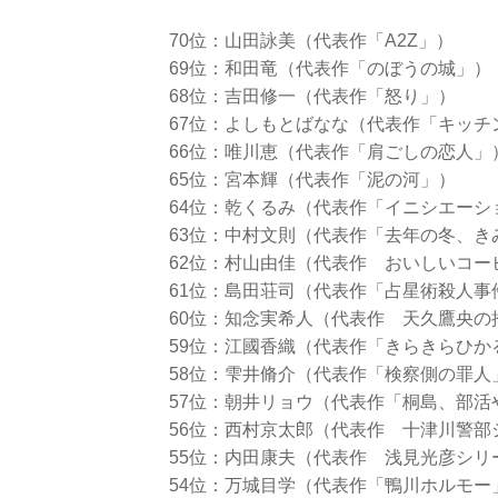
70位：山田詠美（代表作「A2Z」）
69位：和田竜（代表作「のぼうの城」）
68位：吉田修一（代表作「怒り」）
67位：よしもとばなな（代表作「キッチ
66位：唯川恵（代表作「肩ごしの恋人」
65位：宮本輝（代表作「泥の河」）
64位：乾くるみ（代表作「イニシエーシ
63位：中村文則（代表作「去年の冬、き
62位：村山由佳（代表作 おいしいコー
61位：島田荘司（代表作「占星術殺人事
60位：知念実希人（代表作 天久鷹央の
59位：江國香織（代表作「きらきらひか
58位：雫井脩介（代表作「検察側の罪人
57位：朝井リョウ（代表作「桐島、部活
56位：西村京太郎（代表作 十津川警部
55位：内田康夫（代表作 浅見光彦シリ
54位：万城目学（代表作「鴨川ホルモー