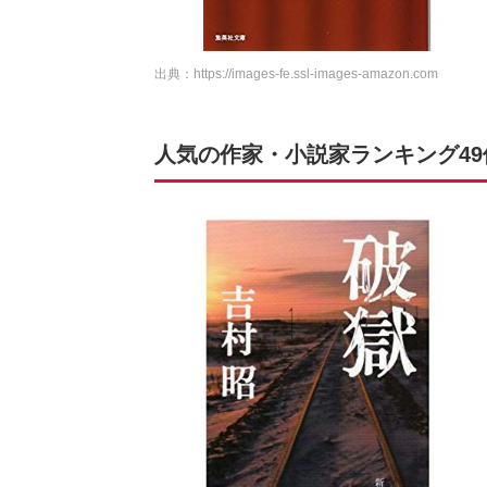
出典：
https://images-fe.ssl-images-amazon.com
人気の作家・小説家ランキング4