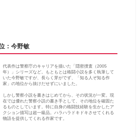
6位：今野敏
代表作は警察庁のキャリアを描いた「隠密捜査（2005
年）」シリーズなど。もともとは格闘小説を多く執筆して
いた今野敏ですが、長らく芽がでず、「知る人ぞ知る作
家」の地位から抜けだせずにいました。
しかし警察小説を書きはじめてから、その状況が一変。現
在では優れた警察小説の書き手として、その地位を確固た
るものとしています。特に自身の格闘技経験を生かしたア
クション描写は超一級品。ハラハラドキドキさせてくれる
物語を提供してくれる作家です。