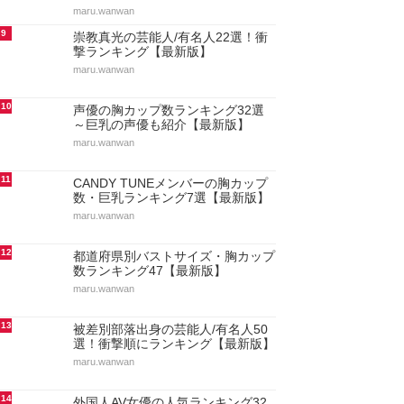
maru.wanwan
9
崇教真光の芸能人/有名人22選！衝
撃ランキング【最新版】
maru.wanwan
10
声優の胸カップ数ランキング32選
～巨乳の声優も紹介【最新版】
maru.wanwan
11
CANDY TUNEメンバーの胸カップ
数・巨乳ランキング7選【最新版】
maru.wanwan
12
都道府県別バストサイズ・胸カップ
数ランキング47【最新版】
maru.wanwan
13
被差別部落出身の芸能人/有名人50
選！衝撃順にランキング【最新版】
maru.wanwan
14
外国人AV女優の人気ランキング32