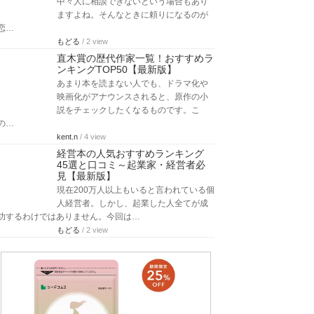
中々人に相談できないという場合もあり
ますよね。そんなときに頼りになるのが
恋…
もどる
/ 2 view
直木賞の歴代作家一覧！おすすめラ
ンキングTOP50【最新版】
あまり本を読まない人でも、ドラマ化や
映画化がアナウンスされると、原作の小
説をチェックしたくなるものです。こ
の…
kent.n
/ 4 view
経営本の人気おすすめランキング
45選と口コミ～起業家・経営者必
見【最新版】
現在200万人以上もいると言われている個
人経営者。しかし、起業した人全てが成
功するわけではありません。今回は…
もどる
/ 2 view