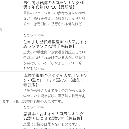
男性向け雑誌の人気ランキング40
選！年代別TOP10【最新版】
男性のファッションの参考や趣味の情報
など、流行を抑えた情報をしっかりと得
るのには定期的に発行される雑誌ほど
適…
もどる
/ 3 view
なかよし歴代連載漫画の人気おすす
めランキング20選【最新版】
三大小中学生向け少女漫画雑誌として60
年以上も愛され続けているのが、講談社
が発行している「なかよし」です。今…
もどる
/ 2 view
漢検問題集のおすすめ人気ランキン
グ20選と口コミ＆選び方【級別・
最新版】
学生から社会人まで多くの方から人気を
集めている資格試験に漢字能力検定があ
ります。今回は漢検問題集の人気おすす…
もどる
/ 2 view
恋愛本のおすすめ人気ランキング
32選と口コミ＆選び方【最新版】
恋愛には悩みは尽きないものですが、