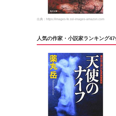
出典：
https://images-fe.ssl-images-amazon.com
人気の作家・小説家ランキング4