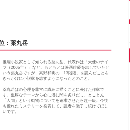
7位：薬丸岳
推理小説家として知られる薬丸岳。代表作は「天使のナイ
フ（2005年）」など。もともとは映画俳優を志していたと
いう薬丸岳ですが、高野和明の「13階段」を読んだことを
きっかけに小説家を志すようになったとのこと。
薬丸岳はの心理を非常に繊細に描くことに長けた作家で
す。重厚なテーマから心に潜む闇を炙りだし、とことん
「人間」という動物についてを追求させたら超一級。今後
も優れたミステリーを発表して、読者を魅了し続けてほし
いです。