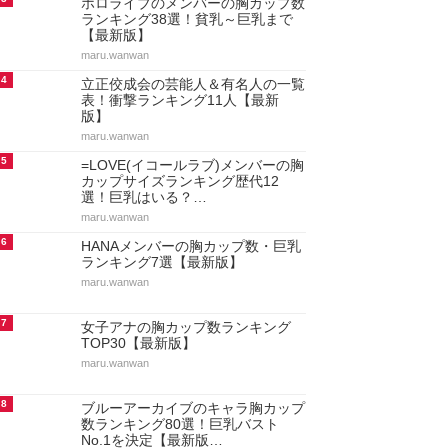
ホロライブのメンバーの胸カップ数
ランキング38選！貧乳～巨乳まで
【最新版】
maru.wanwan
4
立正佼成会の芸能人＆有名人の一覧
表！衝撃ランキング11人【最新
版】
maru.wanwan
5
=LOVE(イコールラブ)メンバーの胸
カップサイズランキング歴代12
選！巨乳はいる？…
maru.wanwan
6
HANAメンバーの胸カップ数・巨乳
ランキング7選【最新版】
maru.wanwan
7
女子アナの胸カップ数ランキング
TOP30【最新版】
maru.wanwan
8
ブルーアーカイブのキャラ胸カップ
数ランキング80選！巨乳バスト
No.1を決定【最新版…