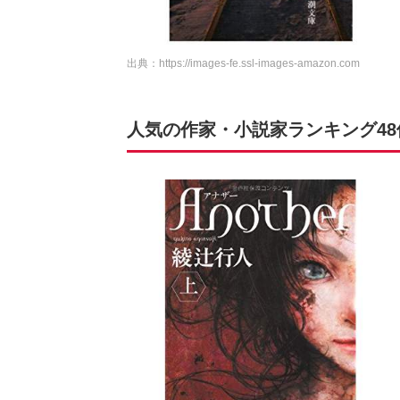
出典：
https://images-fe.ssl-images-amazon.com
人気の作家・小説家ランキング4