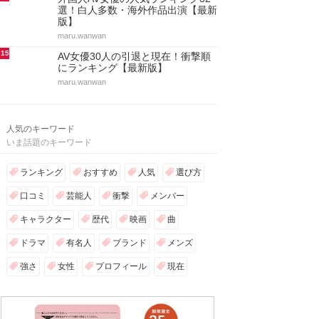
選！白人多数・海外作品出演【最新
版】
maru.wanwan
15
AV女優30人の引退と現在！衝撃順
にランキング【最新版】
maru.wanwan
人気のキーワード
いま話題のキーワード
ランキング
おすすめ
人気
選び方
口コミ
芸能人
衝撃
メンバー
キャラクター
歴代
映画
曲
ドラマ
有名人
ブランド
メンズ
強さ
女性
プロフィール
現在