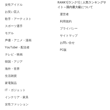
RANK1[ランク1]｜人気ランキングサ
女性アイドル
イト～国内最大級について
お笑い芸人
運営者
歌手・アーティスト
利用規約
スポーツ選手
プライバシー
モデル
サイトマップ
声優・アニメ・漫画
お問い合せ
YouTuber・配信者
PC版
テレビ・映画
韓国・アジア
海外・世界
生活雑貨
家電製品
IT・ガジェット
インテリア・家具
女性ファッション