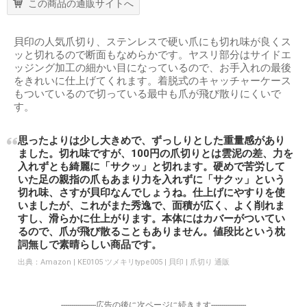
この商品の通販サイトへ
貝印の人気爪切り、ステンレスで硬い爪にも切れ味が良くス
ッと切れるので断面もなめらかです。ヤスリ部分はサイドエ
ッジング加工の細かい目になっているので、お手入れの最後
をきれいに仕上げてくれます。着脱式のキャッチャーケース
もついているので切っている最中も爪が飛び散りにくいで
す。
思ったよりは少し大きめで、ずっしりとした重量感があり
ました。切れ味ですが、100円の爪切りとは雲泥の差、力を
入れずとも綺麗に「サクッ」と切れます。硬めで苦労して
いた足の親指の爪もあまり力を入れずに「サクッ」という
切れ味、さすが貝印なんでしょうね。仕上げにやすりを使
いましたが、これがまた秀逸で、面積が広く、よく削れま
すし、滑らかに仕上がります。本体にはカバーがついてい
るので、爪が飛び散ることもありません。値段比という枕
詞無しで素晴らしい商品です。
出典：
Amazon | KE0105 ツメキリtype005 | 貝印 | 爪切り 通販
-----------------広告の後に次ページに続きます-----------------