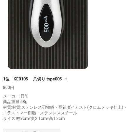
1位 KE0105 爪切り type005
800円
メーカー:貝印
商品重量:68g
材質:材質:ステンレス刃物鋼・亜鉛ダイカスト(クロムメッキ仕上)・
エラストマー樹脂・ステンレススチール
サイズ:幅9cm×奥2.1cm×高1.2cm