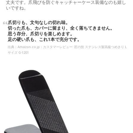
丈夫です。爪飛びを防ぐキャッチャーケース装備なのも嬉し
いですね。
爪切りも、文句なしの切れ味。
切った爪も、カバーに留まり、全く落ちてきません。
思う存分、爪切りを楽しめます。
足の硬い爪も、これ1本で充分です。
出典：
Amazon.co.jp：カスタマーレビュー: 匠の技 ステンレス製高級つめきり L
サイズ G-1201