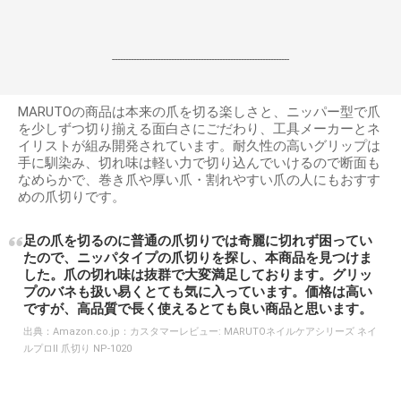
------------------------------------------------------------------
MARUTOの商品は本来の爪を切る楽しさと、ニッパー型で爪
を少しずつ切り揃える面白さにごだわり、工具メーカーとネ
イリストが組み開発されています。耐久性の高いグリップは
手に馴染み、切れ味は軽い力で切り込んでいけるので断面も
なめらかで、巻き爪や厚い爪・割れやすい爪の人にもおすす
めの爪切りです。
足の爪を切るのに普通の爪切りでは奇麗に切れず困ってい
たので、ニッパタイプの爪切りを探し、本商品を見つけま
した。爪の切れ味は抜群で大変満足しております。グリッ
プのバネも扱い易くとても気に入っています。価格は高い
ですが、高品質で長く使えるとても良い商品と思います。
出典：
Amazon.co.jp：カスタマーレビュー: MARUTOネイルケアシリーズ ネイ
ルプロII 爪切り NP-1020