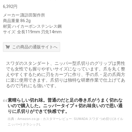
6,392円
メーカー:諏訪田製作所
商品重量:86.2g
材質:ハイカーボンステンレス鋼
サイズ: 全長119mm 刃先14mm
この商品の通販サイトへ
スワダのスタンダート、ニッパー型爪切りのグリップは男性
でも女性でも握りやすいサイズになっています。爪を丸く整
えやすくするために刃をカーブに作り、手の爪・足の爪両方
に楽に使用できます。爪切りは独特な研磨作業で仕上げてあ
るので汚れにも強いです。
素晴らしい切れ味。普通のだと足の巻き爪がうまく切れな
いので購入した。ニッパータイプ＋切れ味良いので思い通
りに爪切りができて快感です。
出典：
Amazon.co.jp：カスタマーレビュー: SUWADA スワダ つめ切り(ネイル
ニッパー) クラシックL