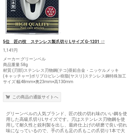
5位 匠の技 ステンレス製爪切り Lサイズ G-1201
1,141円
メーカー:グリーンベル
商品重量:58g
材質:(刃部)ステンレス刃物鋼(テコ)亜鉛合金・ニッケルメッキ
(キャッチャー)ポリプロピレン樹脂(ヤスリ)ステンレス鋼特殊加工
サイズ:幅48mm×奥23mm×高130mm
この商品の通販サイトへ
グリーンベルの人気ブランド、匠の技の切れ味のいい鋼を使
用した高級爪切りLサイズです。刃はステンレス刃物鋼を使
用して耐久性と鋭利製を出し、最終仕上げの研磨で良い切れ
味になっているので、手の爪も足の爪もこの爪切り1本で大