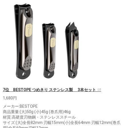
7位 BESTOPE つめきり ステンレス製 3本セット
1,680円
メーカー:BESTOPE
商品重量:(大)50g (小)45g (巻爪用)46g
材質:高硬度刃物鋼・ステンレススチール
サイズ:(大)全長82mm 刃幅15mm(小)全長64mm 刃幅12mm(巻爪