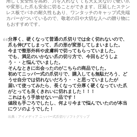
用して安全性を高め、力を入れなくても大丈夫なので硬い爪
や変形した爪も安全に切ることができます。圧延したステン
レス板でバネの耐久性もあり、ワンタッチのキャップ式先端
カバーがついているので、敬老の日や大切な人への贈り物に
もおすすめです。
分厚く、硬くなって普通の爪切りでは全く切れないので、
爪も伸びてしまって、爪の形が変形してしまいました。
今まで整形外科や皮膚科で切ってもらっていました。
でも、満足のいかない爪の切り方で、今回もどうしよ
う・・と悩んでいました。
そんなときに出会ったのがこちらの商品でした。
初めてニッパー式の爪切りで、購入しても無駄だろう、ど
うせ自分では切れないだろう・・と思っていましたが
届いて使ってみたら、長くなって分厚く硬くなっていた爪
がとっても良くきれいに切れました！！！
これはもう手放せない一品です！
値段も手ごろでしたし、何より今まで悩んでいたのが本当
にウソのようでした！
出典：
アイメディア ニッパー式爪切りソフトグリップ