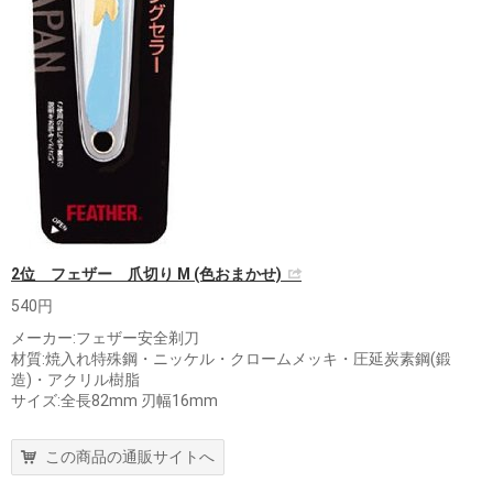
2位 フェザー 爪切り M (色おまかせ)
540円
メーカー:フェザー安全剃刀
材質:焼入れ特殊鋼・ニッケル・クロームメッキ・圧延炭素鋼(鍛
造)・アクリル樹脂
サイズ:全長82mm 刃幅16mm
この商品の通販サイトへ