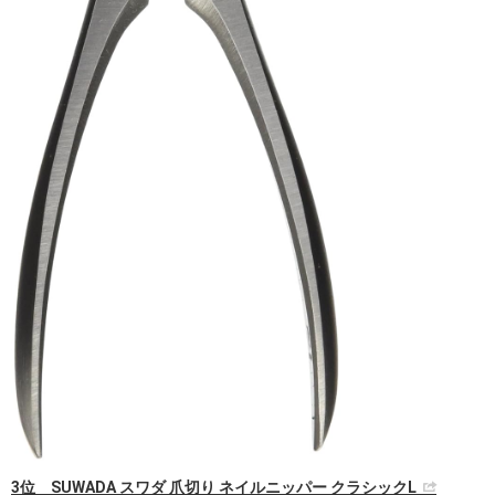
3位 SUWADA スワダ 爪切り ネイルニッパー クラシックL