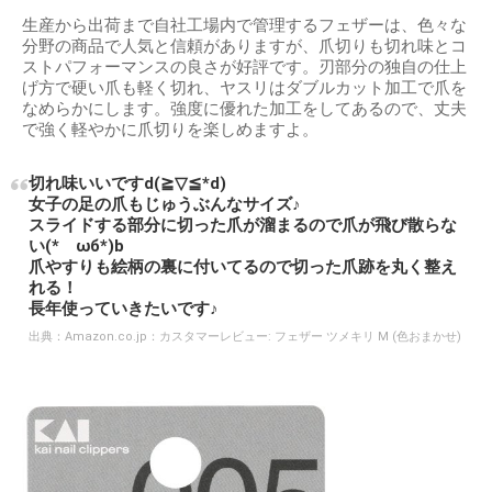
生産から出荷まで自社工場内で管理するフェザーは、色々な
分野の商品で人気と信頼がありますが、爪切りも切れ味とコ
ストパフォーマンスの良さが好評です。刃部分の独自の仕上
げ方で硬い爪も軽く切れ、ヤスリはダブルカット加工で爪を
なめらかにします。強度に優れた加工をしてあるので、丈夫
で強く軽やかに爪切りを楽しめますよ。
切れ味いいですd(≧▽≦*d)
女子の足の爪もじゅうぶんなサイズ♪
スライドする部分に切った爪が溜まるので爪が飛び散らな
い(*ゝωб*)b
爪やすりも絵柄の裏に付いてるので切った爪跡を丸く整え
れる！
長年使っていきたいです♪
出典：
Amazon.co.jp：カスタマーレビュー: フェザー ツメキリ M (色おまかせ)