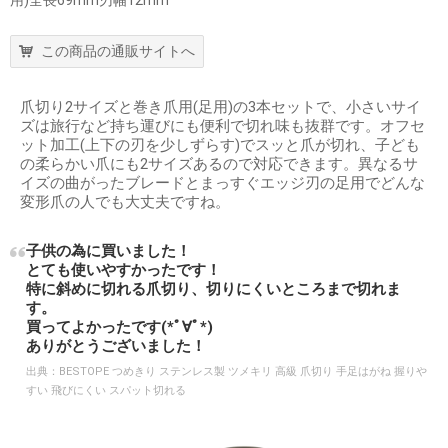
用)全長69mm刃幅12mm
この商品の通販サイトへ
爪切り2サイズと巻き爪用(足用)の3本セットで、小さいサイ
ズは旅行など持ち運びにも便利で切れ味も抜群です。オフセ
ット加工(上下の刃を少しずらす)でスッと爪が切れ、子ども
の柔らかい爪にも2サイズあるので対応できます。異なるサ
イズの曲がったブレードとまっすぐエッジ刃の足用でどんな
変形爪の人でも大丈夫ですね。
子供の為に買いました！
とても使いやすかったです！
特に斜めに切れる爪切り、切りにくいところまで切れま
す。
買ってよかったです(*ﾟ∀ﾟ*)
ありがとうございました！
出典：
BESTOPE つめきり ステンレス製 ツメキリ 高級 爪切り 手足はがね 握りや
すい 飛びにくい スパット切れる