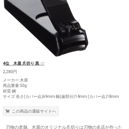
4位 木屋 爪切り 黒
2,280円
メーカー:木屋
商品重量:50g
材質:鋼
サイズ:長さ(カバー込)69mm 幅(歯部分)14mm (カバー込)18mm
この商品の通販サイトへ
刃物の老舗、木屋のオリジナル爪切りは刃物の名店が作った