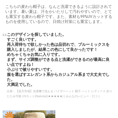
こちらの麦わら帽子は、なんと洗濯できるように設計されて
います。暑い夏は、汗をかいたりして汚れやすいので、とて
も重宝する麦わら帽子です。また、素材も99%UVカットする
ものを使用しているので、日焼け対策にも重宝します。
このデザインを探していました。
すごく良いです。
再入荷待ちで欲しかった色は品切れで、ブルーミックスを
購入しましたが、結果この色にして良かったです！
めちゃくちゃお気に入りです。
まず、サイズ調整ができる点と洗濯ができるのが最高に良
い点ですよね！
小ぶりで被りやすいです。
服を選ばすエレガント系からカジュアル系まで大丈夫でし
た。
大満足でした。
出典：
【楽天市場】洗濯機で洗える バイザーハット 帽子 ハット レディース 折り
たたみ可能 UVカット(Nakota)(★★★★★) | みんなのレビュー・口コミ