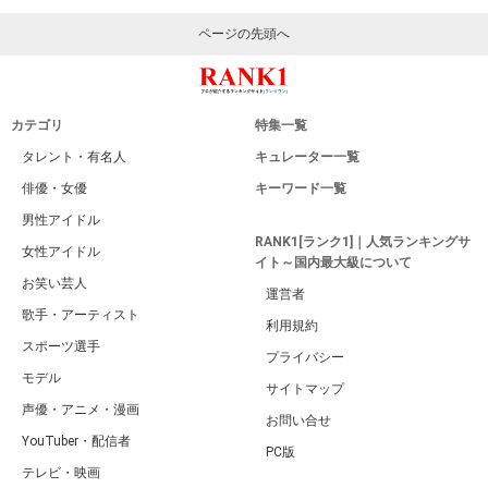
ページの先頭へ
カテゴリ
特集一覧
タレント・有名人
キュレーター一覧
俳優・女優
キーワード一覧
男性アイドル
RANK1[ランク1]｜人気ランキングサ
女性アイドル
イト～国内最大級について
お笑い芸人
運営者
歌手・アーティスト
利用規約
スポーツ選手
プライバシー
モデル
サイトマップ
声優・アニメ・漫画
お問い合せ
YouTuber・配信者
PC版
テレビ・映画