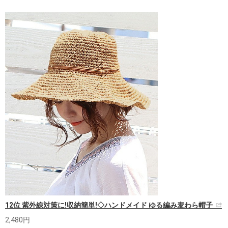
12位 紫外線対策に!収納簡単!◇ハンドメイド ゆる編み麦わら帽子
2,480円