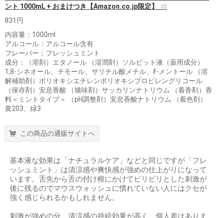
ント 1000mL + おまけつき【Amazon.co.jp限定】
831円
内容量：1000ml
アルコール：アルコール含有
フレーバー：フレッシュミント
成分：（溶剤）エタノール （湿潤剤）ソルビット液（薬用成分）
1,8-シネオール、チモール、サリチル酸メチル、ℓ-メントール （溶
解補助剤）ポリオキシエチレンポリオキシプロピレングリコール
（保存剤）安息香酸 （矯味剤）サッカリンナトリウム （着香剤）香
料＜ミントタイプ＞ （pH調整剤）安息香酸ナトリウム （着色剤）
黄203、緑3
この商品の通販サイトへ
基本液な効果は「ナチュラルケア」などと同じですが「フレ
ッシュミント」は清涼感や爽快感が強めの仕上がりになって
います。舌先から舌の付け根にかけてピリピリとした刺激が
後に残るのでマウスウォッシュに慣れていない人にはクセが
強く感じられるかもしれません。
刺激が強めの分、清涼感の持続効果が高く、個人差はありま