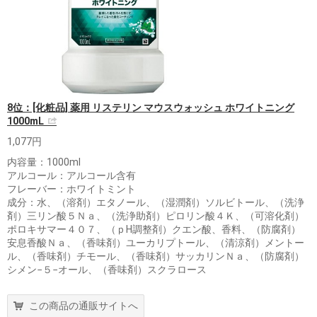
8位：[化粧品] 薬用 リステリン マウスウォッシュ ホワイトニング
1000mL
1,077円
内容量：1000ml
アルコール：アルコール含有
フレーバー：ホワイトミント
成分：水、（溶剤）エタノール、（湿潤剤）ソルビトール、（洗浄
剤）三リン酸５Ｎａ、（洗浄助剤）ピロリン酸４Ｋ、（可溶化剤）
ポロキサマー４０７、（ｐH調整剤）クエン酸、香料、（防腐剤）
安息香酸Ｎａ、（香味剤）ユーカリプトール、（清涼剤）メントー
ル、（香味剤）チモール、（香味剤）サッカリンＮａ、（防腐剤）
シメン−５−オール、（香味剤）スクラロース
この商品の通販サイトへ