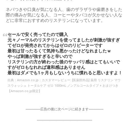
ネバつきや口臭が気になる人、歯のザラザラや歯磨きをした
際の痛みが気になる人、コーヒーやタバコが欠かせない人な
どに非常におすすめのリステリンになっています。
セールで安く売ってたので購入
元々ノーマルのリステリンを使ってましたが刺激が強すぎ
てゼロが発売されてからはゼロのリピーターです
最初は甘ったるくて気持ち悪かったけどなれましたｗ
やっぱ刺激が強すぎると辛いので
リステリンの方が終わった後のサッパリ感はとてもいいで
すがゼロもなれれば違和感はありません
最初はダメでも1ヶ月もしないうちに慣れると思いますよ！
出典：
Amazon.co.jp：カスタマーレビュー: [医薬部外品] 薬用 リステリン マウ
スウォッシュ トータルケア ゼロ 1000mL ノンアルコールタイプ + おまけつき
【Amazon.co.jp限定】
-----------------広告の後に次ページに続きます-----------------
----------------------------------------------------------------