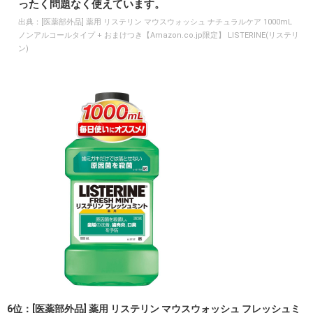
ったく問題なく使えています。
出典：
[医薬部外品] 薬用 リステリン マウスウォッシュ ナチュラルケア 1000mL
ノンアルコールタイプ + おまけつき【Amazon.co.jp限定】 LISTERINE(リステリ
ン)
6位：[医薬部外品] 薬用 リステリン マウスウォッシュ フレッシュミ