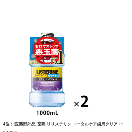
4位：[医薬部外品] 薬用 リリステリン トータルケア歯周クリア