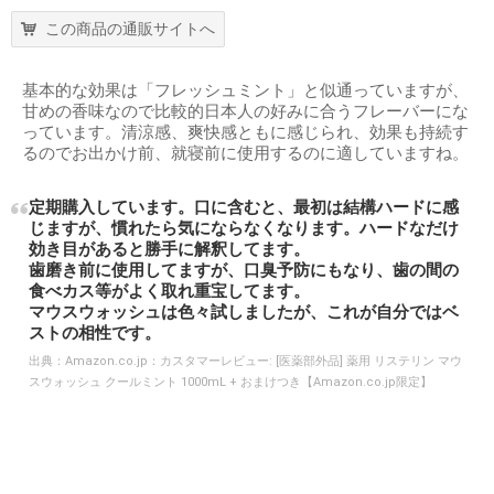
この商品の通販サイトへ
基本的な効果は「フレッシュミント」と似通っていますが、
甘めの香味なので比較的日本人の好みに合うフレーバーにな
っています。清涼感、爽快感ともに感じられ、効果も持続す
るのでお出かけ前、就寝前に使用するのに適していますね。
定期購入しています。口に含むと、最初は結構ハードに感
じますが、慣れたら気にならなくなります。ハードなだけ
効き目があると勝手に解釈してます。
歯磨き前に使用してますが、口臭予防にもなり、歯の間の
食べカス等がよく取れ重宝してます。
マウスウォッシュは色々試しましたが、これが自分ではベ
ストの相性です。
出典：
Amazon.co.jp：カスタマーレビュー: [医薬部外品] 薬用 リステリン マウ
スウォッシュ クールミント 1000mL + おまけつき【Amazon.co.jp限定】