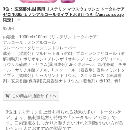
3位：[医薬部外品] 薬用 リステリン マウスウォッシュ トータルケア
ゼロ 1000mL ノンアルコールタイプ + おまけつき【Amazon.co.jp
限定】
930円
内容量：1000ml+100ml（リステリン トータルケア）
アルコール：ノンアルコール
フレーバー：クリーンミントフレーバー
成分：（湿潤剤）ソルビット液（溶剤）プロピレングリコール（溶
解補助剤）ポリオキシエチレンポリオキシプロピレングリコール、
ラウリル硫酸ナトリウム(薬用成分)1,8-シネオール、塩化亜鉛、チモ
ール、サリチル酸メチル、ℓ-メントール （着香剤）香料＜ミントタ
イプ＞（矯味剤）サッカリンナトリウム、スクラロース（pH調整
剤）安息香酸(保存剤)安息香酸ナトリウム（着色剤）赤102、青1
この商品の通販サイトへ
3位はリステリン史上最も得られる効果の多い「トータルケ
ア」より、低刺激処方が特徴の「トータルケア ゼロ」で
す。口内環境をしっかりと整えたいけれど刺激はない方が良
いという人におすすめの製品です。