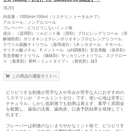
767円
内容量：1000ml+100ml（リステリン トータルケア）
アルコール：ノンアルコール
フレーバー：ピリピリしないミント味
成分；（湿潤剤）ソルビット液 （溶剤）プロピレングリコール （溶
解補助剤）ポリオキシエチレンポリオキシプロピレングリコール、
ラウリル硫酸ナトリウム （薬用成分）1,8-シネオール、チモール、
サリチル酸メチル、ℓ-メントール （pH調整剤）安息香酸 （保存剤）
安息香酸ナトリウム （矯味剤）サッカリンナトリウム、スクラロー
ス （着香剤）香料＜ミントタイプ＞ （着色剤）緑3
この商品の通販サイトへ
ピリピリする刺激が苦手な人や辛みが苦手な人におすすめの
リステリンが「クールミントゼロ」です。使い心地は非常に
ナチュラル。しかし低刺激でも効果は衰えず、素早く原因金
を殺菌し、歯垢の沈着、歯肉炎、口臭予防効果を発揮してく
れます。
フレーバーは刺激のないまろやかなミント味で、ピリピリす