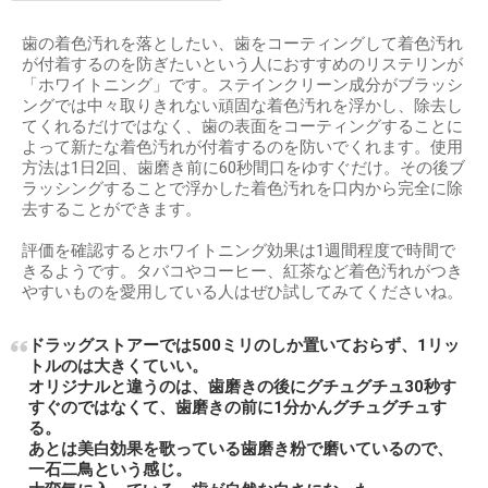
歯の着色汚れを落としたい、歯をコーティングして着色汚れ
が付着するのを防ぎたいという人におすすめのリステリンが
「ホワイトニング」です。ステインクリーン成分がブラッシ
ングでは中々取りきれない頑固な着色汚れを浮かし、除去し
てくれるだけではなく、歯の表面をコーティングすることに
よって新たな着色汚れが付着するのを防いでくれます。使用
方法は1日2回、歯磨き前に60秒間口をゆすぐだけ。その後ブ
ラッシングすることで浮かした着色汚れを口内から完全に除
去することができます。
評価を確認するとホワイトニング効果は1週間程度で時間で
きるようです。タバコやコーヒー、紅茶など着色汚れがつき
やすいものを愛用している人はぜひ試してみてくださいね。
ドラッグストアーでは500ミリのしか置いておらず、1リッ
トルのは大きくていい。
オリジナルと違うのは、歯磨きの後にグチュグチュ30秒す
すぐのではなくて、歯磨きの前に1分かんグチュグチュす
る。
あとは美白効果を歌っている歯磨き粉で磨いているので、
一石二鳥という感じ。