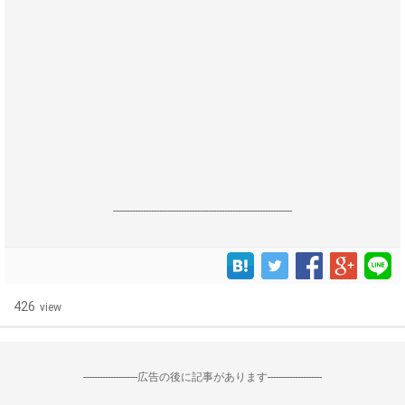
------------------------------------------------------------------
426
view
--------------------広告の後に記事があります--------------------