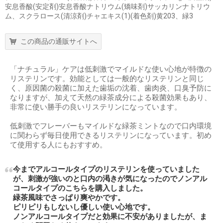
安息香酸(安定剤)安息香酸ナトリウム(矯味剤)サッカリンナトリウ
ム、スクラロース(清涼剤)チャエキス(1)(着色剤)黄203、緑3
この商品の通販サイトへ
「ナチュラル」ケアは低刺激でマイルドな使い心地が特徴の
リステリンです。効能としては一般的なリステリンと同じ
く、原因菌の殺菌に加えた歯垢の沈着、歯肉炎、口臭予防に
なりますが、加えて天然の緑茶成分による殺菌効果もあり、
非常に使い勝手の良いリステリンになっています。
低刺激でフレーバーもマイルドな緑茶ミントなので口内環境
に関わらず毎日使用できるリステリンになっています。初め
て使用する人にもおすすめ。
今までアルコールタイプのリステリンを使っていました
が、刺激が強いのと口内の渇きが気になったのでノンアル
コールタイプのこちらを購入しました。
緑茶風味でさっぱり爽やかです。
ピリピリもしないし優しい使い心地です。
ノンアルコールタイプだと効果に不安がありましたが、ま