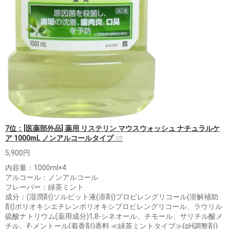
7位：[医薬部外品] 薬用 リステリン マウスウォッシュ ナチュラルケ
ア 1000mL ノンアルコールタイプ
5,900円
内容量：1000ml×4
アルコール：ノンアルコール
フレーバー：緑茶ミント
成分：(湿潤剤)ソルビット液(溶剤)プロピレングリコール(溶解補助
剤)ポリオキシエチレンポリオキシプロピレングリコール、ラウリル
硫酸ナトリウム(薬用成分)1,8-シネオール、チモール、サリチル酸メ
チル、ℓ-メントール(着香剤)香料 ≪緑茶ミントタイプ≫(pH調整剤)