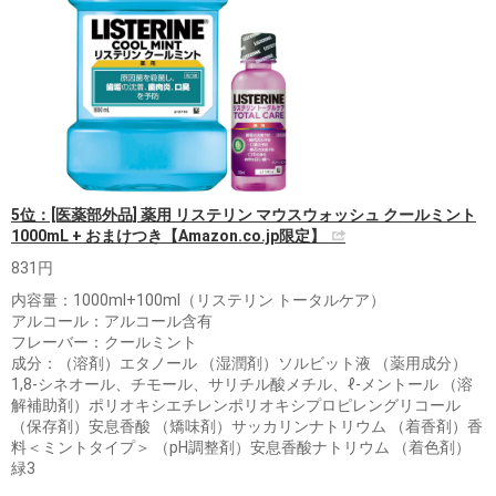
5位：[医薬部外品] 薬用 リステリン マウスウォッシュ クールミント
1000mL + おまけつき【Amazon.co.jp限定】
831円
内容量：1000ml+100ml（リステリン トータルケア）
アルコール：アルコール含有
フレーバー：クールミント
成分：（溶剤）エタノール （湿潤剤）ソルビット液 （薬用成分）
1,8-シネオール、チモール、サリチル酸メチル、ℓ-メントール （溶
解補助剤）ポリオキシエチレンポリオキシプロピレングリコール
（保存剤）安息香酸 （矯味剤）サッカリンナトリウム （着香剤）香
料＜ミントタイプ＞ （pH調整剤）安息香酸ナトリウム （着色剤）
緑3