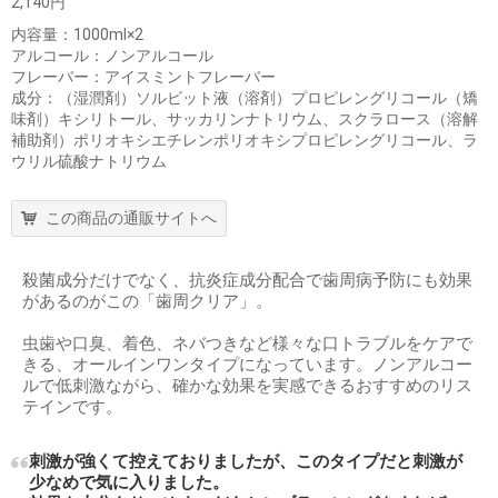
2,140円
内容量：1000ml×2
アルコール：ノンアルコール
フレーバー：アイスミントフレーバー
成分：（湿潤剤）ソルビット液（溶剤）プロピレングリコール（矯
味剤）キシリトール、サッカリンナトリウム、スクラロース（溶解
補助剤）ポリオキシエチレンポリオキシプロピレングリコール、ラ
ウリル硫酸ナトリウム
この商品の通販サイトへ
殺菌成分だけでなく、抗炎症成分配合で歯周病予防にも効果
があるのがこの「歯周クリア」。
虫歯や口臭、着色、ネバつきなど様々な口トラブルをケアで
きる、オールインワンタイプになっています。ノンアルコー
ルで低刺激ながら、確かな効果を実感できるおすすめのリス
テインです。
刺激が強くて控えておりましたが、このタイプだと刺激が
少なめで気に入りました。