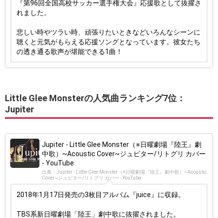
『第96回全国高校サッカー選手権大会』応援歌として抜擢さ
れました。
悲しい時やツラい時、頑張りたいときなどいろんなシーンに
聴くと元気がもらえる応援ソングとなっています。彼女たち
の透き通る歌声が堪能できる1曲！
Little Glee Monsterの人気曲ランキング7位：
Jupiter
Jupiter - Little Glee Monster（※日曜劇場『陸王』劇
中歌）~Acoustic Cover~ジュピター/リトグリ カバー
- YouTube
出典：Jupiter - Little Glee Monster（※日曜劇場『陸王』劇中歌）~Acoustic
Cover~ジュピター/リトグリ カバー - YouTube
2018年1月17日発売の3枚目アルバム『juice』に収録。
TBS系新日曜劇場「陸王」劇中歌に抜擢されました。