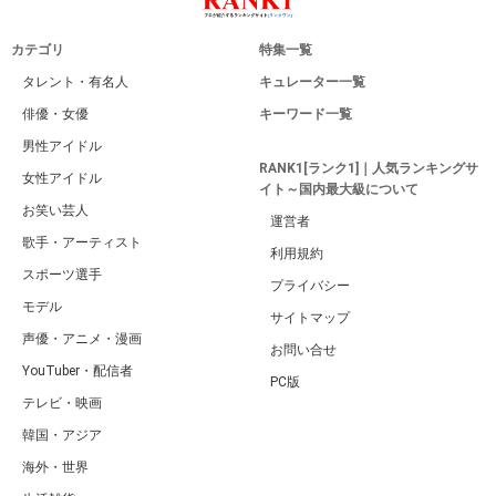
カテゴリ
特集一覧
タレント・有名人
キュレーター一覧
俳優・女優
キーワード一覧
男性アイドル
RANK1[ランク1]｜人気ランキングサ
女性アイドル
イト～国内最大級について
お笑い芸人
運営者
歌手・アーティスト
利用規約
スポーツ選手
プライバシー
モデル
サイトマップ
声優・アニメ・漫画
お問い合せ
YouTuber・配信者
PC版
テレビ・映画
韓国・アジア
海外・世界