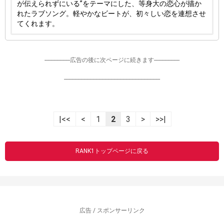
が伝えられずにいる”をテーマにした、等身大の恋心が描か
れたラブソング。軽やかなビートが、初々しい恋を連想させ
てくれます。
-----------------広告の後に次ページに続きます-----------------
----------------------------------------------------------------
|<<
<
1
2
3
>
>>|
RANK1トップページに戻る
広告 / スポンサーリンク