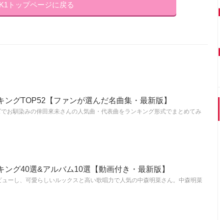
NK1トップページに戻る
キングTOP52【ファンが選んだ名曲集・最新版】
ズでお馴染みの倖田來未さんの人気曲・代表曲をランキング形式でまとめてみ
ング40選&アルバム10選【動画付き・最新版】
ビューし、可愛らしいルックスと高い歌唱力で人気の中森明菜さん。中森明菜