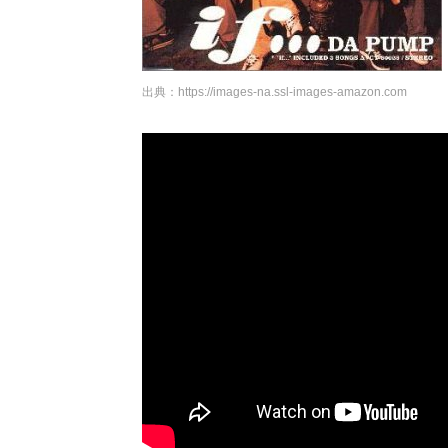
出典：
https://images-na.ssl-images-amazon.com