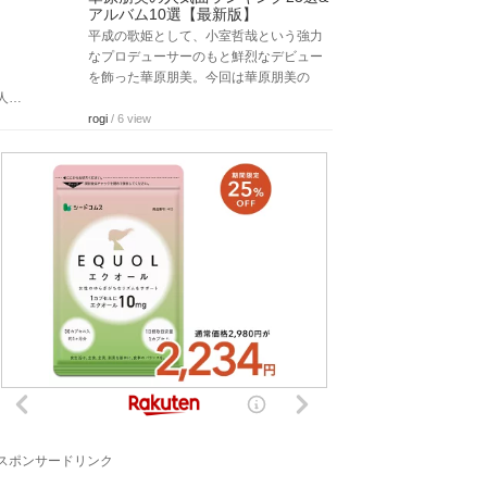
アルバム10選【最新版】
平成の歌姫として、小室哲哉という強力
なプロデューサーのもと鮮烈なデビュー
を飾った華原朋美。今回は華原朋美の
人…
rogi
/ 6 view
スポンサードリンク