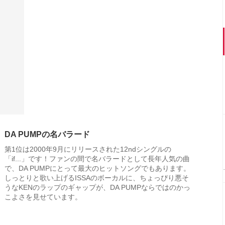
DA PUMPの名バラード
第1位は2000年9月にリリースされた12ndシングルの
「if...」です！ファンの間で名バラードとして長年人気の曲
で、DA PUMPにとって最大のヒットソングでもあります。
しっとりと歌い上げるISSAのボーカルに、ちょっぴり悪そ
うなKENのラップのギャップが、DA PUMPならではのかっ
こよさを見せています。