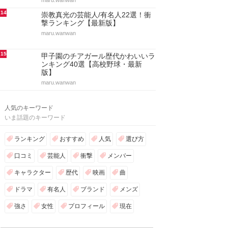
maru.wanwan
14
崇教真光の芸能人/有名人22選！衝
撃ランキング【最新版】
maru.wanwan
15
甲子園のチアガール歴代かわいいラ
ンキング40選【高校野球・最新
版】
maru.wanwan
人気のキーワード
いま話題のキーワード
ランキング
おすすめ
人気
選び方
口コミ
芸能人
衝撃
メンバー
キャラクター
歴代
映画
曲
ドラマ
有名人
ブランド
メンズ
強さ
女性
プロフィール
現在