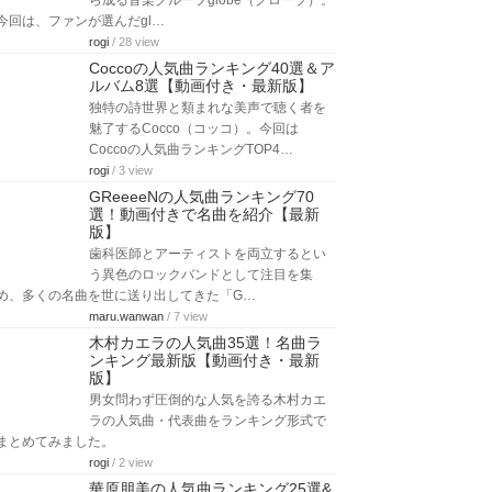
ら成る音楽グループglobe（グローブ）。
今回は、ファンが選んだgl…
rogi
/ 28 view
Coccoの人気曲ランキング40選＆ア
ルバム8選【動画付き・最新版】
独特の詩世界と類まれな美声で聴く者を
魅了するCocco（コッコ）。今回は
Coccoの人気曲ランキングTOP4…
rogi
/ 3 view
GReeeeNの人気曲ランキング70
選！動画付きで名曲を紹介【最新
版】
歯科医師とアーティストを両立するとい
う異色のロックバンドとして注目を集
め、多くの名曲を世に送り出してきた「G…
maru.wanwan
/ 7 view
木村カエラの人気曲35選！名曲ラ
ンキング最新版【動画付き・最新
版】
男女問わず圧倒的な人気を誇る木村カエ
ラの人気曲・代表曲をランキング形式で
まとめてみました。
rogi
/ 2 view
華原朋美の人気曲ランキング25選&