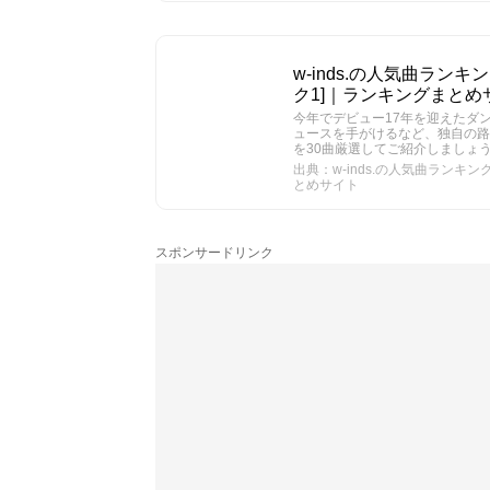
w-inds.の人気曲ランキ
ク1]｜ランキングまとめ
今年でデビュー17年を迎えたダン
ュースを手がけるなど、独自の路線
を30曲厳選してご紹介しましょ
出典：w-inds.の人気曲ランキン
とめサイト
スポンサードリンク