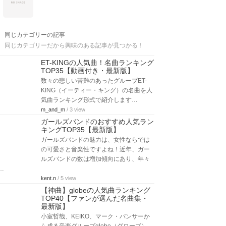
同じカテゴリーの記事
同じカテゴリーだから興味のある記事が見つかる！
ET-KINGの人気曲！名曲ランキング
TOP35【動画付き・最新版】
数々の悲しい苦難のあったグループET-
KING（イーティー・キング）の名曲を人
気曲ランキング形式で紹介します…
m_and_m
/ 3 view
ガールズバンドのおすすめ人気ラン
キングTOP35【最新版】
ガールズバンドの魅力は、女性ならでは
の可愛さと音楽性ですよね！近年、ガー
ルズバンドの数は増加傾向にあり、年々
…
kent.n
/ 5 view
【神曲】globeの人気曲ランキング
TOP40【ファンが選んだ名曲集・
最新版】
小室哲哉、KEIKO、マーク・パンサーか