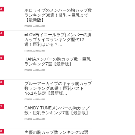
3
ホロライブのメンバーの胸カップ数
ランキング38選！貧乳～巨乳まで
【最新版】
maru.wanwan
4
=LOVE(イコールラブ)メンバーの胸
カップサイズランキング歴代12
選！巨乳はいる？…
maru.wanwan
5
HANAメンバーの胸カップ数・巨乳
ランキング7選【最新版】
maru.wanwan
6
ブルーアーカイブのキャラ胸カップ
数ランキング80選！巨乳バスト
No.1を決定【最新版…
maru.wanwan
7
CANDY TUNEメンバーの胸カップ
数・巨乳ランキング7選【最新版】
maru.wanwan
8
声優の胸カップ数ランキング32選