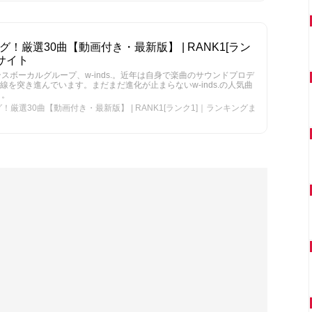
ング！厳選30曲【動画付き・最新版】 | RANK1[ラン
サイト
スボーカルグループ、w-inds.。近年は自身で楽曲のサウンドプロデ
を突き進んでいます。まだまだ進化が止まらないw-inds.の人気曲
う。
グ！厳選30曲【動画付き・最新版】 | RANK1[ランク1]｜ランキングま