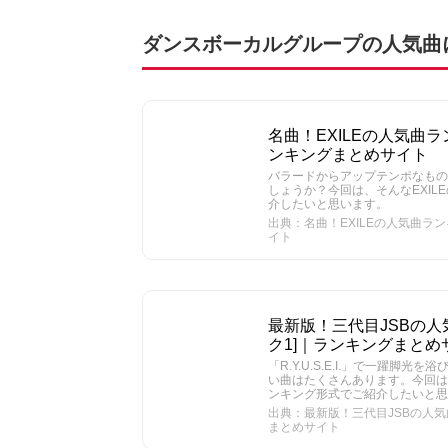
ダンスボーカルグループの人気曲
名曲！EXILEの人気曲ラン
ンキングまとめサイト
バラードからアップテンポなもの
しょうか？今回は、そんなEXIL
介したいと思います。
出典：名曲！EXILEの人気曲ランキ
イト
最新版！三代目JSBの人気
ク1]｜ランキングまとめ
「R.Y.U.S.E.I.」で一躍脚光を浴び
い曲はたくさんあります。今回は
ンキング形式でご紹介したいと思
出典：最新版！三代目JSBの人気曲ラ
まとめサイト