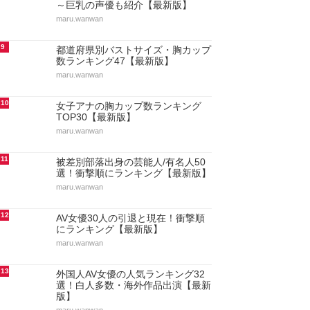
～巨乳の声優も紹介【最新版】
maru.wanwan
9
都道府県別バストサイズ・胸カップ
数ランキング47【最新版】
maru.wanwan
10
女子アナの胸カップ数ランキング
TOP30【最新版】
maru.wanwan
11
被差別部落出身の芸能人/有名人50
選！衝撃順にランキング【最新版】
maru.wanwan
12
AV女優30人の引退と現在！衝撃順
にランキング【最新版】
maru.wanwan
13
外国人AV女優の人気ランキング32
選！白人多数・海外作品出演【最新
版】