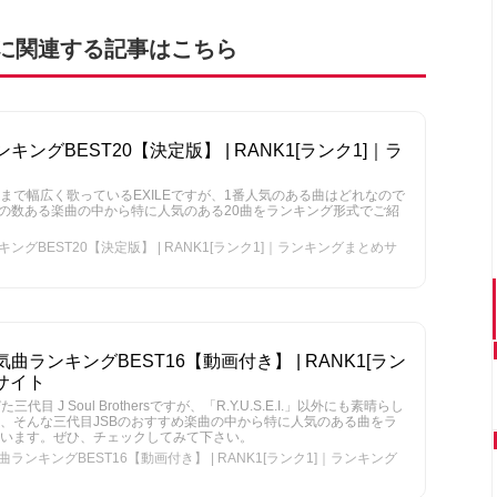
に関連する記事はこちら
キングBEST20【決定版】 | RANK1[ランク1]｜ラ
まで幅広く歌っているEXILEですが、1番人気のある曲はどれなので
Eの数ある楽曲の中から特に人気のある20曲をランキング形式でご紹
ングBEST20【決定版】 | RANK1[ランク1]｜ランキングまとめサ
曲ランキングBEST16【動画付き】 | RANK1[ラン
サイト
た三代目 J Soul Brothersですが、「R.Y.U.S.E.I.」以外にも素晴らし
、そんな三代目JSBのおすすめ楽曲の中から特に人気のある曲をラ
います。ぜひ、チェックしてみて下さい。
ンキングBEST16【動画付き】 | RANK1[ランク1]｜ランキング