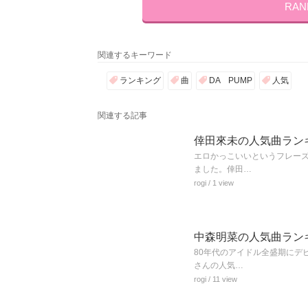
RA
関連するキーワード
ランキング
曲
DA PUMP
人気
関連する記事
倖田來未の人気曲ラン
エロかっこいいというフレー
ました。倖田…
rogi
/ 1 view
中森明菜の人気曲ランキ
80年代のアイドル全盛期にデ
さんの人気…
rogi
/ 11 view