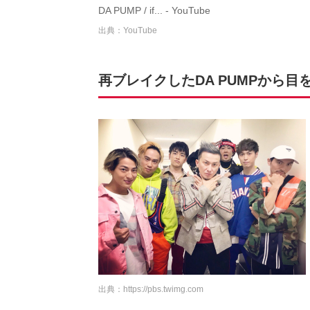
DA PUMP / if... - YouTube
出典：YouTube
再ブレイクしたDA PUMPから目
出典：
https://pbs.twimg.com