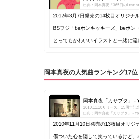
出典：岡本真夜「365日のLove song
2012年3月7日発売の14枚目オリジナル
BSフジ「beポンキッキーズ」beポ
とってもかわいいイラストと一緒に流
岡本真夜の人気曲ランキング17
岡本真夜「カサブタ」 - Yo
2010.11.10リリース、15周年記
出典：岡本真夜「カサブタ」 - You
2010年11月10日発売の13枚目オリジナ
傷ついた心を隠して笑っているけど、