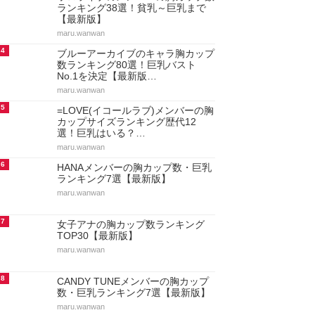
ランキング38選！貧乳～巨乳まで
【最新版】
maru.wanwan
4
ブルーアーカイブのキャラ胸カップ
数ランキング80選！巨乳バスト
No.1を決定【最新版…
maru.wanwan
5
=LOVE(イコールラブ)メンバーの胸
カップサイズランキング歴代12
選！巨乳はいる？…
maru.wanwan
6
HANAメンバーの胸カップ数・巨乳
ランキング7選【最新版】
maru.wanwan
7
女子アナの胸カップ数ランキング
TOP30【最新版】
maru.wanwan
8
CANDY TUNEメンバーの胸カップ
数・巨乳ランキング7選【最新版】
maru.wanwan