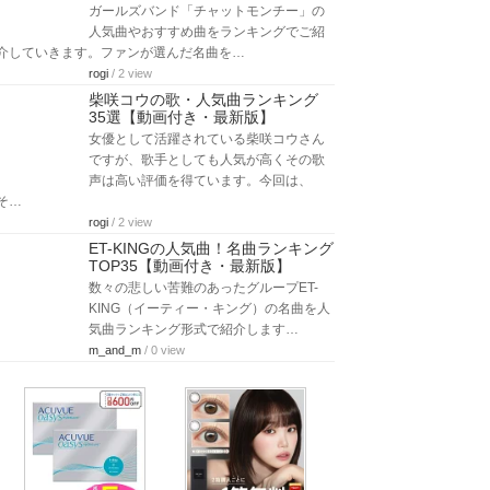
ガールズバンド「チャットモンチー」の
人気曲やおすすめ曲をランキングでご紹
介していきます。ファンが選んだ名曲を…
rogi
/ 2 view
柴咲コウの歌・人気曲ランキング
35選【動画付き・最新版】
女優として活躍されている柴咲コウさん
ですが、歌手としても人気が高くその歌
声は高い評価を得ています。今回は、
そ…
rogi
/ 2 view
ET-KINGの人気曲！名曲ランキング
TOP35【動画付き・最新版】
数々の悲しい苦難のあったグループET-
KING（イーティー・キング）の名曲を人
気曲ランキング形式で紹介します…
m_and_m
/ 0 view