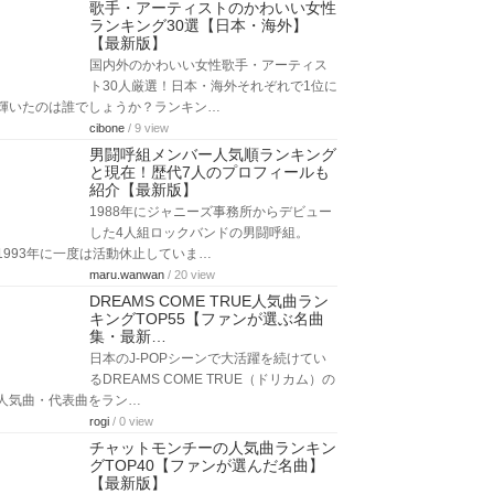
歌手・アーティストのかわいい女性
ランキング30選【日本・海外】
【最新版】
国内外のかわいい女性歌手・アーティス
ト30人厳選！日本・海外それぞれで1位に
輝いたのは誰でしょうか？ランキン…
cibone
/ 9 view
男闘呼組メンバー人気順ランキング
と現在！歴代7人のプロフィールも
紹介【最新版】
1988年にジャニーズ事務所からデビュー
した4人組ロックバンドの男闘呼組。
1993年に一度は活動休止していま…
maru.wanwan
/ 20 view
DREAMS COME TRUE人気曲ラン
キングTOP55【ファンが選ぶ名曲
集・最新…
日本のJ-POPシーンで大活躍を続けてい
るDREAMS COME TRUE（ドリカム）の
人気曲・代表曲をラン…
rogi
/ 0 view
チャットモンチーの人気曲ランキン
グTOP40【ファンが選んだ名曲】
【最新版】