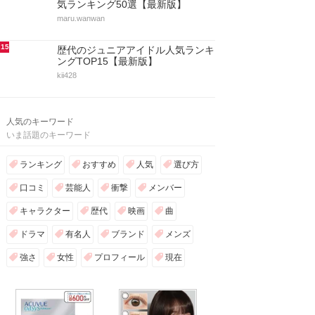
気ランキング50選【最新版】
maru.wanwan
15
歴代のジュニアアイドル人気ランキ
ングTOP15【最新版】
kii428
人気のキーワード
いま話題のキーワード
ランキング
おすすめ
人気
選び方
口コミ
芸能人
衝撃
メンバー
キャラクター
歴代
映画
曲
ドラマ
有名人
ブランド
メンズ
強さ
女性
プロフィール
現在