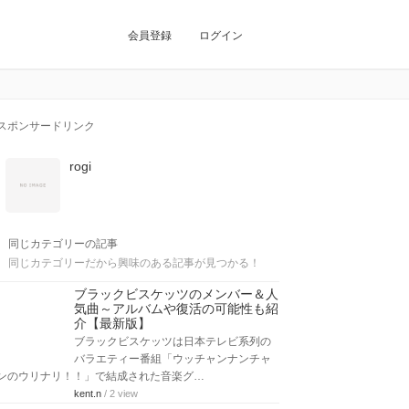
会員登録
ログイン
スポンサードリンク
rogi
同じカテゴリーの記事
同じカテゴリーだから興味のある記事が見つかる！
ブラックビスケッツのメンバー＆人
気曲～アルバムや復活の可能性も紹
介【最新版】
ブラックビスケッツは日本テレビ系列の
バラエティー番組「ウッチャンナンチャ
ンのウリナリ！！」で結成された音楽グ…
kent.n
/ 2 view