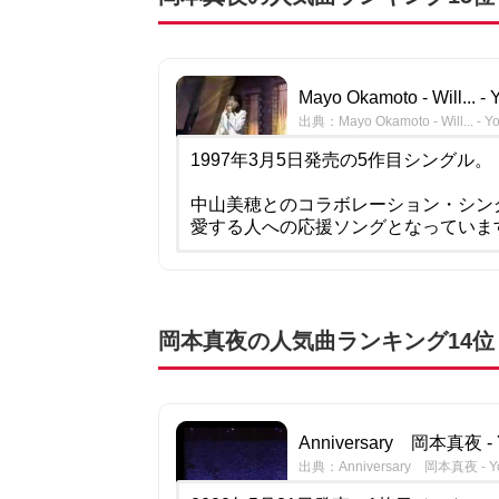
Mayo Okamoto - Will... -
出典：Mayo Okamoto - Will... - Y
1997年3月5日発売の5作目シングル。
中山美穂とのコラボレーション・シン
愛する人への応援ソングとなっていま
岡本真夜の人気曲ランキング14位：An
Anniversary 岡本真夜 - 
出典：Anniversary 岡本真夜 - Y