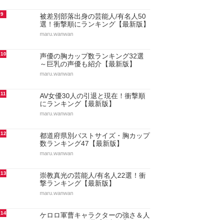
9
被差別部落出身の芸能人/有名人50
選！衝撃順にランキング【最新版】
maru.wanwan
10
声優の胸カップ数ランキング32選
～巨乳の声優も紹介【最新版】
maru.wanwan
11
AV女優30人の引退と現在！衝撃順
にランキング【最新版】
maru.wanwan
12
都道府県別バストサイズ・胸カップ
数ランキング47【最新版】
maru.wanwan
13
崇教真光の芸能人/有名人22選！衝
撃ランキング【最新版】
maru.wanwan
14
ケロロ軍曹キャラクターの強さ＆人