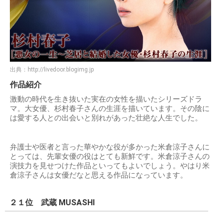
出典：
http://livedoor.blogimg.jp
作品紹介
激動の時代を生き抜いた実在の女性を描いたシリーズドラ
マ。大女優、杉村春子さんの生涯を描いています。その陰に
は愛する人との出会いと別れがあった壮絶な人生でした。
弁護士や医者と言った華やかな役が多かった米倉涼子さんに
とっては、先輩女優の役はとても新鮮です。米倉涼子さんの
演技力を見せつけた作品といってもよいでしょう。やはり米
倉涼子さんは女優だなと思える作品になっています。
２１位 武蔵 MUSASHI