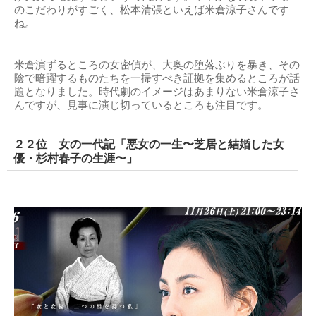
のこだわりがすごく、松本清張といえば米倉涼子さんです
ね。
米倉演ずるところの女密偵が、大奥の堕落ぶりを暴き、その
陰で暗躍するものたちを一掃すべき証拠を集めるところが話
題となりました。時代劇のイメージはあまりない米倉涼子さ
んですが、見事に演じ切っているところも注目です。
２２位 女の一代記「悪女の一生〜芝居と結婚した女
優・杉村春子の生涯〜」