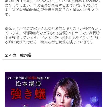
妹の山辺（高倉）ナツの2人が、ブラジルと日本で離れ離れ
になってしまい、その後再び再会するまでが描かれていま
す。NHK開局80周年を記念橋田壽賀子さん脚本のドラマで
す。
森光子さんや野際陽子さんなど豪華なキャストが勢ぞろいし
ています。5日間連続で放送された話題のドラマで、高視聴
率を獲得しています。ドクターXや弁護士役のドラマで見せ
る強い女性ではなく、農家を営む女性を演じています。
２４位 強き蟻