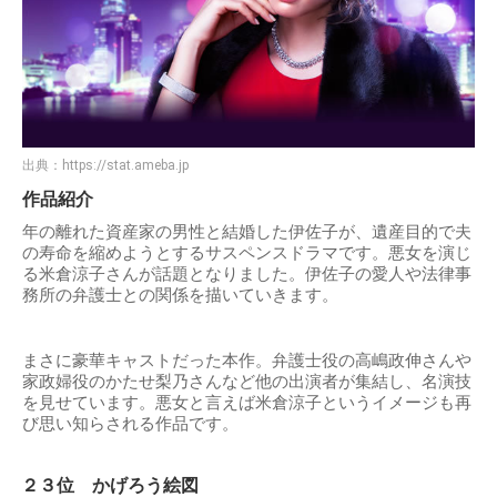
出典：
https://stat.ameba.jp
作品紹介
年の離れた資産家の男性と結婚した伊佐子が、遺産目的で夫
の寿命を縮めようとするサスペンスドラマです。悪女を演じ
る米倉涼子さんが話題となりました。伊佐子の愛人や法律事
務所の弁護士との関係を描いていきます。
まさに豪華キャストだった本作。弁護士役の高嶋政伸さんや
家政婦役のかたせ梨乃さんなど他の出演者が集結し、名演技
を見せています。悪女と言えば米倉涼子というイメージも再
び思い知らされる作品です。
２３位 かげろう絵図