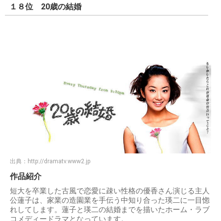
１８位 20歳の結婚
出典：
http://dramatv.www2.jp
作品紹介
短大を卒業した古風で恋愛に疎い性格の優香さん演じる主人
公蓮子は、家業の造園業を手伝う中知り合った瑛二に一目惚
れしてします。蓮子と瑛二の結婚までを描いたホーム・ラブ
コメディードラマとなっています。