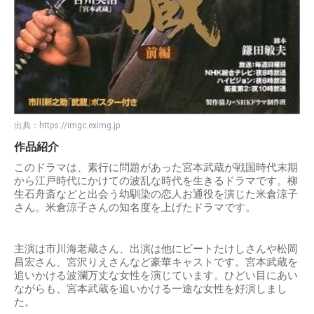
出典：
https://imgc.eximg.jp
作品紹介
このドラマは、素行に問題があった宮本武蔵が戦国時代末期
から江戸時代にかけての波乱な時代を生きるドラマです。柳
生石舟斎などと出会う幼馴染の恋人お通役を演じた米倉涼子
さん。米倉涼子さんの知名度を上げたドラマです。
主演は市川海老蔵さん、出演は他にビートたけしさんや松岡
昌宏さん、宮沢りえさんなど豪華キャストです。宮本武蔵を
追いかける波瀾万丈な女性を演じています。ひどい目にあい
ながらも、宮本武蔵を追いかける一途な女性を好演しまし
た。