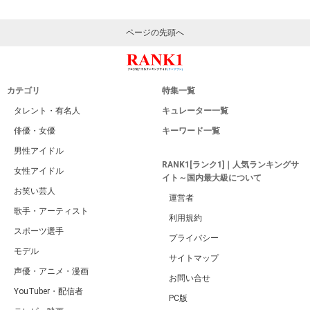
ページの先頭へ
カテゴリ
特集一覧
タレント・有名人
キュレーター一覧
俳優・女優
キーワード一覧
男性アイドル
RANK1[ランク1]｜人気ランキングサ
女性アイドル
イト～国内最大級について
お笑い芸人
運営者
歌手・アーティスト
利用規約
スポーツ選手
プライバシー
モデル
サイトマップ
声優・アニメ・漫画
お問い合せ
YouTuber・配信者
PC版