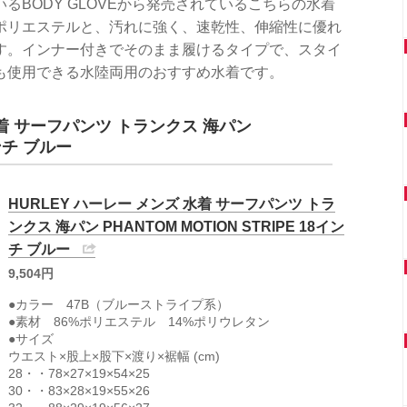
BODY GLOVEから発売されているこちらの水着
ポリエステルと、汚れに強く、速乾性、伸縮性に優れ
す。インナー付きでそのまま履けるタイプで、スタイ
も使用できる水陸両用のおすすめ水着です。
水着 サーフパンツ トランクス 海パン
インチ ブルー
HURLEY ハーレー メンズ 水着 サーフパンツ トラ
ンクス 海パン PHANTOM MOTION STRIPE 18イン
チ ブルー
9,504円
●カラー 47B（ブルーストライプ系）
●素材 86%ポリエステル 14%ポリウレタン
●サイズ
ウエスト×股上×股下×渡り×裾幅 (cm)
28・・78×27×19×54×25
30・・83×28×19×55×26