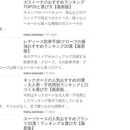
ガストーチのおすすめランキング
TOP15と選び方【最新版】
キャンプやバーベキュー、登山などのア
ウトドアで役立つガストーチ。様々なメ
ーカーから様々な種類のガストーチが
展…
maru.wanwan
/ 37 view
レディース防寒手袋/グローブの最
強おすすめランキング20選【最新
版】
冬のアウトドアやカジュアルで活躍する
防寒手袋・グローブ。その防寒手袋・グ
ローブは様々なメーカーから多くのアイ…
maru.wanwan
/ 9 view
キックボードの人気おすすめ20選
～大人用・子供用別ランキングと口
コミ＆選び方【最新版…
今回はキックボードを大人用・子供用と
してランキング形式で紹介していきま
す。サドルがなく、足で蹴りながら移動す…
maru.wanwan
/ 7 view
スーツケースの人気おすすめブラン
ド32選！ランキング＆選び方【最
新版】