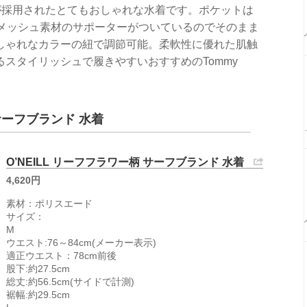
ルカラーが採用されたとてもおしゃれな水着です。ポケットは
、メッシュ素材のサポーターがついているのでそのまま
しゃれなカラーの紐で調節可能。柔軟性に優れた肌触
スタイリッシュで履きやすいおすすめのTommy
 サーフブランド 水着
O’NEILL リーフフラワー柄 サーフブランド 水着
4,620円
素材：ポリスエード
サイズ：
M
ウエスト:76～84cm(メーカー表示)
適正ウエスト：78cm前後
股下:約27.5cm
総丈:約56.5cm(サイドで計測)
裾幅:約29.5cm