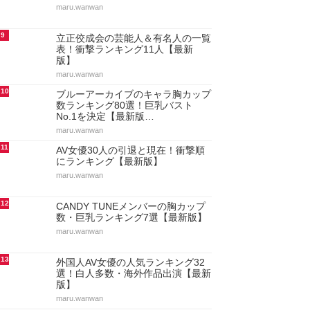
maru.wanwan
9
立正佼成会の芸能人＆有名人の一覧
表！衝撃ランキング11人【最新
版】
maru.wanwan
10
ブルーアーカイブのキャラ胸カップ
数ランキング80選！巨乳バスト
No.1を決定【最新版…
maru.wanwan
11
AV女優30人の引退と現在！衝撃順
にランキング【最新版】
maru.wanwan
12
CANDY TUNEメンバーの胸カップ
数・巨乳ランキング7選【最新版】
maru.wanwan
13
外国人AV女優の人気ランキング32
選！白人多数・海外作品出演【最新
版】
maru.wanwan