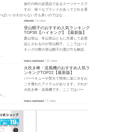
旅行の時の必需品であるスーツケースで
すが、様々なブランドがあってどれを選
べばいいかわからない方も多いのではな…
minmin
/ 4 view
登山帽子のおすすめ人気ランキング
TOP30【ハイキング】【最新版】
夏山登山、冬山登山ともに共通して必需
品とされるのが登山帽子。ここではハイ
キングの際の登山帽子の選び方を解説、
…
maru.wanwan
/ 11 view
火吹き棒・送風機のおすすめ人気ラ
ンキングTOP22【最新版】
バーベキューや焚火で簡単に楽に火をお
こす優れたアイテムがあります。それが
火吹き棒・送風機です。ここではバー
ベ…
maru.wanwan
/ 7 view