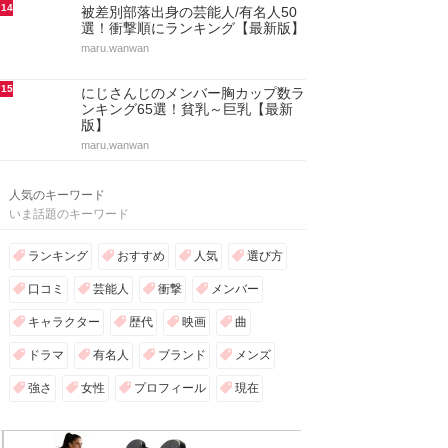
14
被差別部落出身の芸能人/有名人50
選！衝撃順にランキング【最新版】
maru.wanwan
15
にじさんじのメンバー胸カップ数ラ
ンキング65選！貧乳～巨乳【最新
版】
maru.wanwan
人気のキーワード
いま話題のキーワード
ランキング
おすすめ
人気
選び方
口コミ
芸能人
衝撃
メンバー
キャラクター
歴代
映画
曲
ドラマ
有名人
ブランド
メンズ
強さ
女性
プロフィール
現在